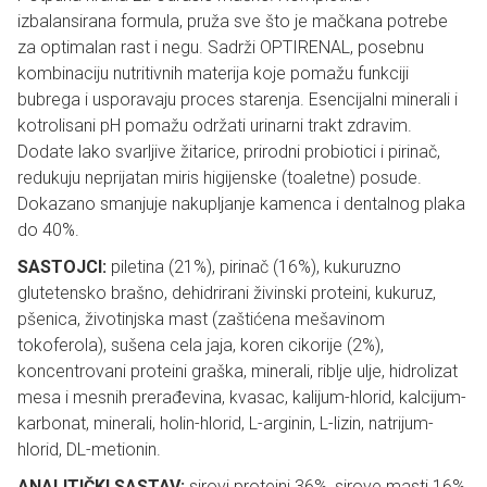
izbalansirana formula, pruža sve što je mačkana potrebe
za optimalan rast i negu. Sadrži OPTIRENAL, posebnu
kombinaciju nutritivnih materija koje pomažu funkciji
bubrega i usporavaju proces starenja. Esencijalni minerali i
kotrolisani pH pomažu održati urinarni trakt zdravim.
Dodate lako svarljive žitarice, prirodni probiotici i pirinač,
redukuju neprijatan miris higijenske (toaletne) posude.
Dokazano smanjuje nakupljanje kamenca i dentalnog plaka
do 40%.
SASTOJCI:
piletina (21%), pirinač (16%), kukuruzno
glutetensko brašno, dehidrirani živinski proteini, kukuruz,
pšenica, životinjska mast (zaštićena mešavinom
tokoferola), sušena cela jaja, koren cikorije (2%),
koncentrovani proteini graška, minerali, riblje ulje, hidrolizat
mesa i mesnih prerađevina, kvasac, kalijum-hlorid, kalcijum-
karbonat, minerali, holin-hlorid, L-arginin, L-lizin, natrijum-
hlorid, DL-metionin.
ANALITIČKI SASTAV:
sirovi proteini 36%, sirove masti 16%,