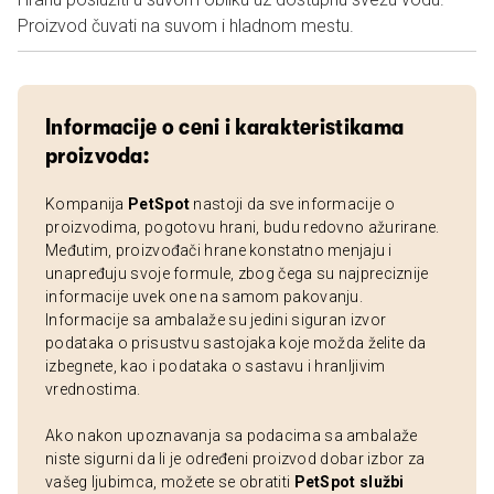
Proizvod čuvati na suvom i hladnom mestu.
Informacije o ceni i karakteristikama
proizvoda:
Kompanija
PetSpot
nastoji da sve informacije o
proizvodima, pogotovu hrani, budu redovno ažurirane.
Međutim, proizvođači hrane konstatno menjaju i
unapređuju svoje formule, zbog čega su najpreciznije
informacije uvek one na samom pakovanju.
Informacije sa ambalaže su jedini siguran izvor
podataka o prisustvu sastojaka koje možda želite da
izbegnete, kao i podataka o sastavu i hranljivim
vrednostima.
Ako nakon upoznavanja sa podacima sa ambalaže
niste sigurni da li je određeni proizvod dobar izbor za
vašeg ljubimca, možete se obratiti
PetSpot službi