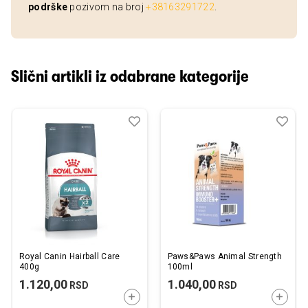
podrške
pozivom na broj
+38163291722
.
Slični artikli iz odabrane kategorije
Dodaj
Uporedi
Dod
Upo
u
u
listu
listu
želja
želj
Royal Canin Hairball Care
Paws&Paws Animal Strength
400g
100ml
1.120,00
1.040,00
RSD
RSD
DODAJTE U KORPU
DODAJ