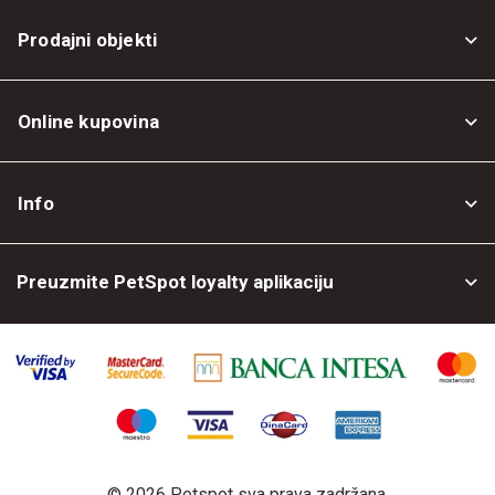
Prodajni objekti
Online kupovina
Opšti uslovi
Info
Politika privatnosti
O nama
Povrat robe
Preuzmite PetSpot loyalty aplikaciju
Prodajni objekti
Posao kod nas
©
2026 Petspot sva prava zadržana.