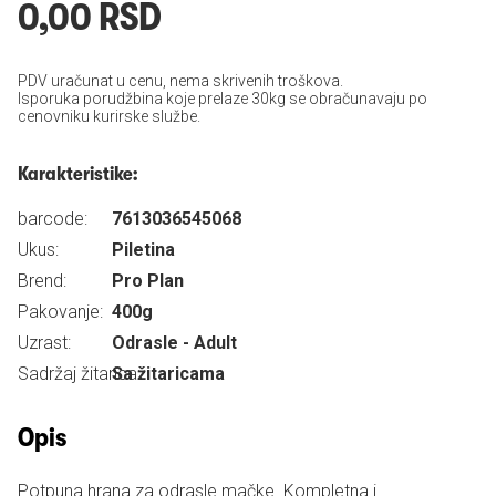
0,00 RSD
PDV uračunat u cenu, nema skrivenih troškova.
Isporuka porudžbina koje prelaze 30kg se obračunavaju po
cenovniku kurirske službe.
Karakteristike:
barcode:
7613036545068
Ukus:
Piletina
Brend:
Pro Plan
Pakovanje:
400g
Uzrast:
Odrasle - Adult
Sadržaj žitarica:
Sa žitaricama
Opis
Potpuna hrana za odrasle mačke. Kompletna i