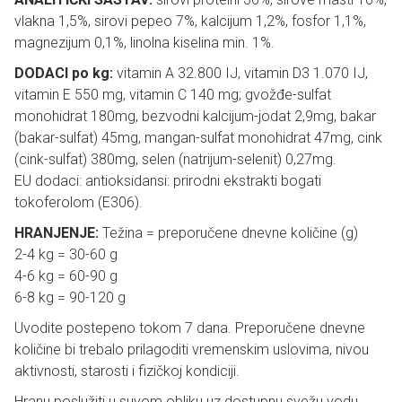
vlakna 1,5%, sirovi pepeo 7%, kalcijum 1,2%, fosfor 1,1%,
magnezijum 0,1%, linolna kiselina min. 1%.
DODACI po kg:
vitamin A 32.800 IJ, vitamin D3 1.070 IJ,
vitamin E 550 mg, vitamin C 140 mg; gvožđe-sulfat
monohidrat 180mg, bezvodni kalcijum-jodat 2,9mg, bakar
(bakar-sulfat) 45mg, mangan-sulfat monohidrat 47mg, cink
(cink-sulfat) 380mg, selen (natrijum-selenit) 0,27mg.
EU dodaci: antioksidansi: prirodni ekstrakti bogati
tokoferolom (E306).
HRANJENJE:
Težina = preporučene dnevne količine (g)
2-4 kg = 30-60 g
4-6 kg = 60-90 g
6-8 kg = 90-120 g
Uvodite postepeno tokom 7 dana. Preporučene dnevne
količine bi trebalo prilagoditi vremenskim uslovima, nivou
aktivnosti, starosti i fizičkoj kondiciji.
Hranu poslužiti u suvom obliku uz dostupnu svežu vodu.