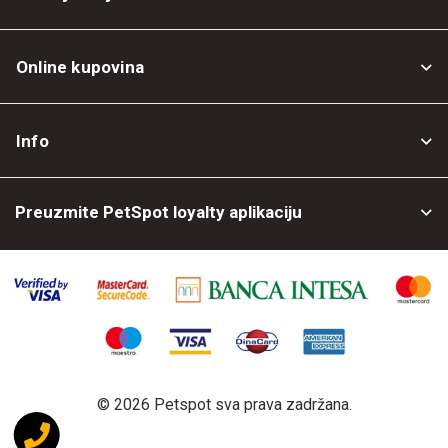
Online kupovina
Opšti uslovi
Info
Politika privatnosti
O nama
Povrat robe
Preuzmite PetSpot loyalty aplikaciju
Prodajni objekti
Posao kod nas
©
2026 Petspot sva prava zadržana.