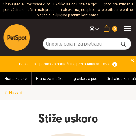
Obaveštenje: Poštovani kupci, ukoliko se odlučite za opciju ličnog preuzimanja
porudžbina u našim maloprodajnim objektima, neophodno je prethodno online
Psi
plaćanje isključivo platnim karticama.
Mačke
Korpa
Glodari
Ptice
Besplatna isporuka za porudžbine preko
4000.00
RSD.
Akvaristika
Hrana za pse
Hrana za mačke
Igračke za pse
Grebalice za mač
Teraristika
Nazad
Brendovi
Blog
Stiže uskoro
Akcija!