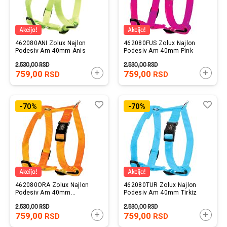
462080ANI Zolux Najlon
462080FUS Zolux Najlon
Podesiv Am 40mm Anis
Podesiv Am 40mm Pink
2.530,00
RSD
2.530,00
RSD
759,00
DODAJTE U KORPU
759,00
DODAJ
RSD
RSD
Lista
Uporedi
List
Upo
-70%
-70%
želja
želj
462080ORA Zolux Najlon
462080TUR Zolux Najlon
Podesiv Am 40mm
Podesiv Am 40mm Tirkiz
Narandžasta
2.530,00
RSD
2.530,00
RSD
759,00
DODAJTE U KORPU
759,00
DODAJ
RSD
RSD