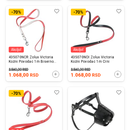
Lista
Uporedi
List
Upo
-70%
-70%
želja
želj
435070NCR Zolux Victoria
435070NOI Zolux Victoria
Kožni Povodac 1m Biserno
Kožni Povodac 1m Crni
Beli
3.560,00
RSD
3.560,00
RSD
1.068,00
DODAJTE U KORPU
1.068,00
DODAJ
RSD
RSD
Lista
Uporedi
List
Upo
-70%
želja
želj