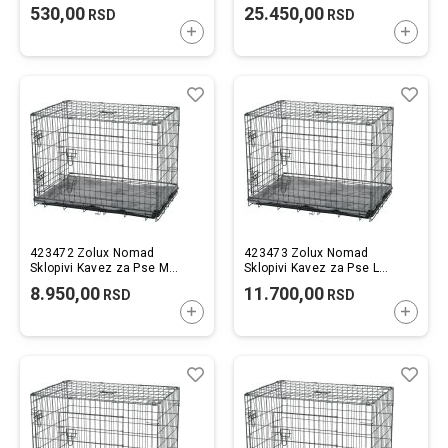
102x72x76cm
530,00
25.450,00
RSD
RSD
DODAJTE U KORPU
DODAJ
Lista
Uporedi
List
Upo
želja
želj
423472 Zolux Nomad
423473 Zolux Nomad
Sklopivi Kavez za Pse M
Sklopivi Kavez za Pse L
76x53x59cm
91x60x66cm
8.950,00
11.700,00
RSD
RSD
DODAJTE U KORPU
DODAJ
Lista
Uporedi
List
Upo
želja
želj