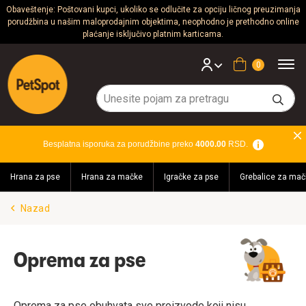
Obaveštenje: Poštovani kupci, ukoliko se odlučite za opciju ličnog preuzimanja
porudžbina u našim maloprodajnim objektima, neophodno je prethodno online
Psi
plaćanje isključivo platnim karticama.
Mačke
Korpa
Glodari
Ptice
Besplatna isporuka za porudžbine preko
4000.00
RSD.
Akvaristika
Hrana za pse
Hrana za mačke
Igračke za pse
Grebalice za mač
Teraristika
Nazad
Brendovi
Blog
Oprema za pse
Akcija!
Oprema za pse obuhvata sve proizvode koji nisu