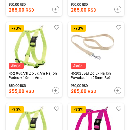
950,00
RSD
950,00
RSD
285,00
DODAJTE U KORPU
285,00
DODAJ
RSD
RSD
Lista
Uporedi
List
Upo
-70%
-70%
želja
želj
462 060ANI Zolux Am Najlon
462025BEI Zolux Najlon
Podesiv 10mm Anis
Povodac 1m 25mm Bež
850,00
RSD
950,00
RSD
255,00
DODAJTE U KORPU
285,00
DODAJ
RSD
RSD
Lista
Uporedi
List
Upo
-70%
-70%
želja
želj