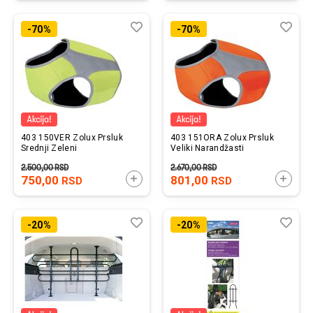
Lista
Uporedi
List
Upo
-70%
-70%
želja
želj
403 150VER Zolux Prsluk
403 151ORA Zolux Prsluk
Srednji Zeleni
Veliki Narandžasti
2.500,00
RSD
2.670,00
RSD
750,00
DODAJTE U KORPU
801,00
DODAJ
RSD
RSD
Lista
Uporedi
List
Upo
-20%
-20%
želja
želj