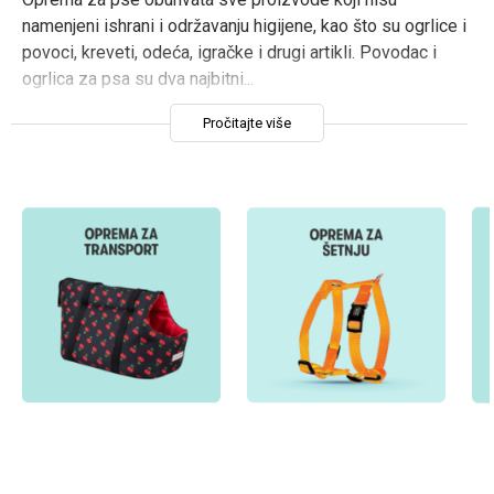
namenjeni ishrani i održavanju higijene, kao što su ogrlice i
Prijavi se
povoci, kreveti, odeća, igračke i drugi artikli. Povodac i
ogrlica za psa su dva najbitni
...
Pročitajte više