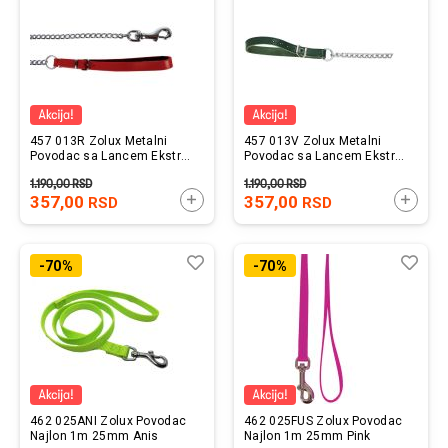
457 013R Zolux Metalni
457 013V Zolux Metalni
Povodac sa Lancem Ekstra
Povodac sa Lancem Ekstra
Jak 60cm Crveni
Jak 60cm Zeleni
1.190,00
RSD
1.190,00
RSD
357,00
DODAJTE U KORPU
357,00
DODAJ
RSD
RSD
Lista
Uporedi
List
Upo
-70%
-70%
želja
želj
462 025ANI Zolux Povodac
462 025FUS Zolux Povodac
Najlon 1m 25mm Anis
Najlon 1m 25mm Pink