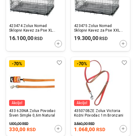
423474 Zolux Nomad
423475 Zolux Nomad
Sklopivi Kavez za Pse XL
Sklopivi Kavez za Pse XXL
107x71x77cm
121x76x82cm
16.100,00
19.300,00
RSD
RSD
DODAJTE U KORPU
DODAJ
Lista
Uporedi
List
Upo
-70%
-70%
želja
želj
433 620NA Zolux Povodac
435070BZE Zolux Victoria
Šiven Simple 0,6m Natural
Kožni Povodac 1m Bronzani
1.100,00
RSD
3.560,00
RSD
330,00
DODAJTE U KORPU
1.068,00
DODAJ
RSD
RSD