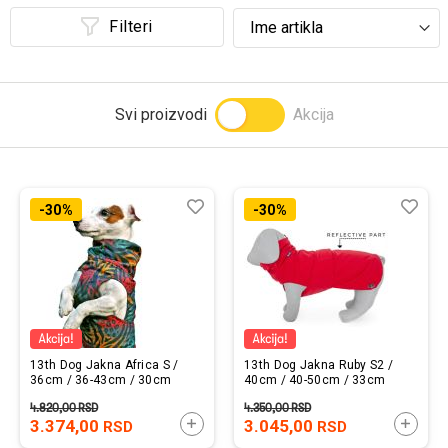
Filteri
Svi proizvodi
Akcija
Lista
Uporedi
List
Upo
-30%
-30%
želja
želj
13th Dog Jakna Africa S /
13th Dog Jakna Ruby S2 /
36cm / 36-43cm / 30cm
40cm / 40-50cm / 33cm
4.820,00
RSD
4.350,00
RSD
3.374,00
DODAJTE U KORPU
3.045,00
DODAJ
RSD
RSD