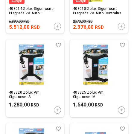
403014 Zolux Sigurnosna
403018 Zolux Sigurnosna
Pregrada Za Auto
Pregrada Za Auto Centralna
Univerzalna
6.890,00
RSD
2.970,00
RSD
5.512,00
DODAJTE U KORPU
2.376,00
DODAJ
RSD
RSD
Lista
Uporedi
List
Upo
želja
želj
403320 Zolux Am
403325 Zolux Am
Sigurnosni S
Sigurnosni M
1.280,00
1.540,00
RSD
RSD
DODAJTE U KORPU
DODAJ
Lista
Uporedi
List
Upo
želja
želj