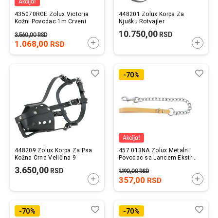
435070RGE Zolux Victoria
448201 Zolux Korpa Za
Kožni Povodac 1m Crveni
Njušku Rotvajler
10.750,00
RSD
3.560,00
RSD
1.068,00
DODAJTE U KORPU
DODAJ
RSD
Lista
Uporedi
List
Upo
-70%
želja
želj
448209 Zolux Korpa Za Psa
457 013NA Zolux Metalni
Kožna Crna Veličina 9
Povodac sa Lancem Ekstra
Jak 60cm Natural
3.650,00
RSD
1.190,00
RSD
DODAJTE U KORPU
357,00
DODAJ
RSD
Lista
Uporedi
List
Upo
-70%
-70%
želja
želj