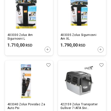
403330 Zolux Am
403335 Zolux Sigurnosni
Sigurnosni L
Am XL
1.710,00
1.790,00
RSD
RSD
DODAJTE U KORPU
DODAJ
Lista
Uporedi
List
Upo
želja
želj
403340 Zolux Povodac Za
422159 Zolux Transporter
Auto Psi
Gulliver 7 IATA Sivi