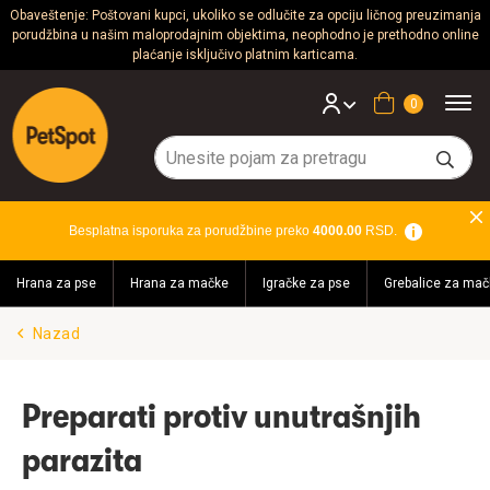
Obaveštenje: Poštovani kupci, ukoliko se odlučite za opciju ličnog preuzimanja
porudžbina u našim maloprodajnim objektima, neophodno je prethodno online
Psi
plaćanje isključivo platnim karticama.
Mačke
Korpa
Glodari
Ptice
Besplatna isporuka za porudžbine preko
4000.00
RSD.
Akvaristika
Hrana za pse
Hrana za mačke
Igračke za pse
Grebalice za mač
Teraristika
Nazad
Brendovi
Blog
Preparati protiv unutrašnjih
parazita
Akcija!