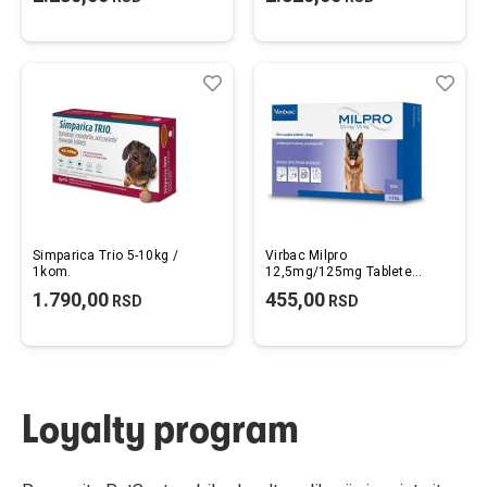
Lista
Uporedi
List
Upo
želja
želj
Simparica Trio 5-10kg /
Virbac Milpro
1kom.
12,5mg/125mg Tablete
Protiv Unutrašnjih Parazita
1.790,00
455,00
RSD
RSD
za Pse Preko 5kg
Loyalty program