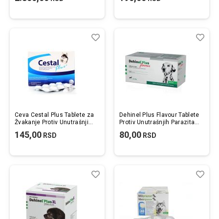
Lista
Uporedi
List
Upo
želja
želj
Ceva Cestal Plus Tablete za
Dehinel Plus Flavour Tablete
Žvakanje Protiv Unutrašnjih
Protiv Unutrašnjih Parazita
Parazita za Pse 1kom.
za Male i Srednje Pse 1kom.
145,00
80,00
RSD
RSD
Lista
Uporedi
List
Upo
želja
želj