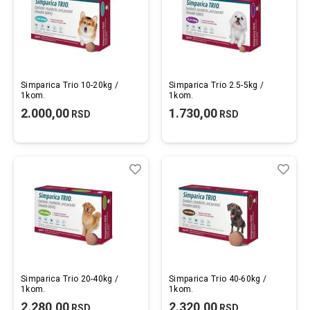
Simparica Trio 10-20kg /
Simparica Trio 2.5-5kg /
1kom.
1kom.
2.000,00
1.730,00
RSD
RSD
Lista
Uporedi
List
Upo
želja
želj
Simparica Trio 20-40kg /
Simparica Trio 40-60kg /
1kom.
1kom.
2.280,00
2.320,00
RSD
RSD