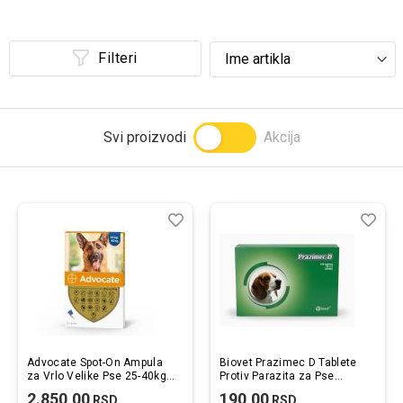
Prijavi se
Filteri
Svi proizvodi
Akcija
Lista
Uporedi
List
Upo
želja
želj
Advocate Spot-On Ampula
Biovet Prazimec D Tablete
za Vrlo Velike Pse 25-40kg
Protiv Parazita za Pse
4ml / 1kom.
2kom.
2.850,00
190,00
RSD
RSD