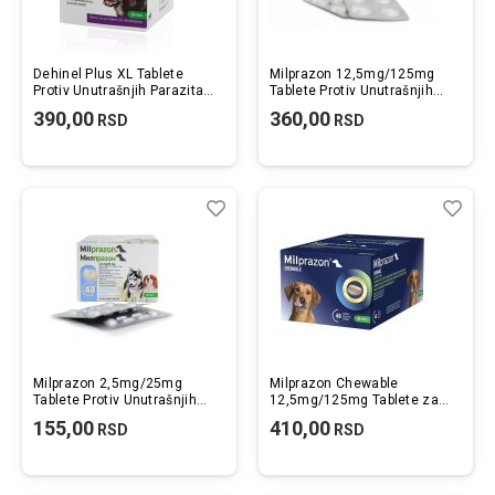
Dehinel Plus XL Tablete
Milprazon 12,5mg/125mg
Protiv Unutrašnjih Parazita
Tablete Protiv Unutrašnjih
za Velike Pse 1kom.
Parazita za Pse 1kom.
390,00
360,00
RSD
RSD
Lista
Uporedi
List
Upo
želja
želj
Milprazon 2,5mg/25mg
Milprazon Chewable
Tablete Protiv Unutrašnjih
12,5mg/125mg Tablete za
Parazita za Male Pse i
Žvakanje Protiv Unutrašnjih
155,00
410,00
RSD
RSD
Štenad 1kom.
Parazita za Pse 1kom.