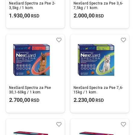
NexGard Spectra za Pse 2-
NexGard Spectra za Pse 3,6-
3,5kg / 1 kom.
7,5kg / 1 kom.
1.930,00
2.000,00
RSD
RSD
Lista
Uporedi
List
Upo
želja
želj
NexGard Spectra za Pse
NexGard Spectra za Pse 7,6-
30,1-60kg / 1 kom.
15kg / 1 kom.
2.700,00
2.230,00
RSD
RSD
Lista
Uporedi
List
Upo
želja
želj