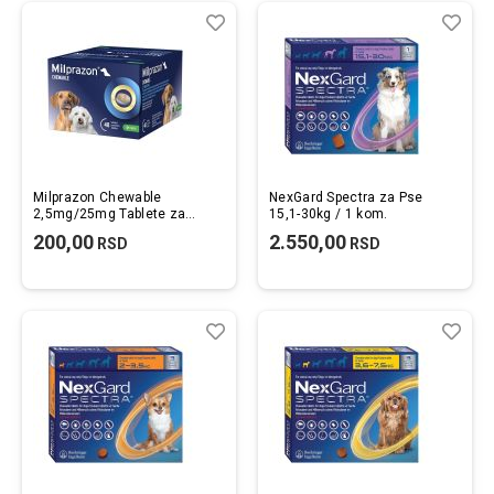
Lista
Uporedi
List
Upo
želja
želj
Milprazon Chewable
NexGard Spectra za Pse
2,5mg/25mg Tablete za
15,1-30kg / 1 kom.
Žvakanje Protiv Unutrašnjih
200,00
2.550,00
RSD
RSD
Parazita za Male Pse 1kom.
Lista
Uporedi
List
Upo
želja
želj