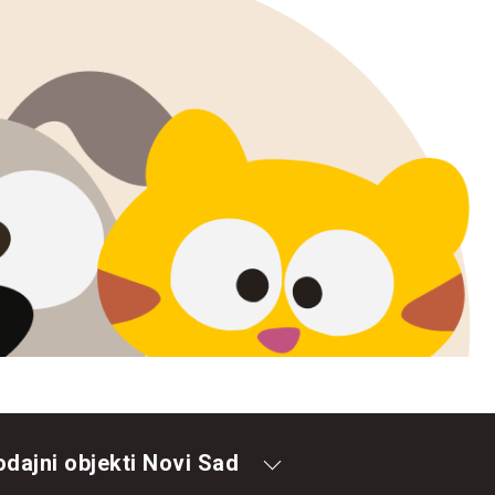
odajni objekti Novi Sad