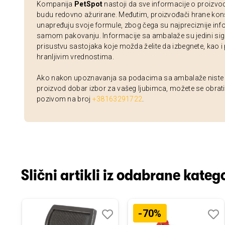
Kompanija
PetSpot
nastoji da sve informacije o proizvo
budu redovno ažurirane. Međutim, proizvođači hrane kon
unapređuju svoje formule, zbog čega su najpreciznije inf
samom pakovanju. Informacije sa ambalaže su jedini sig
prisustvu sastojaka koje možda želite da izbegnete, kao i
hranljivim vrednostima.
Ako nakon upoznavanja sa podacima sa ambalaže niste si
proizvod dobar izbor za vašeg ljubimca, možete se obrati
pozivom na broj
+38163291722
.
Slični artikli iz odabrane katego
-70%
odaj
poredi
Dodaj
Uporedi
Doda
Upor