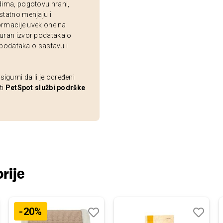
dima, pogotovu hrani,
statno menjaju i
ormacije uvek one na
uran izvor podataka o
 podataka o sastavu i
gurni da li je određeni
ti
PetSpot službi podrške
rije
-20%
j
edi
Dodaj
Uporedi
Dodaj
Uporedi