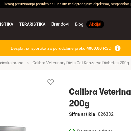
ciju ličnog preuzimanja porudžbina u našim maloprodajnim objektima, neophodno je
Brendovi
ISTIKA
TERARISTIKA
Blog
Akcija!
Besplatna isporuka za porudžbine preko
4000.00
RSD.
cinska hrana
Calibra Veterinary Diets Cat Konzerva Diabetes 200g
Lista
želja
Calibra Veterin
200g
Šifra artikla
026332