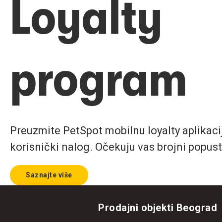
Loyalty
program
Preuzmite PetSpot mobilnu loyalty aplikaciju
korisnički nalog. Očekuju vas brojni popust
Saznajte više
Prodajni objekti Beograd