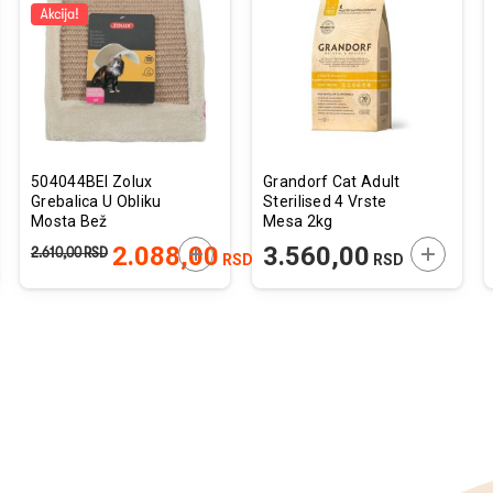
u
u
listu
listu
želja
želja
504044BEI Zolux
Grandorf Cat Adult
Grebalica U Obliku
Sterilised 4 Vrste
Mosta Bež
Mesa 2kg
JTE U KORPU
DODAJTE U KORPU
DODAJTE
2.088,00
3.560,00
2.610,00
RSD
RSD
RSD