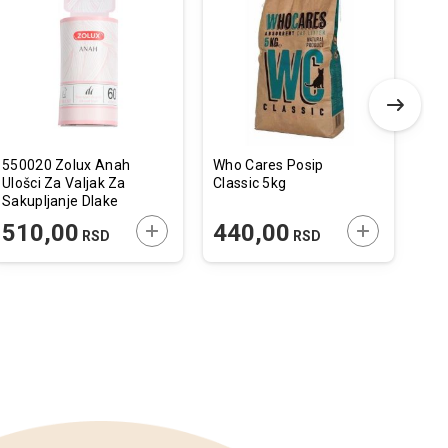
u
u
listu
listu
želja
želja
550020 Zolux Anah
Who Cares Posip
Dec
Ulošci Za Valjak Za
Classic 5kg
FID
Sakupljanje Dlake
Sup
5,5x10cm
 U KORPU
DODAJTE U KORPU
DODAJTE U 
510,00
440,00
7
RSD
RSD