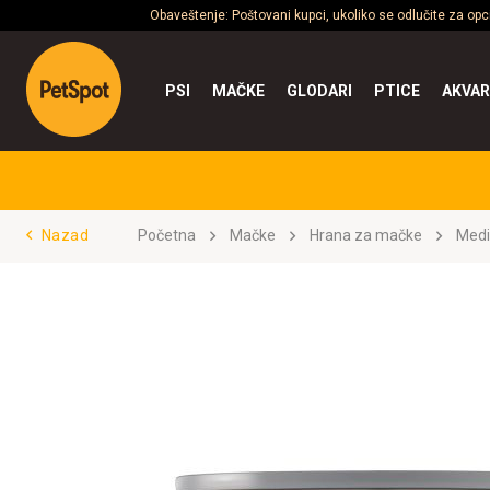
Obaveštenje: Poštovani kupci, ukoliko se odlučite za op
PSI
MAČKE
GLODARI
PTICE
AKVAR
Nazad
Početna
Mačke
Hrana za mačke
Medi