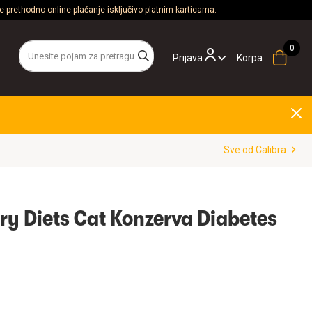
 prethodno online plaćanje isključivo platnim karticama.
Prijava
Korpa
Sve od Calibra
ary Diets Cat Konzerva Diabetes