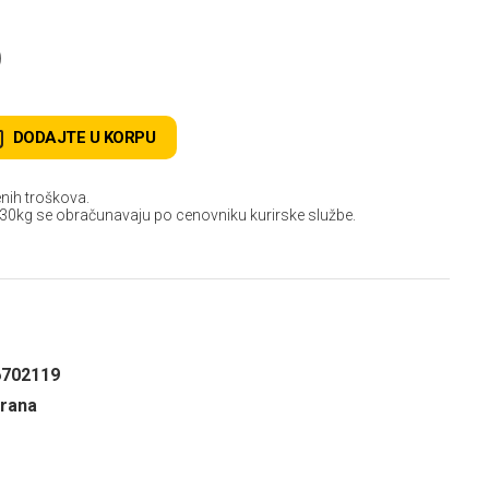
D
DODAJTE U KORPU
nih troškova.
 30kg se obračunavaju po cenovniku kurirske službe.
6702119
hrana