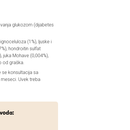
vanja glukozom (dijabetes
lignoceluloza (1%), ljuske i
%), hondroitin sulfat
), juka Mohave (0,004%),
no od graška.
 se konsultacija sa
6 meseci. Uvek treba
zvoda: