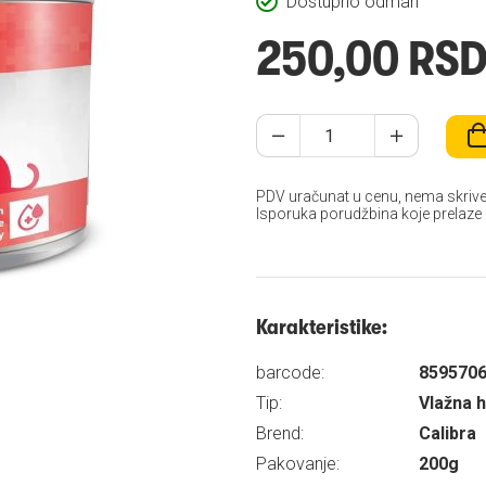
Dostupno odmah
250,00 RS
PDV uračunat u cenu, nema skrive
Isporuka porudžbina koje prelaze
Karakteristike:
barcode:
859570
Tip:
Vlažna 
Brend:
Calibra
Pakovanje:
200g