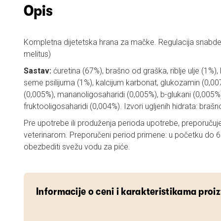
Opis
Kompletna dijetetska hrana za mačke. Regulacija snabde
melitus)
Sastav:
ćuretina (67%), brašno od graška, riblje ulje (1%), 
seme psilijuma (1%), kalcijum karbonat, glukozamin (0,007
(0,005%), mananoligosaharidi (0,005%), b-glukani (0,005%
fruktooligosaharidi (0,004%). Izvori ugljenih hidrata: braš
Pre upotrebe ili produženja perioda upotrebe, preporučuje
veterinarom. Preporučeni period primene: u početku do 
obezbediti svežu vodu za piće.
Informacije o ceni i karakteristikama proi