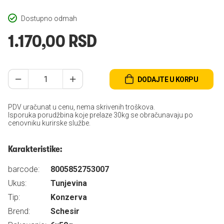
Dostupno odmah
1.170,00 RSD
DODAJTE U KORPU
PDV uračunat u cenu, nema skrivenih troškova.
Isporuka porudžbina koje prelaze 30kg se obračunavaju po
cenovniku kurirske službe.
Karakteristike:
barcode:
8005852753007
Ukus:
Tunjevina
Tip:
Konzerva
Brend:
Schesir