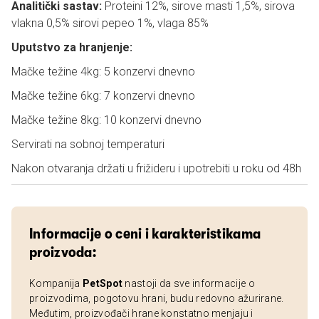
Analitički sastav:
Proteini 12%, sirove masti 1,5%, sirova
vlakna 0,5% sirovi pepeo 1%, vlaga 85%
Uputstvo za hranjenje:
Mačke težine 4kg: 5 konzervi dnevno
Mačke težine 6kg: 7 konzervi dnevno
Mačke težine 8kg: 10 konzervi dnevno
Servirati na sobnoj temperaturi
Nakon otvaranja držati u frižideru i upotrebiti u roku od 48h
Informacije o ceni i karakteristikama
proizvoda:
Kompanija
PetSpot
nastoji da sve informacije o
proizvodima, pogotovu hrani, budu redovno ažurirane.
Međutim, proizvođači hrane konstatno menjaju i