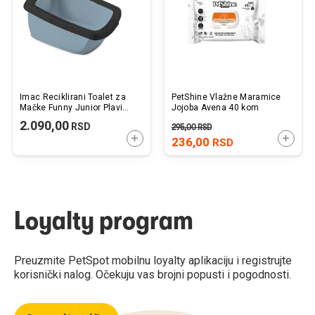
Imac Reciklirani Toalet za
PetShine Vlažne Maramice
Mačke Funny Junior Plavi
Jojoba Avena 40 kom
Mat 57x42x28,5cm
2.090,00
RSD
295,00
RSD
DODAJTE U KORPU
DODAJ
236,00
RSD
Loyalty program
Preuzmite PetSpot mobilnu loyalty aplikaciju i registrujte
korisnički nalog. Očekuju vas brojni popusti i pogodnosti.