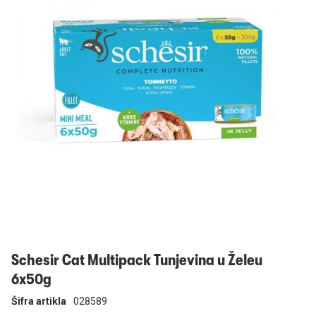
Prijavi se
Schesir Cat Multipack Tunjevina u Želeu
6x50g
Šifra artikla
028589