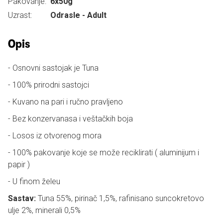
Pakovanje:
6x50g
Uzrast:
Odrasle - Adult
Opis
- Osnovni sastojak je Tuna
- 100% prirodni sastojci
- Kuvano na pari i ručno pravljeno
- Bez konzervanasa i veštačkih boja
- Losos iz otvorenog mora
- 100% pakovanje koje se može reciklirati ( aluminijum i
papir )
- U finom želeu
Sastav:
Tuna 55%, pirinač 1,5%, rafinisano suncokretovo
ulje 2%, minerali 0,5%