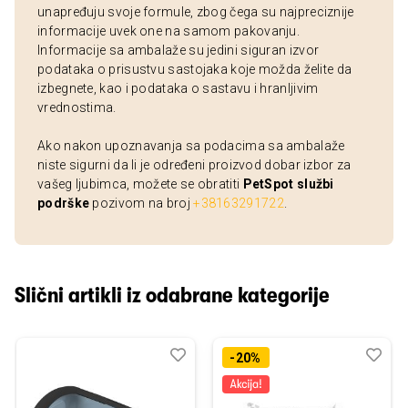
unapređuju svoje formule, zbog čega su najpreciznije
informacije uvek one na samom pakovanju.
Informacije sa ambalaže su jedini siguran izvor
podataka o prisustvu sastojaka koje možda želite da
izbegnete, kao i podataka o sastavu i hranljivim
vrednostima.
Ako nakon upoznavanja sa podacima sa ambalaže
niste sigurni da li je određeni proizvod dobar izbor za
vašeg ljubimca, možete se obratiti
PetSpot službi
podrške
pozivom na broj
+38163291722
.
Slični artikli iz odabrane kategorije
Dodaj
Uporedi
Dod
Upo
-20%
u
u
listu
listu
želja
želj