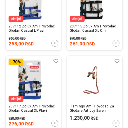
207112 Zolux Am I Povodac
207115 Zolux Am I Povodac
Glodari Casual L Plavi
Glodari Casual XL Crni
860,00
RSD
870,00
RSD
258,00
DODAJTE U KORPU
261,00
DODAJ
RSD
RSD
Lista
Uporedi
List
Upo
-70%
želja
želj
207117 Zolux Am I Povodac
Flamingo Am i Povodac Za
Glodari Casual XL Plavi
Glodare Art Joy Šareni
1.230,00
RSD
920,00
RSD
276,00
DODAJTE U KORPU
DODAJ
RSD