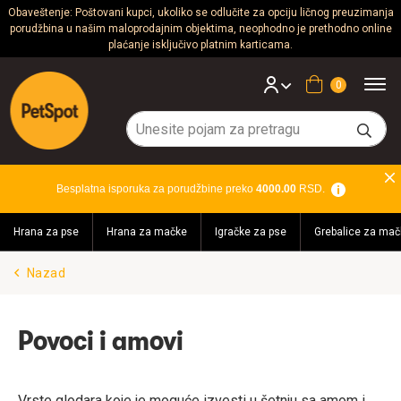
Obaveštenje: Poštovani kupci, ukoliko se odlučite za opciju ličnog preuzimanja
porudžbina u našim maloprodajnim objektima, neophodno je prethodno online
Psi
plaćanje isključivo platnim karticama.
Mačke
Korpa
Glodari
Ptice
Besplatna isporuka za porudžbine preko
4000.00
RSD.
Akvaristika
Hrana za pse
Hrana za mačke
Igračke za pse
Grebalice za mač
Teraristika
Nazad
Brendovi
Blog
Povoci i amovi
Akcija!
Vrste glodara koje je moguće izvesti u šetnju sa amom i