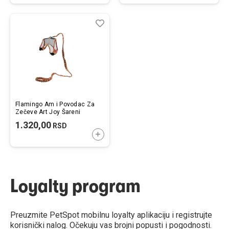
Lista
Uporedi
želja
Flamingo Am i Povodac Za
Zečeve Art Joy Šareni
1.320,00
RSD
DODAJTE U KORPU
Loyalty program
Preuzmite PetSpot mobilnu loyalty aplikaciju i registrujte
korisnički nalog. Očekuju vas brojni popusti i pogodnosti.