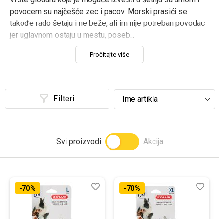
povocem su najčešće zec i pacov. Morski prasići se
Prijavi se
takođe rado šetaju i ne beže, ali im nije potreban povodac
jer uglavnom ostaju u mestu, poseb
...
Pročitajte više
Filteri
Svi proizvodi
Akcija
Lista
Uporedi
List
Upo
-70%
-70%
želja
želj