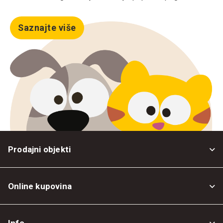
Saznajte više
Prodajni objekti
Online kupovina
Opšti uslovi
Info