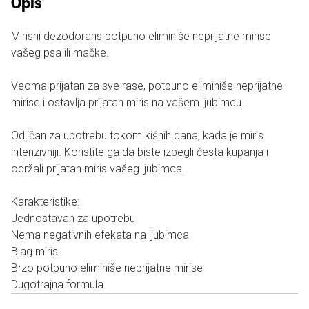
Opis
Mirisni dezodorans potpuno eliminiše neprijatne mirise
vašeg psa ili mačke.
Veoma prijatan za sve rase, potpuno eliminiše neprijatne
mirise i ostavlja prijatan miris na vašem ljubimcu.
Odličan za upotrebu tokom kišnih dana, kada je miris
intenzivniji. Koristite ga da biste izbegli česta kupanja i
održali prijatan miris vašeg ljubimca.
Karakteristike:
Jednostavan za upotrebu
Nema negativnih efekata na ljubimca
Blag miris
Brzo potpuno eliminiše neprijatne mirise
Dugotrajna formula