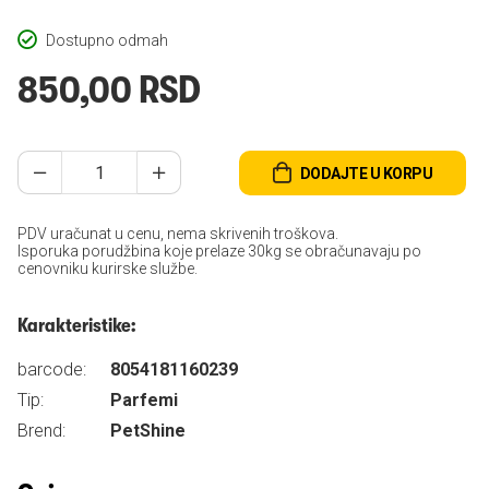
Dostupno odmah
850,00 RSD
DODAJTE U KORPU
PDV uračunat u cenu, nema skrivenih troškova.
Isporuka porudžbina koje prelaze 30kg se obračunavaju po
cenovniku kurirske službe.
Karakteristike:
barcode:
8054181160239
Tip:
Parfemi
Brend:
PetShine