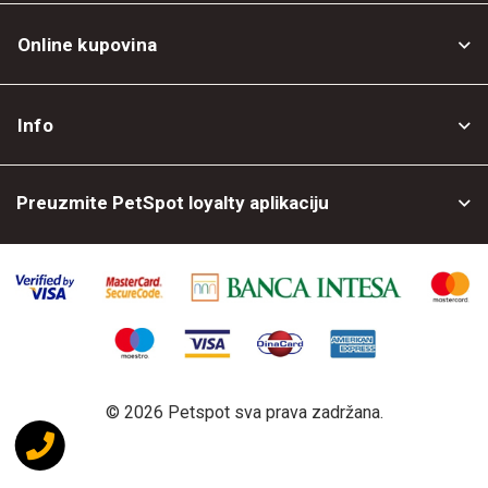
Online kupovina
Opšti uslovi
Info
Politika privatnosti
O nama
Povrat robe
Preuzmite PetSpot loyalty aplikaciju
Prodajni objekti
Posao kod nas
©
2026 Petspot sva prava zadržana.