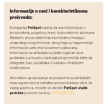
Informacije o ceni i karakteristikama
proizvoda:
Kompanija
PetSpot
nastoji da sve informacije o
proizvodima, pogotovu hrani, budu redovno ažurirane.
Međutim, proizvođači hrane konstatno menjaju i
unapređuju svoje formule, zbog čega su najpreciznije
informacije uvek one na samom pakovanju.
Informacije sa ambalaže su jedini siguran izvor
podataka o prisustvu sastojaka koje možda želite da
izbegnete, kao i podataka o sastavu i hranljivim
vrednostima.
Ako nakon upoznavanja sa podacima sa ambalaže
niste sigurni da li je određeni proizvod dobar izbor za
vašeg ljubimca, možete se obratiti
PetSpot službi
podrške
pozivom na broj
+38163291722
.