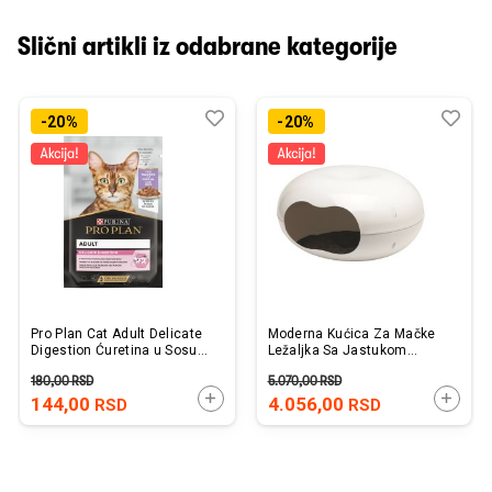
Slični artikli iz odabrane kategorije
Dodaj
Uporedi
Dod
Upo
-20%
-20%
u
u
listu
listu
želja
želj
Pro Plan Cat Adult Delicate
Moderna Kućica Za Mačke
Digestion Ćuretina u Sosu
Ležaljka Sa Jastukom
85g
Krofna
180,00
RSD
5.070,00
RSD
DODAJTE U KORPU
DODAJ
144,00
4.056,00
RSD
RSD