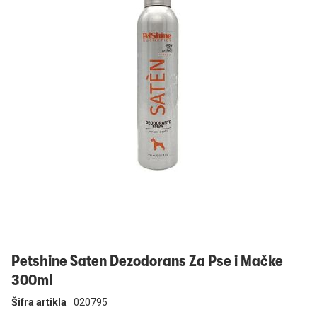
Prijavi se
Petshine Saten Dezodorans Za Pse i Mačke
300ml
Šifra artikla
020795