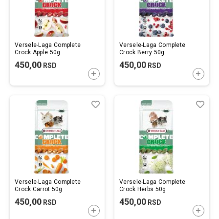
Versele-Laga Complete
Versele-Laga Complete
Crock Apple 50g
Crock Berry 50g
450,00
450,00
RSD
RSD
DODAJTE U KORPU
DODAJ
Lista
Uporedi
List
Upo
želja
želj
Versele-Laga Complete
Versele-Laga Complete
Crock Carrot 50g
Crock Herbs 50g
450,00
450,00
RSD
RSD
DODAJTE U KORPU
DODAJ