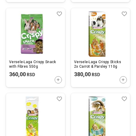
Lista
Uporedi
List
Upo
želja
želj
Versele-Laga Crispy Snack
Versele-Laga Crispy Sticks
with Fibres 550g
2x Carrot & Parsley 110g
360,00
380,00
RSD
RSD
DODAJTE U KORPU
DODAJ
Lista
Uporedi
List
Upo
želja
želj