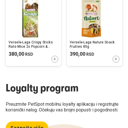
želja
želj
Versele-Laga Crispy Sticks
Versele-Laga Nature Snack
Rats-Mice 2x Popcorn &
Fruities 85g
Nuts 110g
380,00
390,00
RSD
RSD
DODAJTE U KORPU
DODAJ
Loyalty program
Preuzmite PetSpot mobilnu loyalty aplikaciju i registrujte
korisnički nalog. Očekuju vas brojni popusti i pogodnosti.
Saznajte više