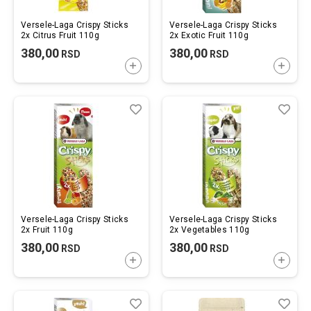
Versele-Laga Crispy Sticks
Versele-Laga Crispy Sticks
2x Citrus Fruit 110g
2x Exotic Fruit 110g
380,00
380,00
RSD
RSD
DODAJTE U KORPU
DODAJ
Lista
Uporedi
List
Upo
želja
želj
Versele-Laga Crispy Sticks
Versele-Laga Crispy Sticks
2x Fruit 110g
2x Vegetables 110g
380,00
380,00
RSD
RSD
DODAJTE U KORPU
DODAJ
Lista
Uporedi
List
Upo