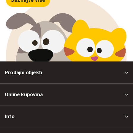
Prodajni objekti
Online kupovina
Opšti uslovi
Info
Politika privatnosti
O nama
Povrat robe