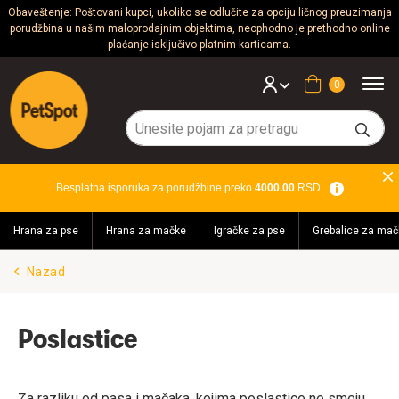
Obaveštenje: Poštovani kupci, ukoliko se odlučite za opciju ličnog preuzimanja
porudžbina u našim maloprodajnim objektima, neophodno je prethodno online
Psi
plaćanje isključivo platnim karticama.
Mačke
Korpa
Glodari
Ptice
Besplatna isporuka za porudžbine preko
4000.00
RSD.
Akvaristika
Hrana za pse
Hrana za mačke
Igračke za pse
Grebalice za mač
Teraristika
Nazad
Brendovi
Blog
Poslastice
Akcija!
Za razliku od pasa i mačaka, kojima poslastice ne smeju