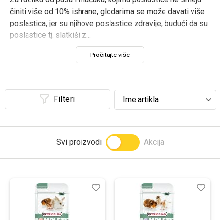
činiti više od 10% ishrane, glodarima se može davati više
Prijavi se
poslastica, jer su njihove poslastice zdravije, budući da su
poslastice tj. slatkiši z
...
Pročitajte više
Filteri
Svi proizvodi
Akcija
Lista
Uporedi
List
Upo
želja
želj