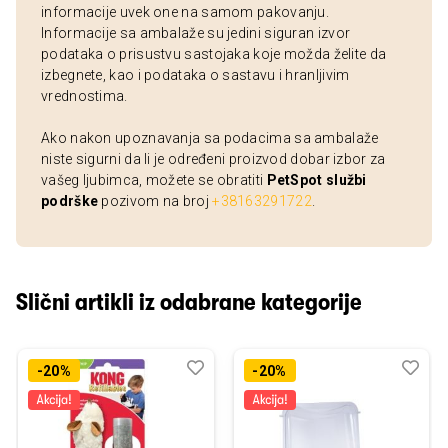
informacije uvek one na samom pakovanju.
Informacije sa ambalaže su jedini siguran izvor
podataka o prisustvu sastojaka koje možda želite da
izbegnete, kao i podataka o sastavu i hranljivim
vrednostima.
Ako nakon upoznavanja sa podacima sa ambalaže
niste sigurni da li je određeni proizvod dobar izbor za
vašeg ljubimca, možete se obratiti
PetSpot službi
podrške
pozivom na broj
+38163291722
.
Slični artikli iz odabrane kategorije
Dodaj
Uporedi
Dod
Upo
-20%
-20%
u
u
listu
listu
želja
želj