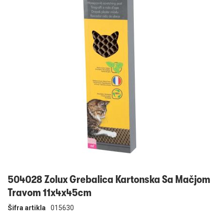
Prijavi se
504028 Zolux Grebalica Kartonska Sa Mačjom
Travom 11x4x45cm
Šifra artikla
015630