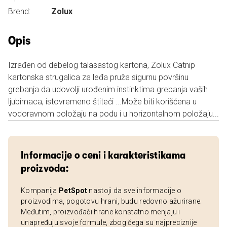
Brend:
Zolux
Opis
Izrađen od debelog talasastog kartona, Zolux Catnip
kartonska strugalica za leđa pruža sigurnu površinu
grebanja da udovolji urođenim instinktima grebanja vaših
ljubimaca, istovremeno štiteći ...Može biti korišćena u
vodoravnom položaju na podu i u horizontalnom položaju...
Informacije o ceni i karakteristikama
proizvoda:
Kompanija
PetSpot
nastoji da sve informacije o
proizvodima, pogotovu hrani, budu redovno ažurirane.
Međutim, proizvođači hrane konstatno menjaju i
unapređuju svoje formule, zbog čega su najpreciznije