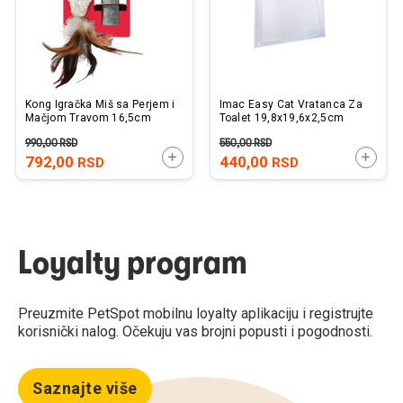
Kong Igračka Miš sa Perjem i
Imac Easy Cat Vratanca Za
Mačjom Travom 16,5cm
Toalet 19,8x19,6x2,5cm
990,00
RSD
550,00
RSD
DODAJTE U KORPU
DODAJ
792,00
440,00
RSD
RSD
Loyalty program
Preuzmite PetSpot mobilnu loyalty aplikaciju i registrujte
korisnički nalog. Očekuju vas brojni popusti i pogodnosti.
Saznajte više