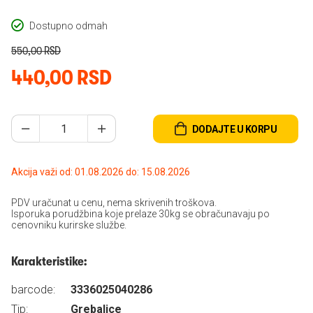
Dostupno odmah
550,00 RSD
440,00 RSD
DODAJTE U KORPU
Akcija važi od: 01.08.2026 do: 15.08.2026
PDV uračunat u cenu, nema skrivenih troškova.
Isporuka porudžbina koje prelaze 30kg se obračunavaju po
cenovniku kurirske službe.
Karakteristike:
barcode:
3336025040286
Tip:
Grebalice