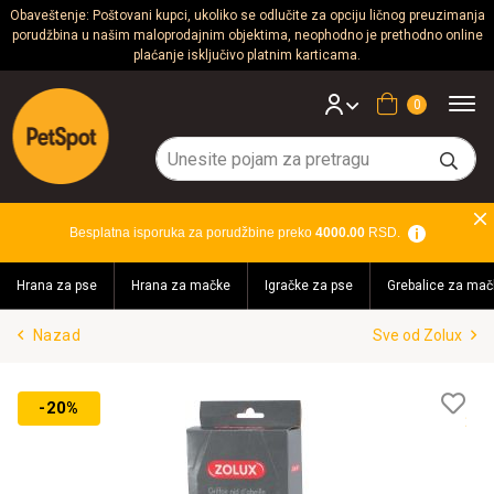
Obaveštenje: Poštovani kupci, ukoliko se odlučite za opciju ličnog preuzimanja
porudžbina u našim maloprodajnim objektima, neophodno je prethodno online
Psi
plaćanje isključivo platnim karticama.
Mačke
Korpa
Glodari
Ptice
Besplatna isporuka za porudžbine preko
4000.00
RSD.
Akvaristika
Hrana za pse
Hrana za mačke
Igračke za pse
Grebalice za mač
Teraristika
Nazad
Sve od Zolux
Brendovi
Blog
Lis
-20%
želj
Akcija!