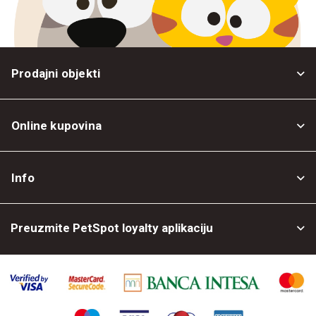
Prodajni objekti
Online kupovina
Opšti uslovi
Info
Politika privatnosti
O nama
Povrat robe
Preuzmite PetSpot loyalty aplikaciju
Prodajni objekti
Posao kod nas