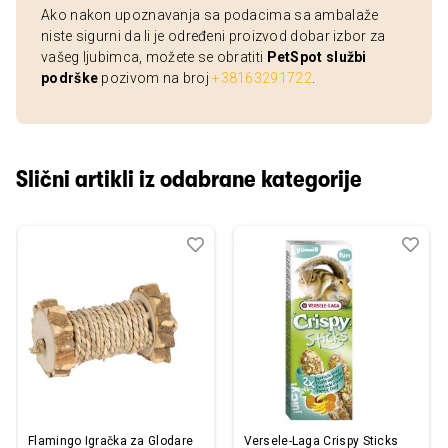
Ako nakon upoznavanja sa podacima sa ambalaže
niste sigurni da li je određeni proizvod dobar izbor za
vašeg ljubimca, možete se obratiti
PetSpot službi
podrške
pozivom na broj
+38163291722
.
Slični artikli iz odabrane kategorije
Dodaj
Uporedi
Dod
Upo
u
u
listu
listu
želja
želj
Flamingo Igračka za Glodare
Versele-Laga Crispy Sticks