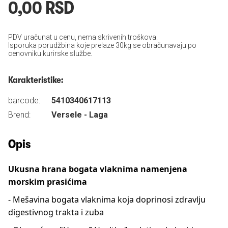
0,00 RSD
PDV uračunat u cenu, nema skrivenih troškova.
Isporuka porudžbina koje prelaze 30kg se obračunavaju po
cenovniku kurirske službe.
Karakteristike:
barcode:
5410340617113
Brend:
Versele - Laga
Opis
Ukusna hrana bogata vlaknima namenjena
morskim prasićima
- Mešavina bogata vlaknima koja doprinosi zdravlju
digestivnog trakta i zuba