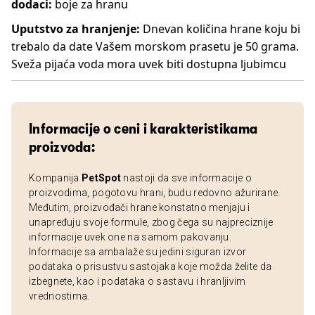
dodaci:
boje za hranu
Uputstvo za hranjenje:
Dnevan količina hrane koju bi
trebalo da date Vašem morskom prasetu je 50 grama.
Sveža pijaća voda mora uvek biti dostupna ljubimcu
Informacije o ceni i karakteristikama
proizvoda:
Kompanija
PetSpot
nastoji da sve informacije o
proizvodima, pogotovu hrani, budu redovno ažurirane.
Međutim, proizvođači hrane konstatno menjaju i
unapređuju svoje formule, zbog čega su najpreciznije
informacije uvek one na samom pakovanju.
Informacije sa ambalaže su jedini siguran izvor
podataka o prisustvu sastojaka koje možda želite da
izbegnete, kao i podataka o sastavu i hranljivim
vrednostima.