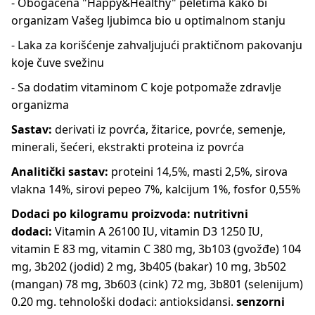
- Obogaćena "Happy&Healthy" peletima kako bi
organizam Vašeg ljubimca bio u optimalnom stanju
- Laka za korišćenje zahvaljujući praktičnom pakovanju
koje čuve svežinu
- Sa dodatim vitaminom C koje potpomaže zdravlje
organizma
Sastav:
derivati iz povrća, žitarice, povrće, semenje,
minerali, šećeri, ekstrakti proteina iz povrća
Analitički sastav:
proteini 14,5%, masti 2,5%, sirova
vlakna 14%, sirovi pepeo 7%, kalcijum 1%, fosfor 0,55%
Dodaci po kilogramu proizvoda: nutritivni
dodaci:
Vitamin A 26100 IU, vitamin D3 1250 IU,
vitamin E 83 mg, vitamin C 380 mg, 3b103 (gvožđe) 104
mg, 3b202 (jodid) 2 mg, 3b405 (bakar) 10 mg, 3b502
(mangan) 78 mg, 3b603 (cink) 72 mg, 3b801 (selenijum)
0.20 mg. tehnološki dodaci: antioksidansi.
senzorni