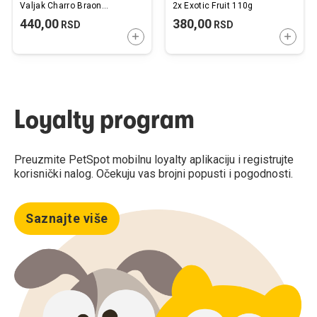
Valjak Charro Braon
2x Exotic Fruit 110g
10x6,5x6,5cm
440,00
380,00
RSD
RSD
DODAJTE U KORPU
DODAJ
Loyalty program
Preuzmite PetSpot mobilnu loyalty aplikaciju i registrujte
korisnički nalog. Očekuju vas brojni popusti i pogodnosti.
Saznajte više