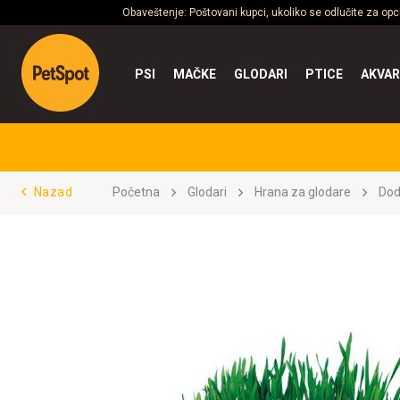
Obaveštenje: Poštovani kupci, ukoliko se odlučite za op
PSI
MAČKE
GLODARI
PTICE
AKVAR
Nazad
Početna
Glodari
Hrana za glodare
Dod