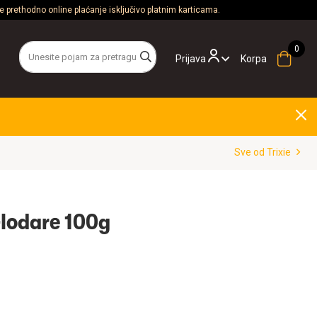
 prethodno online plaćanje isključivo platnim karticama.
Prijava
Korpa
Sve od Trixie
Glodare 100g