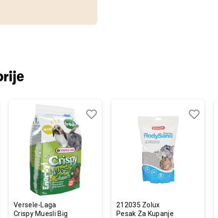
rije
j
edi
Dodaj
Uporedi
Dodaj
Uporedi
u
u
listu
listu
želja
želja
Versele-Laga
212035 Zolux
Crispy Muesli Big
Pesak Za Kupanje