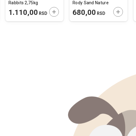
Rabbits 2,75kg
Rody Sand Nature
2L
JTE U KORPU
DODAJTE U KORPU
DODAJTE
1.110,00
680,00
RSD
RSD