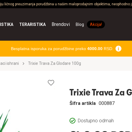
ciju ličnog preuzimanja porudžbina u našim maloprodajnim objektima, neophodno je
Brendovi
ISTIKA
TERARISTIKA
Blog
Akcija!
Besplatna isporuka za porudžbine preko
4000.00
RSD.
aci ishrani
Trixie Trava Za Glodare 100g
Lista
želja
Trixie Trava Za 
Šifra artikla
000887
Dostupno odmah