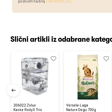
pozivom na broj
+38163291722
.
Slični artikli iz odabrane katego
odaj
poredi
Dodaj
Uporedi
Doda
Upor
u
u
istu
listu
listu
elja
želja
želja
206022 Zolux
Versele-Laga
Kavez Rody3 Trio
Nature Degu 700g