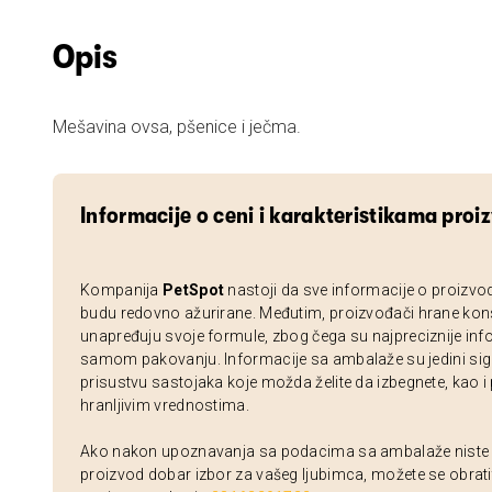
Opis
Mešavina ovsa, pšenice i ječma.
Informacije o ceni i karakteristikama proi
Kompanija
PetSpot
nastoji da sve informacije o proizvo
budu redovno ažurirane. Međutim, proizvođači hrane kon
unapređuju svoje formule, zbog čega su najpreciznije inf
samom pakovanju. Informacije sa ambalaže su jedini sig
prisustvu sastojaka koje možda želite da izbegnete, kao i
hranljivim vrednostima.
Ako nakon upoznavanja sa podacima sa ambalaže niste si
proizvod dobar izbor za vašeg ljubimca, možete se obrati