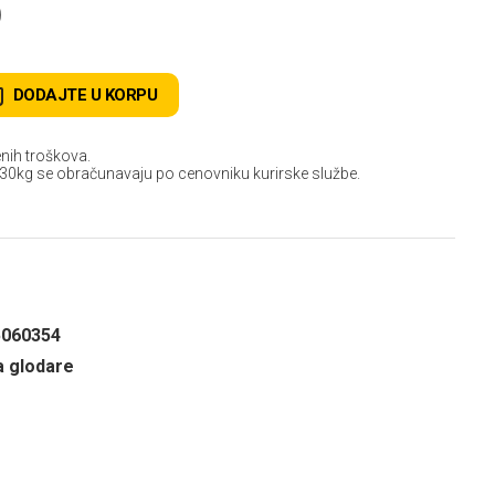
D
DODAJTE U KORPU
nih troškova.
 30kg se obračunavaju po cenovniku kurirske službe.
5060354
a glodare