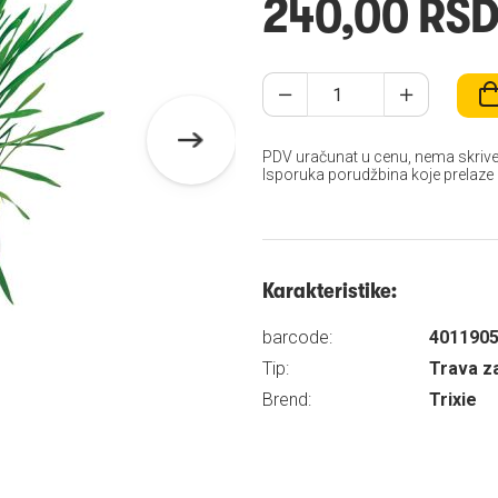
240,00 RS
PDV uračunat u cenu, nema skrive
Isporuka porudžbina koje prelaze
Karakteristike:
barcode:
401190
Tip:
Trava z
Brend:
Trixie