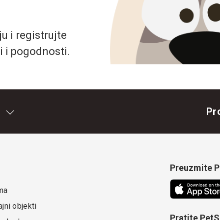
 i registrujte
i i pogodnosti.
Pr
Preuzmite Pe
ma
jni objekti
Pratite Pet