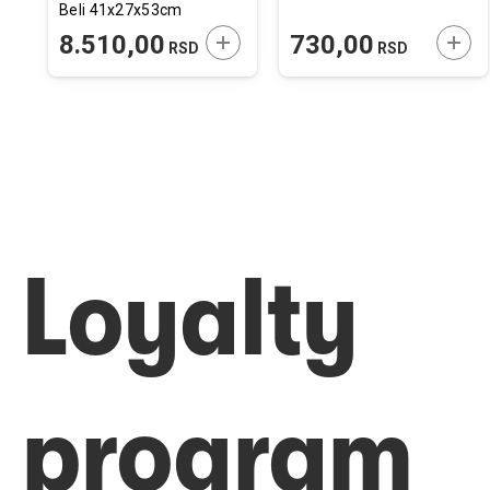
Beli 41x27x53cm
ODAJTE U KORPU
DODAJTE U KORPU
DODA
8.510,00
730,00
RSD
RSD
Loyalty
program