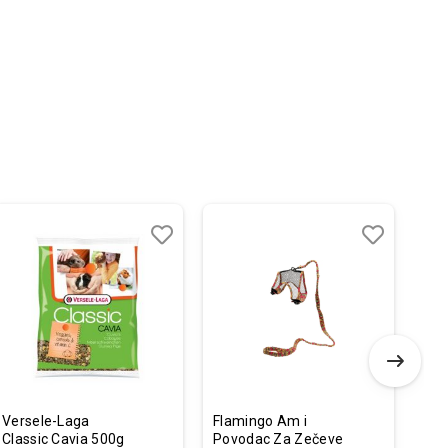
Dodaj
Uporedi
Dodaj
Uporedi
u
u
listu
listu
želja
želja
Versele-Laga
Flamingo Am i
Man
Classic Cavia 500g
Povodac Za Zečeve
Chi