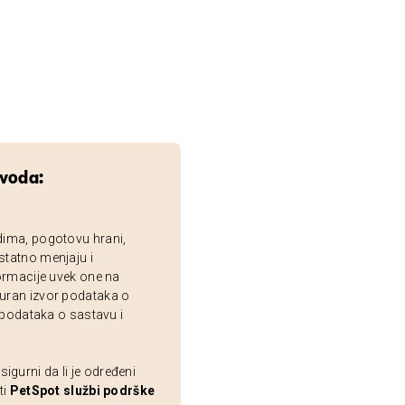
zvoda:
dima, pogotovu hrani,
statno menjaju i
ormacije uvek one na
uran izvor podataka o
 podataka o sastavu i
gurni da li je određeni
ti
PetSpot službi podrške