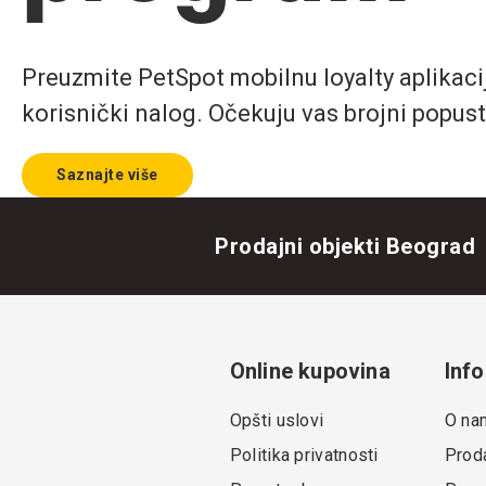
Preuzmite PetSpot mobilnu loyalty aplikaciju
korisnički nalog. Očekuju vas brojni popust
Saznajte više
Prodajni objekti Beograd
Online kupovina
Info
Opšti uslovi
O na
Politika privatnosti
Proda