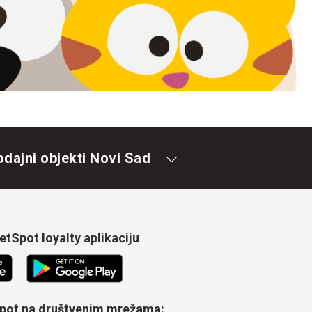
odajni objekti Novi Sad
tSpot loyalty aplikaciju
Spot na društvenim mrežama: