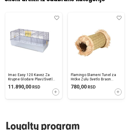
Dodaj
Uporedi
Dod
Upo
u
u
listu
listu
želja
želj
Imac Easy 120 Kavez Za
Flamingo Slameni Tunel za
Krupne Glodare Plavi/Svetlo
Hrčke Zulu Svetlo Braon
Plavi 120x60x46,5cm
20x10x10cm
11.890,00
780,00
RSD
RSD
DODAJTE U KORPU
DODAJ
Loyalty program