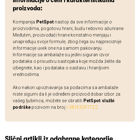
Informacije o ceni i karakteristikama
proizvoda:
Kompanija
PetSpot
nastoji da sve informacije o
proizvodima, pogotovu hrani, budu redovno ažurirane.
Međutim, proizvođači hrane konstatno menjaju i
unapređuju svoje formule, zbog čega su najpreciznije
informacije uvek one na samom pakovanju.
Informacije sa ambalaže su jedini siguran izvor
podataka o prisustvu sastojaka koje možda želite da
izbegnete, kao i podataka o sastavu i hranljivim
vrednostima.
Ako nakon upoznavanja sa podacima sa ambalaže
niste sigurni da li je određeni proizvod dobar izbor za
vašeg ljubimca, možete se obratiti
PetSpot službi
podrške
pozivom na broj
+38163291722
.
Slični artikli iz odabrane kategorije