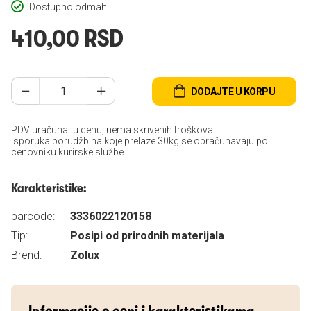
Dostupno odmah
410,00 RSD
DODAJTE U KORPU
PDV uračunat u cenu, nema skrivenih troškova.
Isporuka porudžbina koje prelaze 30kg se obračunavaju po
cenovniku kurirske službe.
Karakteristike:
barcode:
3336022120158
Tip:
Posipi od prirodnih materijala
Brend:
Zolux