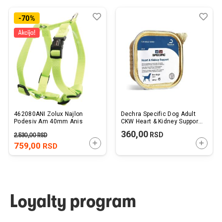
Dodaj
Uporedi
Dod
Upo
-70%
u
u
listu
listu
želja
želj
462080ANI Zolux Najlon
Dechra Specific Dog Adult
Podesiv Am 40mm Anis
CKW Heart & Kidney Support
300g
360,00
RSD
2.530,00
RSD
DODAJTE U KORPU
DODAJ
759,00
RSD
Loyalty program