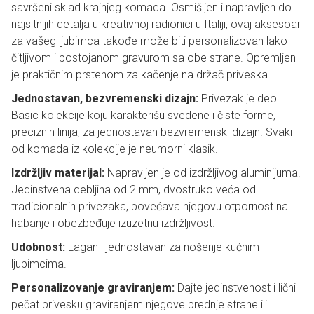
savršeni sklad krajnjeg komada. Osmišljen i napravljen do
najsitnijih detalja u kreativnoj radionici u Italiji, ovaj aksesoar
za vašeg ljubimca takođe može biti personalizovan lako
čitljivom i postojanom gravurom sa obe strane. Opremljen
je praktičnim prstenom za kačenje na držač priveska.
Jednostavan, bezvremenski dizajn:
Privezak je deo
Basic kolekcije koju karakterišu svedene i čiste forme,
preciznih linija, za jednostavan bezvremenski dizajn. Svaki
od komada iz kolekcije je neumorni klasik.
Izdržljiv materijal:
Napravljen je od izdržljivog aluminijuma.
Jedinstvena debljina od 2 mm, dvostruko veća od
tradicionalnih privezaka, povećava njegovu otpornost na
habanje i obezbeđuje izuzetnu izdržljivost.
Udobnost:
Lagan i jednostavan za nošenje kućnim
ljubimcima.
Personalizovanje graviranjem:
Dajte jedinstvenost i lični
pečat privesku graviranjem njegove prednje strane ili