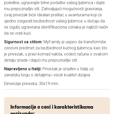
poleđine; ugravirajte bitne podatke vašeg ljubimca i dajte
mu prepoznatljiv stil. Zahvaljujući mogućnosti graviranja,
ovaj privezak biće idealan pratilac u avanturama koji će
ujedno osigurati bezbednost vašeg ljubimca: u slučaju da
se izgubi, ugravirana identifikaciona oznaka je najbrži način
da se vrati kući.
Sigurnost sa stilom:
MyFamily je uspeo da transformiše
osnovni predmet za bezbednost kućnog ljubimca, kao što
je privezak, u pravi komad nakita, vodeći računa o svakom
detalju izrade i dajući mu prepoznatljiv stil.
Napravljeno u Italiji:
Privezak je izrađen u Italiji, uz
zanatsku brigu o detaljima i visok kvalitet dizajna.
Dimenzije priveska: 30x19 mm.
Informacije o ceni i karakteristikama
proizvoda: