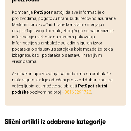
Kompanija
PetSpot
nastoji da sve informacije o
proizvodima, pogotovu hrani, budu redovno ažurirane.
Međutim, proizvođači hrane konstatno menjaju i
unapređuju svoje formule, zbog čega su najpreciznije
informacije uvek one na samom pakovanju.
Informacije sa ambalaže su jedini siguran izvor
podataka o prisustvu sastojaka koje možda želite da
izbegnete, kao i podataka o sastavu i hranljivim
vrednostima.
Ako nakon upoznavanja sa podacima sa ambalaže
niste sigurni da li je određeni proizvod dobar izbor za
vašeg ljubimca, možete se obratiti
PetSpot službi
podrške
pozivom na broj
+38163291722
.
Slični artikli iz odabrane kategorije