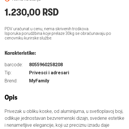
1.230,00 RSD
PDV uračunat u cenu, nema skrivenih troškova.
Isporuka porudžbina koje prelaze 30kg se obračunavaju po
cenovniku kurirske službe.
Karakteristike:
barcode:
8055960258208
Tip:
Privesci i adresari
Brend:
MyFamily
Opis
Privezak u obliku koske, od aluminijuma, u svetloplavoj boji,
odlikuje jednostavan bezvremenski dizajn, svedene estetike
i nenametljive elegancije, koji uz preciznu izradu daje