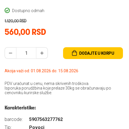
Dostupno odmah
1.120,00 RSD
560,00 RSD
DODAJTE U KORPU
Akcija važi od: 01.08.2026 do: 15.08.2026
PDV uračunat u cenu, nema skrivenih troškova.
Isporuka porudžbina koje prelaze 30kg se obračunavaju po
cenovniku kurirske službe.
Karakteristike:
barcode:
5907563277762
Tip:
Povoci