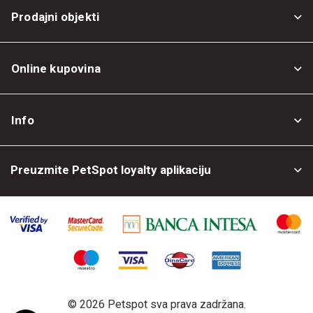
Prodajni objekti
Online kupovina
Opšti uslovi
Info
Politika privatnosti
O nama
Povrat robe
Preuzmite PetSpot loyalty aplikaciju
Prodajni objekti
Posao kod nas
©
2026 Petspot sva prava zadržana.