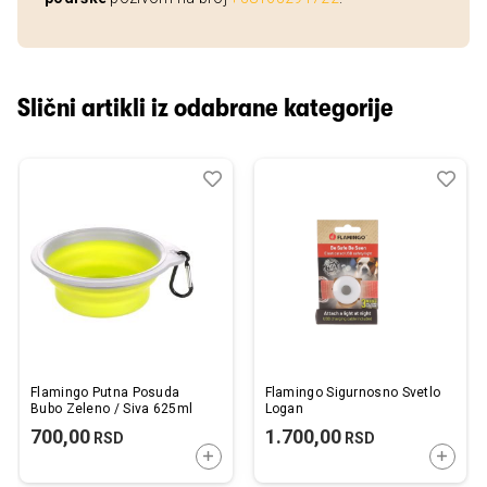
Slični artikli iz odabrane kategorije
Dodaj
Uporedi
Dod
Upo
u
u
listu
listu
želja
želj
Flamingo Putna Posuda
Flamingo Sigurnosno Svetlo
Bubo Zeleno / Siva 625ml
Logan
700,00
1.700,00
RSD
RSD
DODAJTE U KORPU
DODAJ