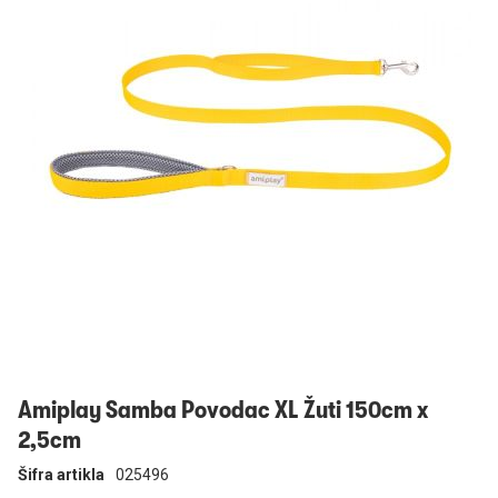
Prijavi se
Amiplay Samba Povodac XL Žuti 150cm x
2,5cm
Šifra artikla
025496