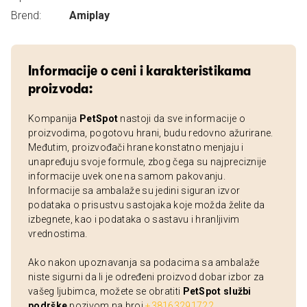
Brend:
Amiplay
Informacije o ceni i karakteristikama
proizvoda:
Kompanija
PetSpot
nastoji da sve informacije o
proizvodima, pogotovu hrani, budu redovno ažurirane.
Međutim, proizvođači hrane konstatno menjaju i
unapređuju svoje formule, zbog čega su najpreciznije
informacije uvek one na samom pakovanju.
Informacije sa ambalaže su jedini siguran izvor
podataka o prisustvu sastojaka koje možda želite da
izbegnete, kao i podataka o sastavu i hranljivim
vrednostima.
Ako nakon upoznavanja sa podacima sa ambalaže
niste sigurni da li je određeni proizvod dobar izbor za
vašeg ljubimca, možete se obratiti
PetSpot službi
podrške
pozivom na broj
+38163291722
.