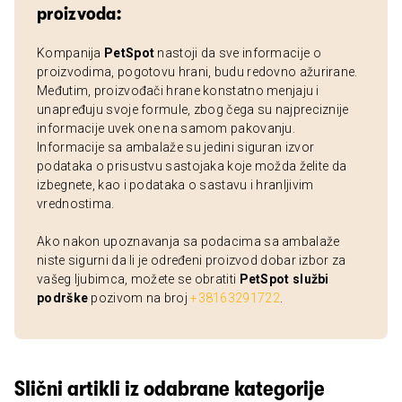
proizvoda:
Kompanija
PetSpot
nastoji da sve informacije o
proizvodima, pogotovu hrani, budu redovno ažurirane.
Međutim, proizvođači hrane konstatno menjaju i
unapređuju svoje formule, zbog čega su najpreciznije
informacije uvek one na samom pakovanju.
Informacije sa ambalaže su jedini siguran izvor
podataka o prisustvu sastojaka koje možda želite da
izbegnete, kao i podataka o sastavu i hranljivim
vrednostima.
Ako nakon upoznavanja sa podacima sa ambalaže
niste sigurni da li je određeni proizvod dobar izbor za
vašeg ljubimca, možete se obratiti
PetSpot službi
podrške
pozivom na broj
+38163291722
.
Slični artikli iz odabrane kategorije