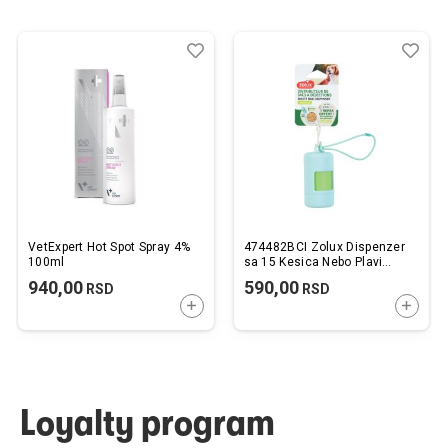
Dodaj
Uporedi
Dod
Upo
u
u
listu
listu
želja
želj
VetExpert Hot Spot Spray 4%
474482BCI Zolux Dispenzer
100ml
sa 15 Kesica Nebo Plavi
4,5x4,5x9cm
940,00
590,00
RSD
RSD
DODAJTE U KORPU
DODAJ
Loyalty program