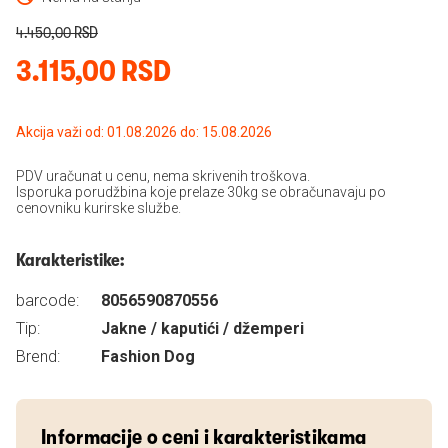
4.450,00 RSD
3.115,00 RSD
Akcija važi od: 01.08.2026 do: 15.08.2026
PDV uračunat u cenu, nema skrivenih troškova.
Isporuka porudžbina koje prelaze 30kg se obračunavaju po
cenovniku kurirske službe.
Karakteristike:
barcode:
8056590870556
Tip:
Jakne / kaputići / džemperi
Brend:
Fashion Dog
Informacije o ceni i karakteristikama