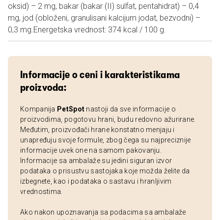
oksid) – 2 mg, bakar (bakar (II) sulfat, pentahidrat) – 0,4
mg, jod (obloženi, granulisani kalcijum jodat, bezvodni) –
0,3 mg.Energetska vrednost: 374 kcal / 100 g.
Informacije o ceni i karakteristikama
proizvoda:
Kompanija
PetSpot
nastoji da sve informacije o
proizvodima, pogotovu hrani, budu redovno ažurirane.
Međutim, proizvođači hrane konstatno menjaju i
unapređuju svoje formule, zbog čega su najpreciznije
informacije uvek one na samom pakovanju.
Informacije sa ambalaže su jedini siguran izvor
podataka o prisustvu sastojaka koje možda želite da
izbegnete, kao i podataka o sastavu i hranljivim
vrednostima.
Ako nakon upoznavanja sa podacima sa ambalaže