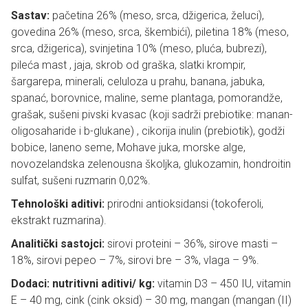
Sastav:
pačetina 26% (meso, srca, džigerica, želuci),
govedina 26% (meso, srca, škembići), piletina 18% (meso,
srca, džigerica), svinjetina 10% (meso, pluća, bubrezi),
pileća mast , jaja, skrob od graška, slatki krompir,
šargarepa, minerali, celuloza u prahu, banana, jabuka,
spanać, borovnice, maline, seme plantaga, pomorandže,
grašak, sušeni pivski kvasac (koji sadrži prebiotike: manan-
oligosaharide i b-glukane) , cikorija inulin (prebiotik), godži
bobice, laneno seme, Mohave juka, morske alge,
novozelandska zelenousna školjka, glukozamin, hondroitin
sulfat, sušeni ruzmarin 0,02%.
Tehnološki aditivi:
prirodni antioksidansi (tokoferoli,
ekstrakt ruzmarina).
Analitički sastojci:
sirovi proteini – 36%, sirove masti –
18%, sirovi pepeo – 7%, sirovi bre – 3%, vlaga – 9%.
Dodaci: nutritivni aditivi/ kg:
vitamin D3 – 450 IU, vitamin
E – 40 mg, cink (cink oksid) – 30 mg, mangan (mangan (II)