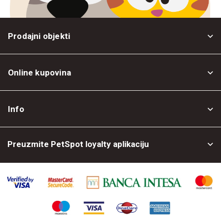
Prodajni objekti
Online kupovina
Opšti uslovi
Info
Politika privatnosti
O nama
Povrat robe
Preuzmite PetSpot loyalty aplikaciju
Prodajni objekti
Posao kod nas