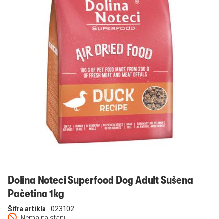
Prijavi se
Dolina Noteci Superfood Dog Adult Sušena
Pačetina 1kg
Šifra artikla
023102
Nema na stanju