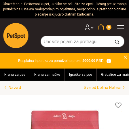
Obaveštenje: Poštovani kupci, ukoliko se odlučite za opciju ličnog preuzimanja
porudžbina u našim maloprodajnim objektima, neophodno je prethodno online
Psi
plaćanje isključivo platnim karticama.
Mačke
Korpa
Glodari
Ptice
Besplatna isporuka za porudžbine preko
4000.00
RSD.
Akvaristika
Hrana za pse
Hrana za mačke
Igračke za pse
Grebalice za mač
Teraristika
Nazad
Sve od Dolina Noteci
Brendovi
Blog
Lis
želj
Akcija!