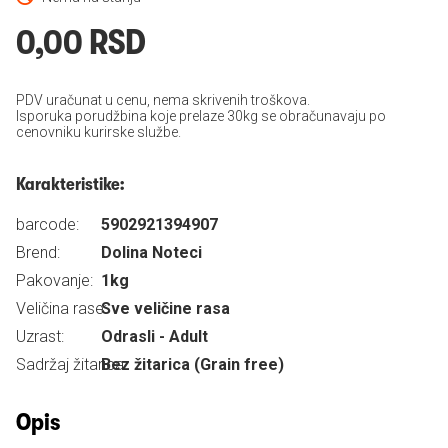
0,00 RSD
PDV uračunat u cenu, nema skrivenih troškova.
Isporuka porudžbina koje prelaze 30kg se obračunavaju po
cenovniku kurirske službe.
Karakteristike:
barcode:
5902921394907
Brend:
Dolina Noteci
Pakovanje:
1kg
Veličina rase:
Sve veličine rasa
Uzrast:
Odrasli - Adult
Sadržaj žitarica:
Bez žitarica (Grain free)
Opis