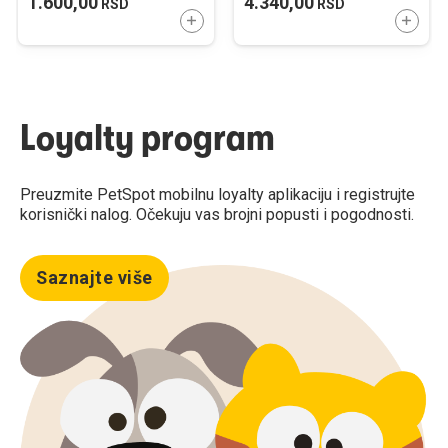
1.600,00
4.340,00
RSD
RSD
DODAJTE U KORPU
DODAJ
Loyalty program
Preuzmite PetSpot mobilnu loyalty aplikaciju i registrujte
korisnički nalog. Očekuju vas brojni popusti i pogodnosti.
Saznajte više