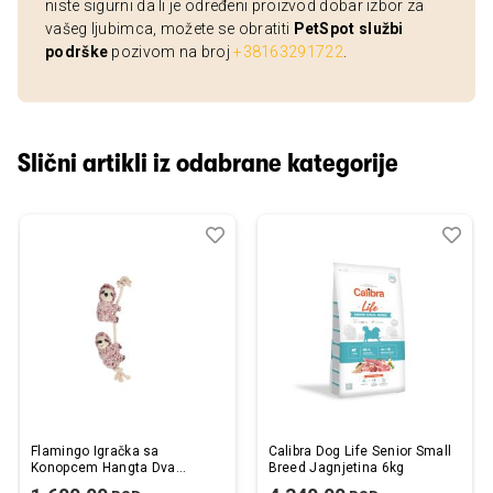
niste sigurni da li je određeni proizvod dobar izbor za
vašeg ljubimca, možete se obratiti
PetSpot službi
podrške
pozivom na broj
+38163291722
.
Slični artikli iz odabrane kategorije
Dodaj
Uporedi
Dod
Upo
u
u
listu
listu
želja
želj
Flamingo Igračka sa
Calibra Dog Life Senior Small
Konopcem Hangta Dva
Breed Jagnjetina 6kg
Lenjivca Pink S 40cm