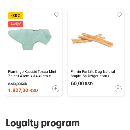
Dodaj
Uporedi
Dod
Upo
-30%
u
u
listu
listu
želja
želj
Flamingo Kaputić Tosca Mint
Fitmin For Life Dog Natural
Zeleni 40cm x 34-40cm x
Štapići Sa Džigericom i
54-60cm
Jukom 1 kom.
60,00
RSD
2.610,00
RSD
DODAJTE U KORPU
DODAJ
1.827,00
RSD
Loyalty program