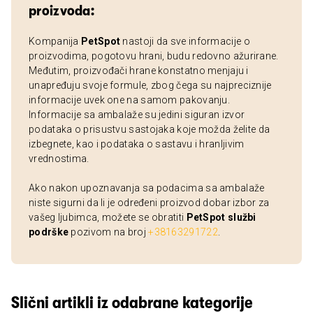
proizvoda:
Kompanija
PetSpot
nastoji da sve informacije o
proizvodima, pogotovu hrani, budu redovno ažurirane.
Međutim, proizvođači hrane konstatno menjaju i
unapređuju svoje formule, zbog čega su najpreciznije
informacije uvek one na samom pakovanju.
Informacije sa ambalaže su jedini siguran izvor
podataka o prisustvu sastojaka koje možda želite da
izbegnete, kao i podataka o sastavu i hranljivim
vrednostima.
Ako nakon upoznavanja sa podacima sa ambalaže
niste sigurni da li je određeni proizvod dobar izbor za
vašeg ljubimca, možete se obratiti
PetSpot službi
podrške
pozivom na broj
+38163291722
.
Slični artikli iz odabrane kategorije