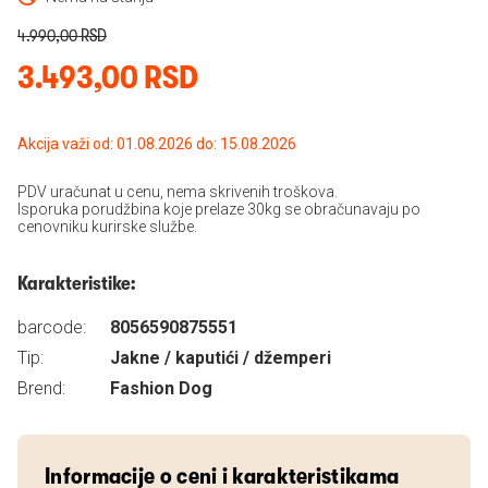
4.990,00 RSD
3.493,00 RSD
Akcija važi od: 01.08.2026 do: 15.08.2026
PDV uračunat u cenu, nema skrivenih troškova.
Isporuka porudžbina koje prelaze 30kg se obračunavaju po
cenovniku kurirske službe.
Karakteristike:
barcode:
8056590875551
Tip:
Jakne / kaputići / džemperi
Brend:
Fashion Dog
Informacije o ceni i karakteristikama