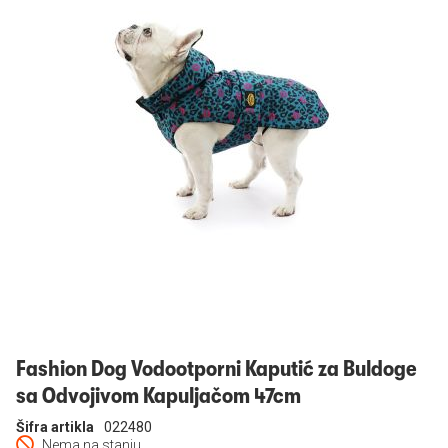
Prijavi se
Fashion Dog Vodootporni Kaputić za Buldoge
sa Odvojivom Kapuljačom 47cm
Šifra artikla
022480
Nema na stanju