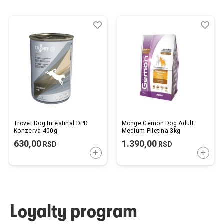
Dodaj
Uporedi
Dod
Upo
u
u
listu
listu
želja
želj
Trovet Dog Intestinal DPD
Monge Gemon Dog Adult
Konzerva 400g
Medium Piletina 3kg
630,00
1.390,00
RSD
RSD
DODAJTE U KORPU
DODAJ
Loyalty program