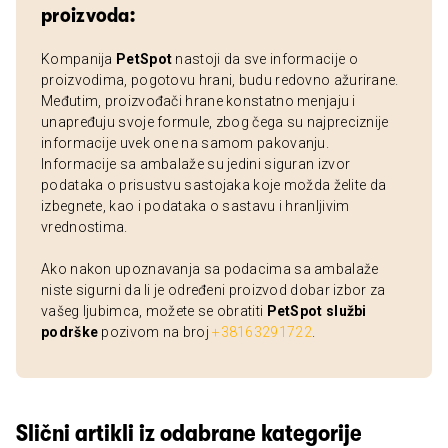
proizvoda:
Kompanija
PetSpot
nastoji da sve informacije o
proizvodima, pogotovu hrani, budu redovno ažurirane.
Međutim, proizvođači hrane konstatno menjaju i
unapređuju svoje formule, zbog čega su najpreciznije
informacije uvek one na samom pakovanju.
Informacije sa ambalaže su jedini siguran izvor
podataka o prisustvu sastojaka koje možda želite da
izbegnete, kao i podataka o sastavu i hranljivim
vrednostima.
Ako nakon upoznavanja sa podacima sa ambalaže
niste sigurni da li je određeni proizvod dobar izbor za
vašeg ljubimca, možete se obratiti
PetSpot službi
podrške
pozivom na broj
+38163291722
.
Slični artikli iz odabrane kategorije