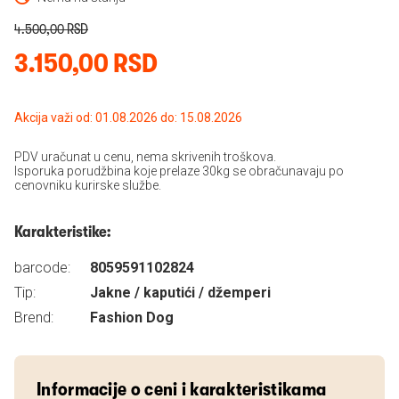
4.500,00 RSD
3.150,00 RSD
Akcija važi od: 01.08.2026 do: 15.08.2026
PDV uračunat u cenu, nema skrivenih troškova.
Isporuka porudžbina koje prelaze 30kg se obračunavaju po
cenovniku kurirske službe.
Karakteristike:
barcode:
8059591102824
Tip:
Jakne / kaputići / džemperi
Brend:
Fashion Dog
Informacije o ceni i karakteristikama