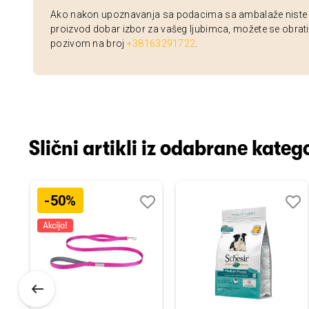
Ako nakon upoznavanja sa podacima sa ambalaže niste si
proizvod dobar izbor za vašeg ljubimca, možete se obrati
pozivom na broj
+38163291722
.
Slični artikli iz odabrane katego
-50%
odaj
poredi
Dodaj
Uporedi
Doda
Upor
u
u
istu
listu
listu
elja
želja
želja