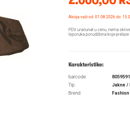
Akcija važi od: 01.08
PDV uračunat u cenu, nema skrive
Isporuka porudžbina koje prelaze
Karakteristike:
barcode:
805959
Tip:
Jakne / 
Brend:
Fashion