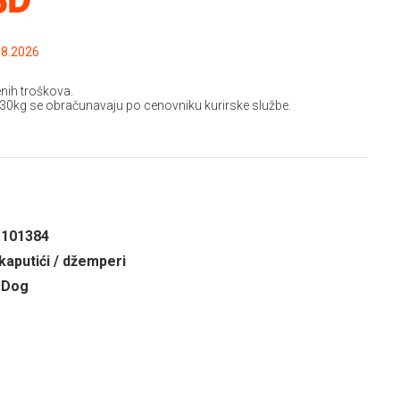
.2026 do: 15.08.2026
nih troškova.
 30kg se obračunavaju po cenovniku kurirske službe.
1101384
kaputići / džemperi
 Dog