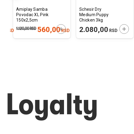
Amiplay Samba
Schesir Dry
Povodac XL Pink
Medium Puppy
150x2,5cm
Chicken 3kg
ODAJTE U KORPU
DODAJTE U KORPU
DODA
00
560,00
2.080,00
1.120,00
RSD
RSD
RSD
RSD
Loyalty