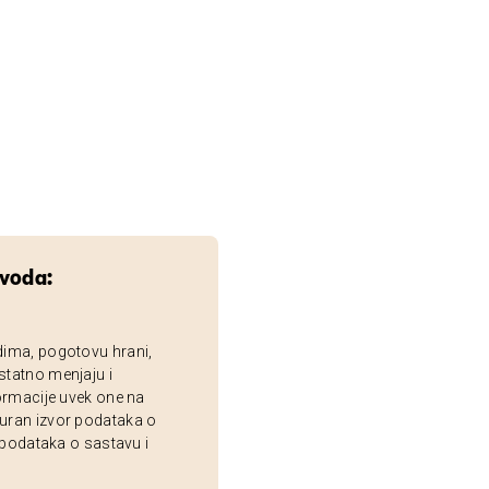
zvoda:
dima, pogotovu hrani,
statno menjaju i
ormacije uvek one na
uran izvor podataka o
 podataka o sastavu i