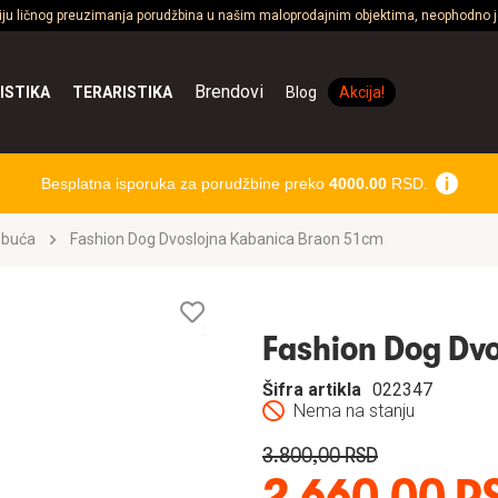
ciju ličnog preuzimanja porudžbina u našim maloprodajnim objektima, neophodno je
Brendovi
ISTIKA
TERARISTIKA
Blog
Akcija!
Besplatna isporuka za porudžbine preko
4000.00
RSD.
obuća
Fashion Dog Dvoslojna Kabanica Braon 51cm
Lista
želja
Fashion Dog Dv
Šifra artikla
022347
Nema na stanju
3.800,00 RSD
2.660,00 R