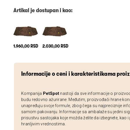
Artikal je dostupan i kao:
1.960,00 RSD
2.030,00 RSD
Informacije o ceni i karakteristikama proi
Kompanija
PetSpot
nastoji da sve informacije o proizvo
budu redovno ažurirane. Međutim, proizvođači hrane kon
unapređuju svoje formule, zbog čega su najpreciznije inf
samom pakovanju. Informacije sa ambalaže su jedini sig
prisustvu sastojaka koje možda želite da izbegnete, kao i
hranljivim vrednostima.