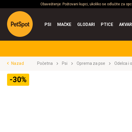
Obaveštenje: Poštovani kupci, ukoliko se odlučite za op
PSI
MAČKE
GLODARI
PTICE
AKVAR
Nazad
Početna
Psi
Oprema za pse
Odelca i 
-30%