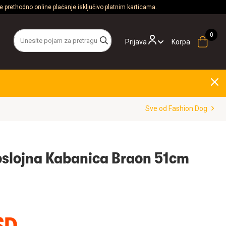
 prethodno online plaćanje isključivo platnim karticama.
Prijava
Korpa
Sve od Fashion Dog
oslojna Kabanica Braon 51cm
SD