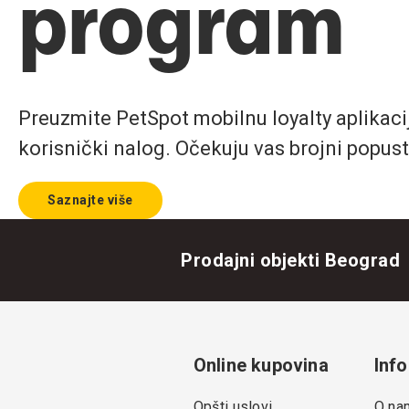
program
Preuzmite PetSpot mobilnu loyalty aplikaciju
korisnički nalog. Očekuju vas brojni popust
Saznajte više
Prodajni objekti Beograd
Online kupovina
Info
Opšti uslovi
O na