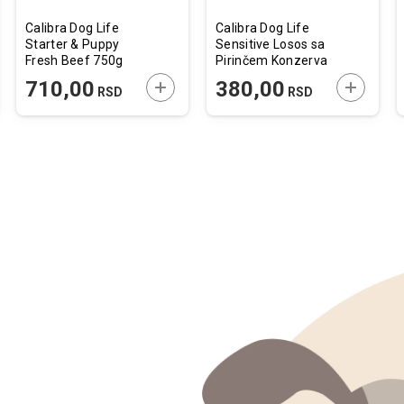
Calibra Dog Life
Calibra Dog Life
Starter & Puppy
Sensitive Losos sa
Fresh Beef 750g
Pirinčem Konzerva
400g
JTE U KORPU
DODAJTE U KORPU
DODAJTE
710,00
380,00
RSD
RSD