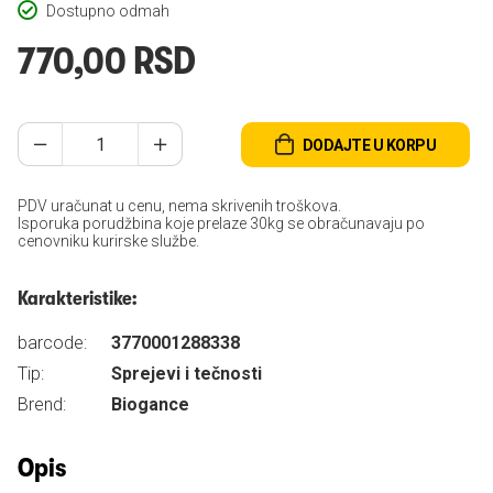
Dostupno odmah
770,00 RSD
DODAJTE U KORPU
PDV uračunat u cenu, nema skrivenih troškova.
Isporuka porudžbina koje prelaze 30kg se obračunavaju po
cenovniku kurirske službe.
Karakteristike:
barcode:
3770001288338
Tip:
Sprejevi i tečnosti
Brend:
Biogance
Opis