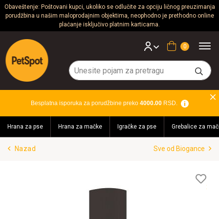
Obaveštenje: Poštovani kupci, ukoliko se odlučite za opciju ličnog preuzimanja
porudžbina u našim maloprodajnim objektima, neophodno je prethodno online
Psi
plaćanje isključivo platnim karticama.
Mačke
Korpa
Glodari
Ptice
Besplatna isporuka za porudžbine preko
4000.00
RSD.
Akvaristika
Hrana za pse
Hrana za mačke
Igračke za pse
Grebalice za mač
Teraristika
Nazad
Sve od Biogance
Brendovi
Blog
Lis
želj
Akcija!