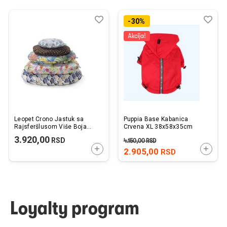
Dodaj
Uporedi
Dod
Upo
-30%
u
u
listu
listu
želja
želj
Leopet Crono Jastuk sa
Puppia Base Kabanica
Rajsferšlusom Više Boja
Crvena XL 38x58x35cm
90x65cm
3.920,00
RSD
4.150,00
RSD
DODAJTE U KORPU
DODAJ
2.905,00
RSD
Loyalty program