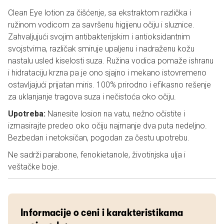
Clean Eye lotion za čišćenje, sa ekstraktom različka i
ružinom vodicom za savršenu higijenu očiju i sluznice.
Zahvaljujući svojim antibakterijskim i antioksidantnim
svojstvima, različak smiruje upaljenu i nadraženu kožu
nastalu usled kiselosti suza. Ružina vodica pomaže ishranu
i hidrataciju krzna pa je ono sjajno i mekano istovremeno
ostavljajući prijatan miris. 100% prirodno i efikasno rešenje
za uklanjanje tragova suza i nečistoća oko očiju.
Upotreba:
Nanesite losion na vatu, nežno očistite i
izmasirajte predeo oko očiju najmanje dva puta nedeljno.
Bezbedan i netoksičan, pogodan za čestu upotrebu.
Ne sadrži parabone, fenokietanole, životinjska ulja i
veštačke boje.
Informacije o ceni i karakteristikama