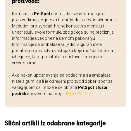
proizvoda:
Kompanija
PetSpot
nastoji da sve informacije o
proizvodima, pogotovu hrani, budu redovno ažurirane.
Međutim, proizvođači hrane konstatno menjaju i
unapređuju svoje formule, zbog čega su najpreciznije
informacije uvek one na samom pakovanju.
Informacije sa ambalaže su jedini siguran izvor
podataka o prisustvu sastojaka koje možda želite da
izbegnete, kao i podataka o sastavu i hranljivim
vrednostima.
Ako nakon upoznavanja sa podacima sa ambalaže
niste sigurni da li je određeni proizvod dobar izbor za
vašeg ljubimca, možete se obratiti
PetSpot službi
podrške
pozivom na broj
+38163291722
.
Slični artikli iz odabrane kategorije