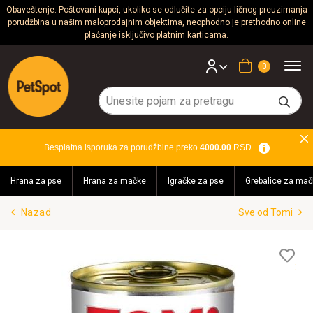
Obaveštenje: Poštovani kupci, ukoliko se odlučite za opciju ličnog preuzimanja
porudžbina u našim maloprodajnim objektima, neophodno je prethodno online
Psi
plaćanje isključivo platnim karticama.
Mačke
Korpa
Glodari
Ptice
Besplatna isporuka za porudžbine preko
4000.00
RSD.
Akvaristika
Hrana za pse
Hrana za mačke
Igračke za pse
Grebalice za mač
Teraristika
Nazad
Sve od Tomi
Brendovi
Blog
Lis
želj
Akcija!