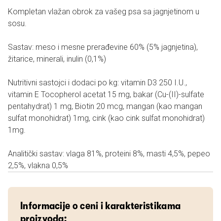
Kompletan vlažan obrok za vašeg psa sa jagnjetinom u
sosu.
Sastav: meso i mesne prerađevine 60% (5% jagnjetina),
žitarice, minerali, inulin (0,1%)
Nutritivni sastojci i dodaci po kg: vitamin D3 250 I.U.,
vitamin E Tocopherol acetat 15 mg, bakar (Cu-(II)-sulfate
pentahydrat) 1 mg, Biotin 20 mcg, mangan (kao mangan
sulfat monohidrat) 1mg, cink (kao cink sulfat monohidrat)
1mg.
Analitički sastav: vlaga 81%, proteini 8%, masti 4,5%, pepeo
2,5%, vlakna 0,5%
Informacije o ceni i karakteristikama
proizvoda: