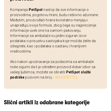
Kompanija
PetSpot
nastoji da sve informacije o
proizvodima, pogotovu hrani, budu redovno ažurirane.
Međutim, proizvođači hrane konstatno menjaju i
unapređuju svoje formule, zbog čega su najpreciznije
informacije uvek one na samom pakovanju.
Informacije sa ambalaže su jedini siguran izvor
podataka o prisustvu sastojaka koje možda želite da
izbegnete, kao i podataka o sastavu i hranljivim
vrednostima.
Ako nakon upoznavanja sa podacima sa ambalaže
niste sigurni da li je određeni proizvod dobar izbor za
vašeg ljubimca, možete se obratiti
PetSpot službi
podrške
pozivom na broj
+38163291722
.
Slični artikli iz odabrane kategorije