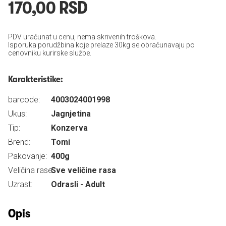
170,00 RSD
PDV uračunat u cenu, nema skrivenih troškova.
Isporuka porudžbina koje prelaze 30kg se obračunavaju po
cenovniku kurirske službe.
Karakteristike:
barcode:
4003024001998
Ukus:
Jagnjetina
Tip:
Konzerva
Brend:
Tomi
Pakovanje:
400g
Veličina rase:
Sve veličine rasa
Uzrast:
Odrasli - Adult
Opis