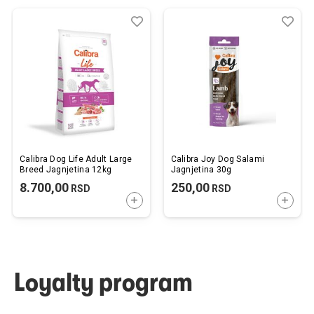
Dodaj
Uporedi
Dod
Upo
u
u
listu
listu
želja
želj
Calibra Dog Life Adult Large
Calibra Joy Dog Salami
Breed Jagnjetina 12kg
Jagnjetina 30g
8.700,00
250,00
RSD
RSD
DODAJTE U KORPU
DODAJ
Loyalty program