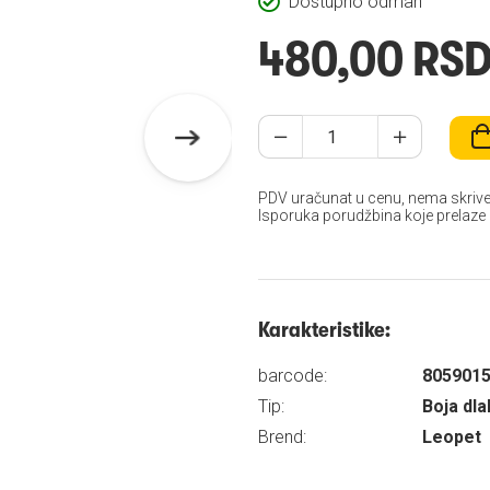
Dostupno odmah
480,00 RS
PDV uračunat u cenu, nema skrive
Isporuka porudžbina koje prelaze
Karakteristike:
barcode:
805901
Tip:
Boja dl
Brend:
Leopet