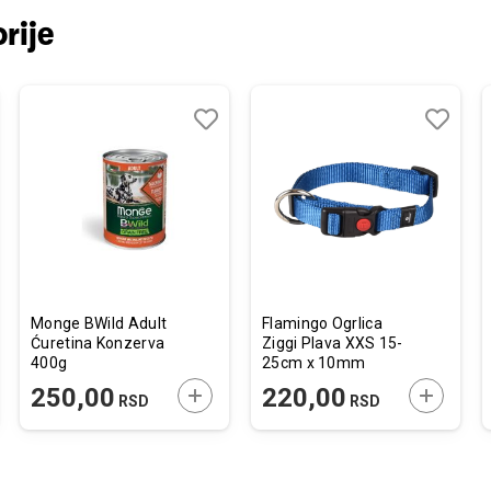
rije
j
edi
Dodaj
Uporedi
Dodaj
Uporedi
u
u
listu
listu
želja
želja
Monge BWild Adult
Flamingo Ogrlica
Ćuretina Konzerva
Ziggi Plava XXS 15-
400g
25cm x 10mm
JTE U KORPU
DODAJTE U KORPU
DODAJTE
250,00
220,00
RSD
RSD