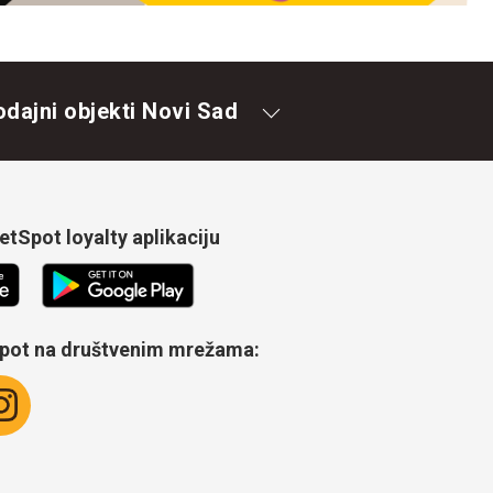
odajni objekti Novi Sad
tSpot loyalty aplikaciju
Spot na društvenim mrežama: