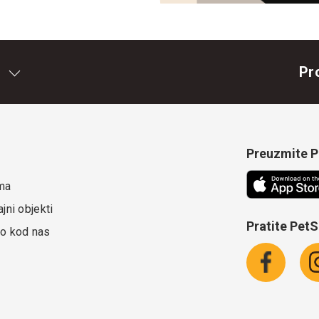
Pr
Preuzmite Pe
ma
jni objekti
Pratite Pet
o kod nas