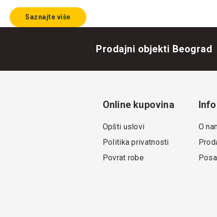
Saznajte više
Prodajni objekti Beograd
Online kupovina
Info
Opšti uslovi
O na
Politika privatnosti
Proda
Povrat robe
Posa