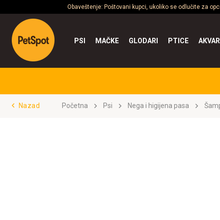
Obaveštenje: Poštovani kupci, ukoliko se odlučite za op
PSI
MAČKE
GLODARI
PTICE
AKVAR
Nazad
Početna
Psi
Nega i higijena pasa
Šamp