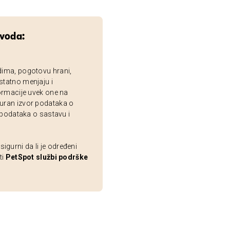
zvoda:
dima, pogotovu hrani,
statno menjaju i
ormacije uvek one na
uran izvor podataka o
 podataka o sastavu i
gurni da li je određeni
ti
PetSpot službi podrške