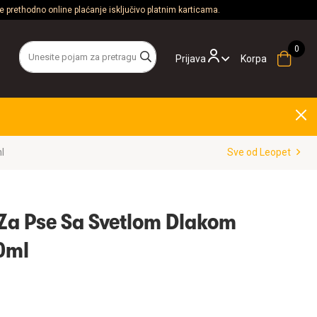
 prethodno online plaćanje isključivo platnim karticama.
Prijava
Korpa
ile 500ml
Sve od Leopet
Za Pse Sa Svetlom Dlakom
vile 500ml