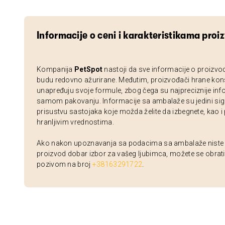
Informacije o ceni i karakteristikama proi
Kompanija
PetSpot
nastoji da sve informacije o proizvo
budu redovno ažurirane. Međutim, proizvođači hrane kon
unapređuju svoje formule, zbog čega su najpreciznije inf
samom pakovanju. Informacije sa ambalaže su jedini sig
prisustvu sastojaka koje možda želite da izbegnete, kao i
hranljivim vrednostima.
Ako nakon upoznavanja sa podacima sa ambalaže niste si
proizvod dobar izbor za vašeg ljubimca, možete se obrati
pozivom na broj
+38163291722
.