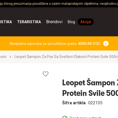
ciju ličnog preuzimanja porudžbina u našim maloprodajnim objektima, neophodno je
Brendovi
ISTIKA
TERARISTIKA
Blog
Akcija!
Besplatna isporuka za porudžbine preko
4000.00
RSD.
oni
Leopet Šampon Za Pse Sa Svetlom Dlakom Protein Sv
Lista
želja
Leopet Šampon 
Protein S
Šifra artikla
022135