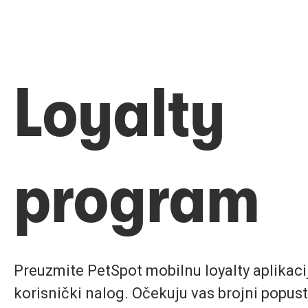
Loyalty
program
Preuzmite PetSpot mobilnu loyalty aplikaciju
korisnički nalog. Očekuju vas brojni popust