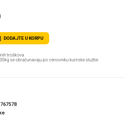
D
DODAJTE U KORPU
nih troškova.
 30kg se obračunavaju po cenovniku kurirske službe.
5767578
ake