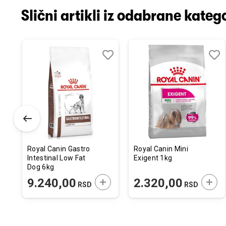
Slični artikli iz odabrane katego
odaj
poredi
Dodaj
Uporedi
Doda
Upor
u
u
istu
listu
listu
elja
želja
želja
Royal Canin Gastro
Royal Canin Mini
Intestinal Low Fat
Exigent 1kg
Dog 6kg
ODAJTE U KORPU
DODAJTE U KORPU
DODA
9.240,00
2.320,00
RSD
RSD