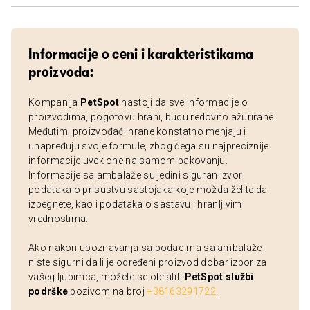
Informacije o ceni i karakteristikama
proizvoda:
Kompanija
PetSpot
nastoji da sve informacije o
proizvodima, pogotovu hrani, budu redovno ažurirane.
Međutim, proizvođači hrane konstatno menjaju i
unapređuju svoje formule, zbog čega su najpreciznije
informacije uvek one na samom pakovanju.
Informacije sa ambalaže su jedini siguran izvor
podataka o prisustvu sastojaka koje možda želite da
izbegnete, kao i podataka o sastavu i hranljivim
vrednostima.
Ako nakon upoznavanja sa podacima sa ambalaže
niste sigurni da li je određeni proizvod dobar izbor za
vašeg ljubimca, možete se obratiti
PetSpot službi
podrške
pozivom na broj
+38163291722
.