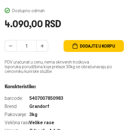
Dostupno odmah
4.090,00 RSD
DODAJTE U KORPU
PDV uračunat u cenu, nema skrivenih troškova.
Isporuka porudžbina koje prelaze 30kg se obračunavaju po
cenovniku kurirske službe.
Karakteristike:
barcode:
5407007850983
Brend:
Grandorf
Pakovanje:
3kg
Veličina rase:
Velike rase