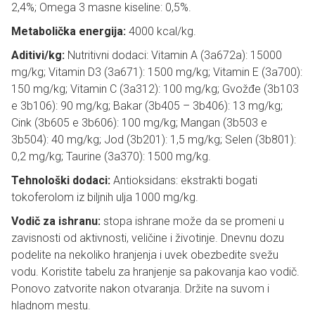
2,4%; Omega 3 masne kiseline: 0,5%.
Metabolička energija:
4000 kcal/kg.
Aditivi/kg:
Nutritivni dodaci: Vitamin A (3a672a): 15000
mg/kg; Vitamin D3 (3a671): 1500 mg/kg; Vitamin E (3a700):
150 mg/kg; Vitamin C (3a312): 100 mg/kg; Gvožđe (3b103
e 3b106): 90 mg/kg; Bakar (3b405 – 3b406): 13 mg/kg;
Cink (3b605 e 3b606): 100 mg/kg; Mangan (3b503 e
3b504): 40 mg/kg; Jod (3b201): 1,5 mg/kg; Selen (3b801):
0,2 mg/kg; Taurine (3a370): 1500 mg/kg.
Tehnološki dodaci:
Antioksidans: ekstrakti bogati
tokoferolom iz biljnih ulja 1000 mg/kg.
Vodič za ishranu:
stopa ishrane može da se promeni u
zavisnosti od aktivnosti, veličine i životinje. Dnevnu dozu
podelite na nekoliko hranjenja i uvek obezbedite svežu
vodu. Koristite tabelu za hranjenje sa pakovanja kao vodič.
Ponovo zatvorite nakon otvaranja. Držite na suvom i
hladnom mestu.