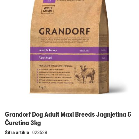
Prijavi se
Grandorf Dog Adult Maxi Breeds Jagnjetina &
Ćuretina 3kg
Šifra artikla
023528