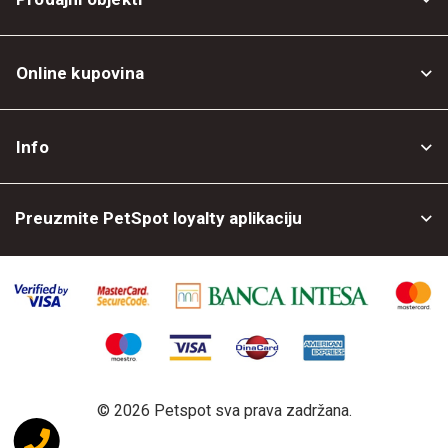
Online kupovina
Opšti uslovi
Info
Politika privatnosti
O nama
Povrat robe
Preuzmite PetSpot loyalty aplikaciju
Prodajni objekti
Posao kod nas
©
2026 Petspot sva prava zadržana.