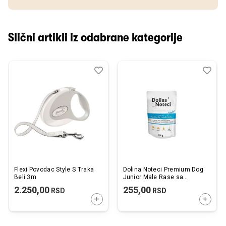
Slični artikli iz odabrane kategorije
Dodaj
Uporedi
Dod
Upo
u
u
listu
listu
želja
želj
Flexi Povodac Style S Traka
Dolina Noteci Premium Dog
Beli 3m
Junior Male Rase sa
Jagnjećim Iznutricama 100g
2.250,00
255,00
RSD
RSD
DODAJTE U KORPU
DODAJ