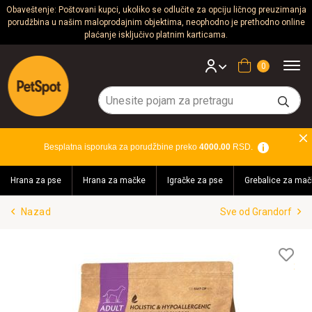
Obaveštenje: Poštovani kupci, ukoliko se odlučite za opciju ličnog preuzimanja
porudžbina u našim maloprodajnim objektima, neophodno je prethodno online
Psi
plaćanje isključivo platnim karticama.
Mačke
Korpa
Glodari
Ptice
Besplatna isporuka za porudžbine preko
4000.00
RSD.
Akvaristika
Hrana za pse
Hrana za mačke
Igračke za pse
Grebalice za mač
Teraristika
Nazad
Sve od Grandorf
Brendovi
Blog
Lis
želj
Akcija!