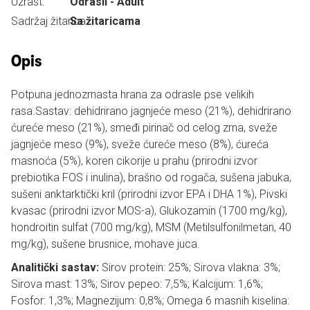
Uzrast:
Odrasli - Adult
Sadržaj žitarica:
Sa žitaricama
Opis
Potpuna jednozrnasta hrana za odrasle pse velikih
rasa.Sastav: dehidrirano jagnjeće meso (21%), dehidrirano
ćureće meso (21%), smeđi pirinač od celog zrna, sveže
jagnjeće meso (9%), sveže ćureće meso (8%), ćureća
masnoća (5%), koren cikorije u prahu (prirodni izvor
prebiotika FOS i inulina), brašno od rogača, sušena jabuka,
sušeni anktarktički kril (prirodni izvor EPA i DHA 1%), Pivski
kvasac (prirodni izvor MOS-a), Glukozamin (1700 mg/kg),
hondroitin sulfat (700 mg/kg), MSM (Metilsulfonilmetan, 40
mg/kg), sušene brusnice, mohave juca.
Analitički sastav:
Sirov protein: 25%; Sirova vlakna: 3%;
Sirova mast: 13%; Sirov pepeo: 7,5%; Kalcijum: 1,6%;
Fosfor: 1,3%; Magnezijum: 0,8%; Omega 6 masnih kiselina: