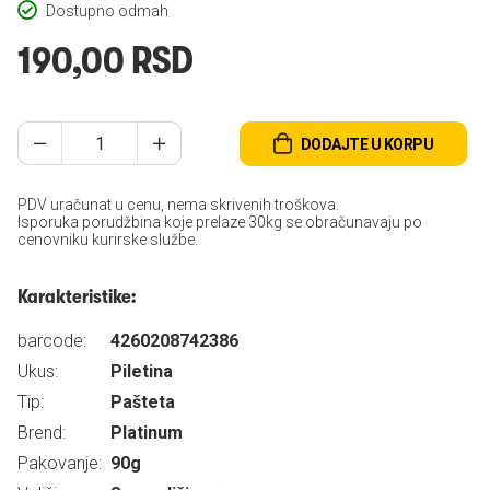
Dostupno odmah
190,00 RSD
DODAJTE U KORPU
PDV uračunat u cenu, nema skrivenih troškova.
Isporuka porudžbina koje prelaze 30kg se obračunavaju po
cenovniku kurirske službe.
Karakteristike:
barcode:
4260208742386
Ukus:
Piletina
Tip:
Pašteta
Brend:
Platinum
Pakovanje:
90g