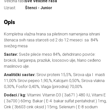
Veličina rase:
Sve veličine rasa
Uzrast:
Štenci - Junior
Opis
Kompletna vlažna hrana sa piletinom namenjena ishrani
štenaca svih rasa starosti od 2 do 12 meseci sa 84%
svežeg mesa
Sastav:
Sveže pileće meso 84%, dehidrirano povrće:
brokoli, šargarepa, praziluk, lososovo ulje, hlano ceđeno
maslinovo ulje.
Analitički sastav:
Sirovi proteini 15,5%, Sirova ulja I masti
11,00% Sirovi pepeo 1,90,%, Kalcijum 0,50%, Sirova vlakna
0,30%, Fosfor 0,40%, Vlaga (prirodna) 70,00%.
Dodaci / kg:
Vitamini: Vitamin D3 ( 3a671 ) 480 IU, Vitami E
( 3a700 ) 60mg. Bakar ( E-4 bakar sulfat pentahidrat ) 1mg,
Cink ( 3b603 cink oksid ) 15mg, Selenium ( E-8 sodium