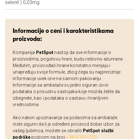
selenit ) 0,03mg.
Informacije o ceni i karakteristikama
proizvoda:
Kompanija
PetSpot
nastoji da sve informacije o
proizvodima, pogotovu hrani, budu redovno ažurirane.
Međutim, proizvođači hrane konstatno menjaju i
unapređuju svoje formule, zbog čega su najpreciznije
informacije uvek one na samom pakovanju.
Informacije sa ambalaže su jedini siguran izvor
podataka o prisustvu sastojaka koje možda želite da
izbegnete, kao i podataka o sastavu i hranljivim
vrednostima.
Ako nakon upoznavanja sa podacima sa ambalaže
niste sigurni da li je određeni proizvod dobar izbor za
vašeg ljubimca, možete se obratiti
PetSpot službi
podrške
pozivom na broj
+38163291722
.