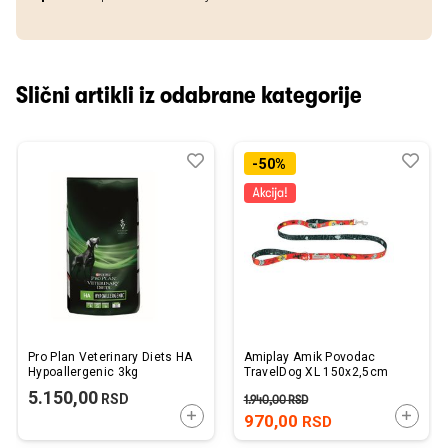
Slični artikli iz odabrane kategorije
Dodaj
Uporedi
Dod
Upo
-50%
u
u
listu
listu
želja
želj
Pro Plan Veterinary Diets HA
Amiplay Amik Povodac
Hypoallergenic 3kg
TravelDog XL 150x2,5cm
5.150,00
RSD
1.940,00
RSD
DODAJTE U KORPU
DODAJ
970,00
RSD