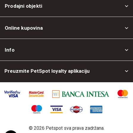
Prodajni objekti
Online kupovina
Opšti uslovi
Info
Politika privatnosti
O nama
Povrat robe
Preuzmite PetSpot loyalty aplikaciju
Prodajni objekti
Posao kod nas
©
2026 Petspot sva prava zadržana.