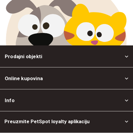
Prodajni objekti
Online kupovina
Opšti uslovi
Info
Politika privatnosti
O nama
Povrat robe
Preuzmite PetSpot loyalty aplikaciju
Prodajni objekti