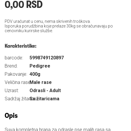
0,00 RSD
PDV uračunat u cenu, nema skrivenih troškova.
Isporuka porudžbina koje prelaze 30kg se obračunavaju po
cenovniku kurirske službe.
Karakteristike:
barcode:
5998749120897
Brend:
Pedigree
Pakovanje:
400g
Veličina rase:
Male rase
Uzrast:
Odrasli - Adult
Sadržaj žitarica:
Sa žitaricama
Opis
Suva kompletna hrana za odrasle pse malih rasa sa