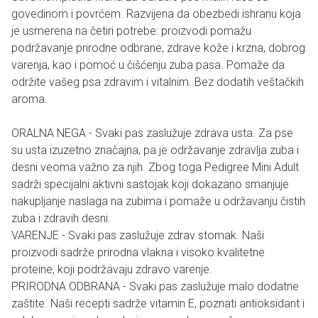
govedinom i povrćem. Razvijena da obezbedi ishranu koja
je usmerena na četiri potrebe: proizvodi pomažu
podržavanje prirodne odbrane, zdrave kože i krzna, dobrog
varenja, kao i pomoć u čišćenju zuba pasa. Pomaže da
održite vašeg psa zdravim i vitalnim. Bez dodatih veštačkih
aroma.
ORALNA NEGA - Svaki pas zaslužuje zdrava usta. Za pse
su usta izuzetno značajna, pa je održavanje zdravlja zuba i
desni veoma važno za njih. Zbog toga Pedigree Mini Adult
sadrži specijalni aktivni sastojak koji dokazano smanjuje
nakupljanje naslaga na zubima i pomaže u održavanju čistih
zuba i zdravih desni.
VARENJE - Svaki pas zaslužuje zdrav stomak. Naši
proizvodi sadrže prirodna vlakna i visoko kvalitetne
proteine, koji podržavaju zdravo varenje.
PRIRODNA ODBRANA - Svaki pas zaslužuje malo dodatne
zaštite. Naši recepti sadrže vitamin E, poznati antioksidant i