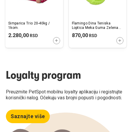
Simparica Trio 20-40kg /
Flamingo Dina Teniska
1kom.
Loptica Meka Guma Zelena
Sa Mirisom Mente 11cm
2.280,00
870,00
RSD
RSD
DODAJTE U KORPU
DODAJ
Loyalty program
Preuzmite PetSpot mobilnu loyalty aplikaciju i registrujte
korisnički nalog. Očekuju vas brojni popusti i pogodnosti.
Saznajte više