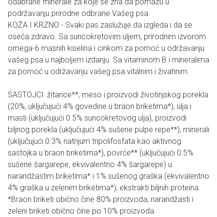
odabrane minerale za koje se zna da pomažu u
podržavanju prirodne odbrane Vašeg psa.
KOŽA I KRZNO - Svaki pas zaslužuje da izgleda i da se
oseća zdravo. Sa suncokretovim uljem, prirodnim izvorom
omega-6 masnih kiselina i cinkom za pomoć u održavanju
vašeg psa u najboljem izdanju. Sa vitaminom B i mineralima
za pomoć u održavanju vašeg psa vitalnim i živahnim.
SASTOJCI: žitarice**, meso i proizvodi životinjskog porekla
(20%, uključujući 4% govedine u braon briketima*), ulja i
masti (uključujući 0.5% suncokretovog ulja), proizvodi
biljnog porekla (uključujući 4% sušene pulpe repe**), minerali
(uključujući 0.3% natrijum tripolifosfata kao aktivnog
sastojka u braon briketima*), povrće** (uključujući 0.5%
sušene šargarepe, ekvivalentno 4% šargarepe) u
narandžastim briketima* i 1% sušenog graška (ekvivalentno
4% graška u zelenim briketima*), ekstrakti biljnih proteina.
*Braon briketi obično čine 80% proizvoda, narandžasti i
zeleni briketi obično čine po 10% proizvoda.