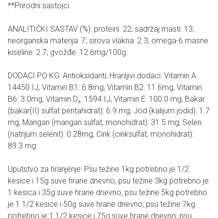
**Prirodni sastojci.
ANALITIČKI SASTAV (%): proteini: 22; sadržaj masti: 13;
neorganska materija: 7; sirova vlakna: 2.3; omega-6 masne
kiseline: 2.7; gvožđe: 12.6mg/100g.
DODACI PO KG: Antioksidanti; Hranljivi dodaci: Vitamin A:
14450 IJ, Vitamin B1: 6.8mg; Vitamin B2: 11.6mg, Vitamin
B6: 3.0mg, Vitamin D₃: 1594 IJ, Vitamin E: 100.0 mg, Bakar
(bakar(II) sulfat pentahidrat): 6.9 mg, Jod (kalijum jodid): 1.7
mg, Mangan (mangan sulfat, monohidrat): 31.5 mg, Selen
(natrijum selenit): 0.28mg, Cink (cinksulfat, monohidrat):
89.3 mg.
Uputstvo za hranjenje: Psu težine 1kg potrebno je 1/2
kesice i 15g suve hrane dnevno, psu težine 3kg potrebno je
1 kesica i 35g suve hrane dnevno, psu težine 5kg potrebno
je 1 1/2 kesice i 50g suve hrane dnevno, psu težine 7kg
potrebno je 1 1/2 kesice i 75g suve hrane dnevno, psu