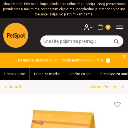
Obaveštenje: Poštovani kupci, ukoliko se odlučite za opciju ličnog preuzimanja
porudžbina u našim maloprodajnim objektima, neophodno je prethodno online
Psi
plaćanje isključivo platnim karticama.
Mačke
Korpa
Glodari
Ptice
Besplatna isporuka za porudžbine preko
4000.00
RSD.
Akvaristika
Hrana za pse
Hrana za mačke
Igračke za pse
Grebalice za mač
Teraristika
Nazad
Sve od Pedigree
Brendovi
Blog
Lis
želj
Akcija!