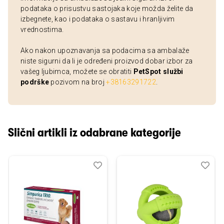
podataka o prisustvu sastojaka koje možda želite da
izbegnete, kao i podataka o sastavu i hranljivim
vrednostima.
Ako nakon upoznavanja sa podacima sa ambalaže
niste sigurni da li je određeni proizvod dobar izbor za
vašeg ljubimca, možete se obratiti
PetSpot službi
podrške
pozivom na broj
+38163291722
.
Slični artikli iz odabrane kategorije
Dodaj
Uporedi
Dod
Upo
u
u
listu
listu
želja
želj