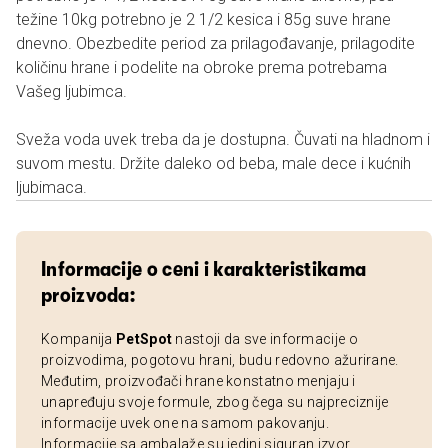
težine 10kg potrebno je 2 1/2 kesica i 85g suve hrane
dnevno. Obezbedite period za prilagođavanje, prilagodite
količinu hrane i podelite na obroke prema potrebama
Vašeg ljubimca.
Sveža voda uvek treba da je dostupna. Čuvati na hladnom i
suvom mestu. Držite daleko od beba, male dece i kućnih
ljubimaca.
Informacije o ceni i karakteristikama
proizvoda:
Kompanija
PetSpot
nastoji da sve informacije o
proizvodima, pogotovu hrani, budu redovno ažurirane.
Međutim, proizvođači hrane konstatno menjaju i
unapređuju svoje formule, zbog čega su najpreciznije
informacije uvek one na samom pakovanju.
Informacije sa ambalaže su jedini siguran izvor