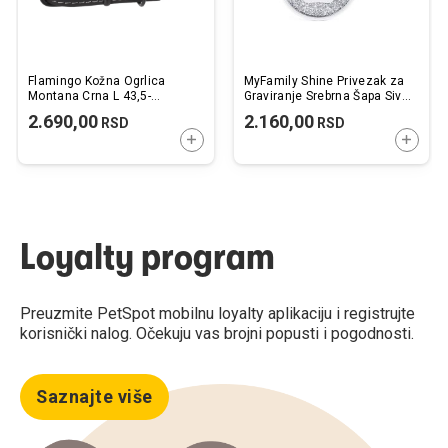
Flamingo Kožna Ogrlica
MyFamily Shine Privezak za
Montana Crna L 43,5-
Graviranje Srebrna Šapa Sive
53,5cmx 25mm
Šljokice XL
2.690,00
2.160,00
RSD
RSD
DODAJTE U KORPU
DODAJ
Loyalty program
Preuzmite PetSpot mobilnu loyalty aplikaciju i registrujte
korisnički nalog. Očekuju vas brojni popusti i pogodnosti.
Saznajte više