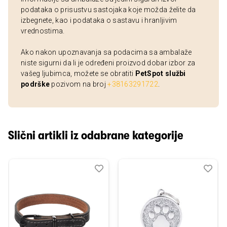
podataka o prisustvu sastojaka koje možda želite da
izbegnete, kao i podataka o sastavu i hranljivim
vrednostima.
Ako nakon upoznavanja sa podacima sa ambalaže
niste sigurni da li je određeni proizvod dobar izbor za
vašeg ljubimca, možete se obratiti
PetSpot službi
podrške
pozivom na broj
+38163291722
.
Slični artikli iz odabrane kategorije
Dodaj
Uporedi
Dod
Upo
u
u
listu
listu
želja
želj