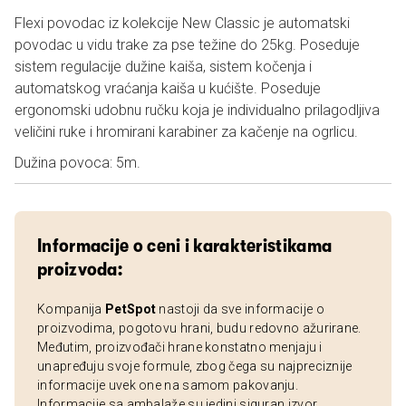
Flexi povodac iz kolekcije New Classic je automatski
povodac u vidu trake za pse težine do 25kg. Poseduje
sistem regulacije dužine kaiša, sistem kočenja i
automatskog vraćanja kaiša u kućište. Poseduje
ergonomski udobnu ručku koja je individualno prilagodljiva
veličini ruke i hromirani karabiner za kačenje na ogrlicu.
Dužina povoca: 5m.
Informacije o ceni i karakteristikama
proizvoda:
Kompanija
PetSpot
nastoji da sve informacije o
proizvodima, pogotovu hrani, budu redovno ažurirane.
Međutim, proizvođači hrane konstatno menjaju i
unapređuju svoje formule, zbog čega su najpreciznije
informacije uvek one na samom pakovanju.
Informacije sa ambalaže su jedini siguran izvor