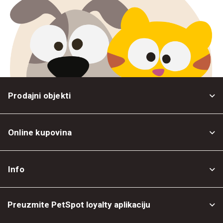
Prodajni objekti
Online kupovina
Opšti uslovi
Info
Politika privatnosti
O nama
Povrat robe
Preuzmite PetSpot loyalty aplikaciju
Prodajni objekti