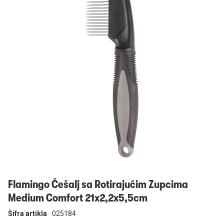
Prijavi se
Flamingo Češalj sa Rotirajućim Zupcima
Medium Comfort 21x2,2x5,5cm
Šifra artikla
025184