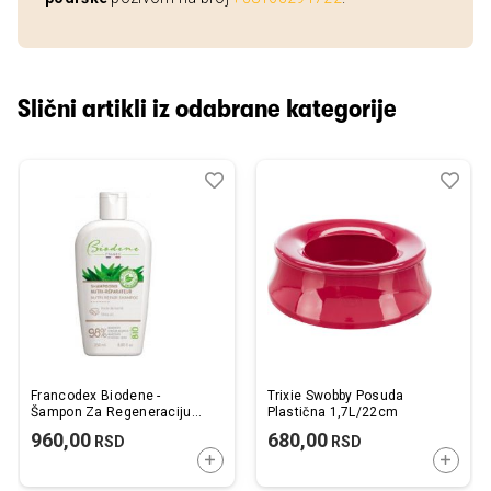
Slični artikli iz odabrane kategorije
Dodaj
Uporedi
Dod
Upo
u
u
listu
listu
želja
želj
Francodex Biodene -
Trixie Swobby Posuda
Šampon Za Regeneraciju
Plastična 1,7L/22cm
Kože 250ml
960,00
680,00
RSD
RSD
DODAJTE U KORPU
DODAJ