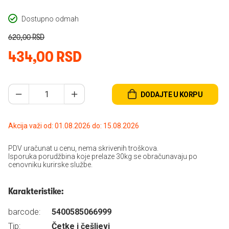
Dostupno odmah
620,00 RSD
434,00 RSD
DODAJTE U KORPU
Akcija važi od: 01.08.2026 do: 15.08.2026
PDV uračunat u cenu, nema skrivenih troškova.
Isporuka porudžbina koje prelaze 30kg se obračunavaju po
cenovniku kurirske službe.
Karakteristike:
barcode:
5400585066999
Tip:
Četke i češljevi