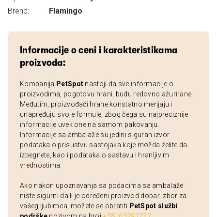
Brend:
Flamingo
Informacije o ceni i karakteristikama
proizvoda:
Kompanija
PetSpot
nastoji da sve informacije o
proizvodima, pogotovu hrani, budu redovno ažurirane.
Međutim, proizvođači hrane konstatno menjaju i
unapređuju svoje formule, zbog čega su najpreciznije
informacije uvek one na samom pakovanju.
Informacije sa ambalaže su jedini siguran izvor
podataka o prisustvu sastojaka koje možda želite da
izbegnete, kao i podataka o sastavu i hranljivim
vrednostima.
Ako nakon upoznavanja sa podacima sa ambalaže
niste sigurni da li je određeni proizvod dobar izbor za
vašeg ljubimca, možete se obratiti
PetSpot službi
podrške
pozivom na broj
+38163291722
.