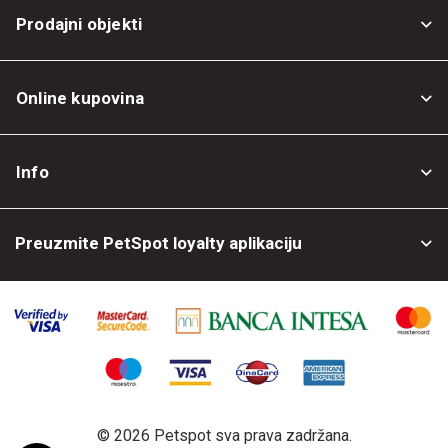
Prodajni objekti
Online kupovina
Opšti uslovi
Info
Politika privatnosti
O nama
Povrat robe
Preuzmite PetSpot loyalty aplikaciju
Prodajni objekti
Posao kod nas
©
2026 Petspot sva prava zadržana.