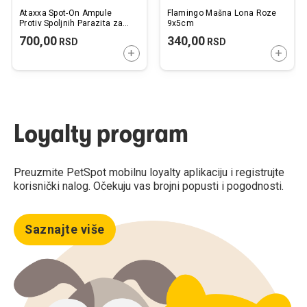
Ataxxa Spot-On Ampule
Flamingo Mašna Lona Roze
Protiv Spoljnih Parazita za
9x5cm
Pse 10-25kg 2,5ml / 1kom.
700,00
340,00
RSD
RSD
DODAJTE U KORPU
DODAJ
Loyalty program
Preuzmite PetSpot mobilnu loyalty aplikaciju i registrujte
korisnički nalog. Očekuju vas brojni popusti i pogodnosti.
Saznajte više