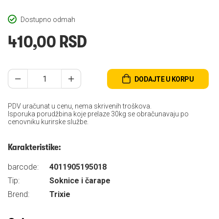
Dostupno odmah
410,00 RSD
DODAJTE U KORPU
PDV uračunat u cenu, nema skrivenih troškova.
Isporuka porudžbina koje prelaze 30kg se obračunavaju po
cenovniku kurirske službe.
Karakteristike:
barcode:
4011905195018
Tip:
Soknice i čarape
Brend:
Trixie