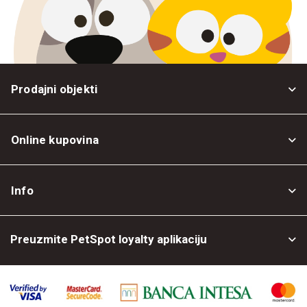
Prodajni objekti
Online kupovina
Opšti uslovi
Info
Politika privatnosti
O nama
Povrat robe
Preuzmite PetSpot loyalty aplikaciju
Prodajni objekti
Posao kod nas