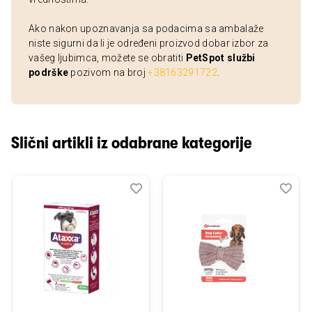
Ako nakon upoznavanja sa podacima sa ambalaže
niste sigurni da li je određeni proizvod dobar izbor za
vašeg ljubimca, možete se obratiti
PetSpot službi
podrške
pozivom na broj
+38163291722
.
Slični artikli iz odabrane kategorije
Dodaj
Uporedi
Dod
Upo
u
u
listu
listu
želja
želj