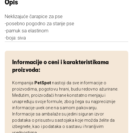
Opis
Neklizajuće čarapice za pse
-posebno pogodno za starije pse
-pamuk sa elastinom
-boja: siva
Informacije o ceni i karakteristikama
proizvoda:
Kompanija
PetSpot
nastoji da sve informacije o
proizvodima, pogotovu hrani, budu redovno ažurirane.
Međutim, proizvođači hrane konstatno menjaju i
unapređuju svoje formule, zbog čega su najpreciznije
informacije uvek one na samom pakovanju.
Informacije sa ambalaže su jedini siguran izvor
podataka o prisustvu sastojaka koje možda želite da
izbegnete, kao i podataka o sastavu i hranljivim
vrednostima.