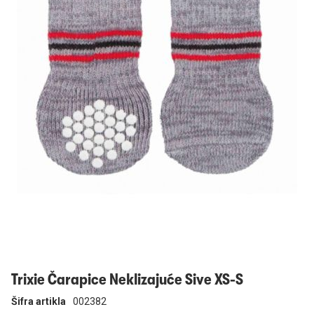
Prijavi se
Trixie Čarapice Neklizajuće Sive XS-S
Šifra artikla
002382