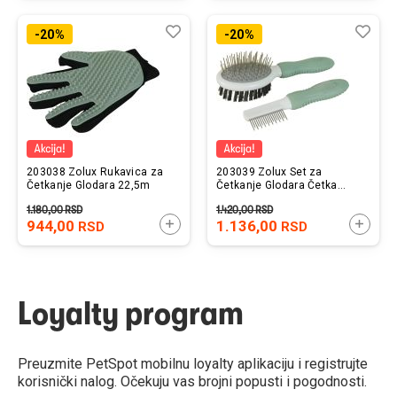
Lista
Uporedi
List
Upo
-20%
-20%
želja
želj
203038 Zolux Rukavica za
203039 Zolux Set za
Četkanje Glodara 22,5m
Četkanje Glodara Četka
16,8cm i Češalj 14,5cm
1.180,00
RSD
1.420,00
RSD
944,00
DODAJTE U KORPU
1.136,00
DODAJ
RSD
RSD
Loyalty program
Preuzmite PetSpot mobilnu loyalty aplikaciju i registrujte
korisnički nalog. Očekuju vas brojni popusti i pogodnosti.