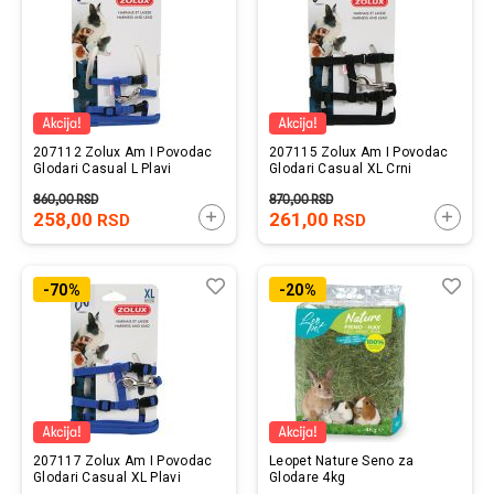
207112 Zolux Am I Povodac
207115 Zolux Am I Povodac
Glodari Casual L Plavi
Glodari Casual XL Crni
860,00
RSD
870,00
RSD
258,00
DODAJTE U KORPU
261,00
DODAJ
RSD
RSD
Lista
Uporedi
List
Upo
-70%
-20%
želja
želj
207117 Zolux Am I Povodac
Leopet Nature Seno za
Glodari Casual XL Plavi
Glodare 4kg