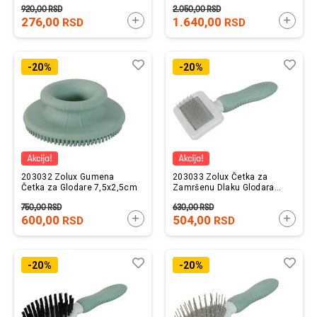
920,00
RSD
2.050,00
RSD
276,00
DODAJTE U KORPU
1.640,00
DODAJ
RSD
RSD
Lista
Uporedi
List
Upo
-20%
-20%
želja
želj
203032 Zolux Gumena
203033 Zolux Četka za
Četka za Glodare 7,5x2,5cm
Zamršenu Dlaku Glodara
13,7x6x3cm
750,00
RSD
630,00
RSD
600,00
DODAJTE U KORPU
504,00
DODAJ
RSD
RSD
Lista
Uporedi
List
Upo
-20%
-20%
želja
želj