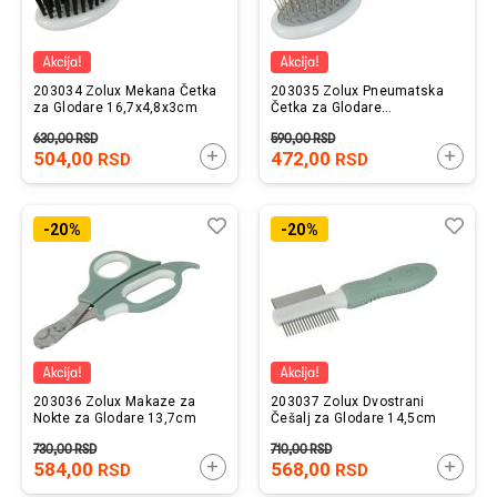
203034 Zolux Mekana Četka
203035 Zolux Pneumatska
za Glodare 16,7x4,8x3cm
Četka za Glodare
16,7x4,8x3cm
630,00
RSD
590,00
RSD
504,00
DODAJTE U KORPU
472,00
DODAJ
RSD
RSD
Lista
Uporedi
List
Upo
-20%
-20%
želja
želj
203036 Zolux Makaze za
203037 Zolux Dvostrani
Nokte za Glodare 13,7cm
Češalj za Glodare 14,5cm
730,00
RSD
710,00
RSD
584,00
DODAJTE U KORPU
568,00
DODAJ
RSD
RSD