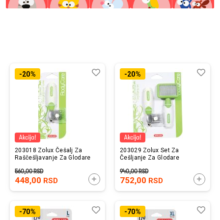
Prijavi se
Lista
Uporedi
List
Upo
-20%
-20%
želja
želj
203018 Zolux Češalj Za
203029 Zolux Set Za
Raščešljavanje Za Glodare
Češljanje Za Glodare
560,00
RSD
940,00
RSD
448,00
DODAJTE U KORPU
752,00
DODAJ
RSD
RSD
Lista
Uporedi
List
Upo
-70%
-70%
želja
želj