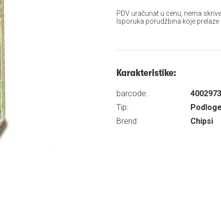
PDV uračunat u cenu, nema skrive
Isporuka porudžbina koje prelaze
Karakteristike:
barcode:
400297
Tip:
Podlog
Brend:
Chipsi