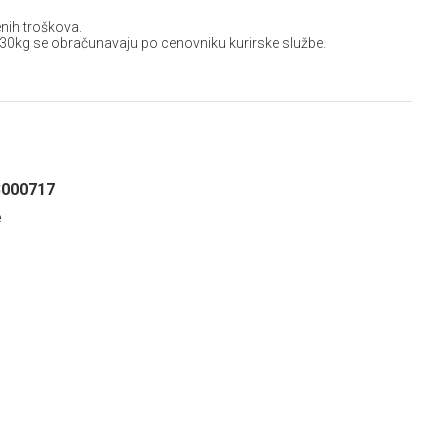
nih troškova.
 30kg se obračunavaju po cenovniku kurirske službe.
3000717
e