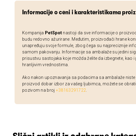
Informacije o ceni i karakteristikama proi
Kompanija
PetSpot
nastoji da sve informacije o proizvo
budu redovno ažurirane. Međutim, proizvođači hrane kon
unapređuju svoje formule, zbog čega su najpreciznije inf
samom pakovanju. Informacije sa ambalaže su jedini sig
prisustvu sastojaka koje možda želite da izbegnete, kao i
hranljivim vrednostima.
Ako nakon upoznavanja sa podacima sa ambalaže niste si
proizvod dobar izbor za vašeg ljubimca, možete se obrati
pozivom na broj
+38163291722
.