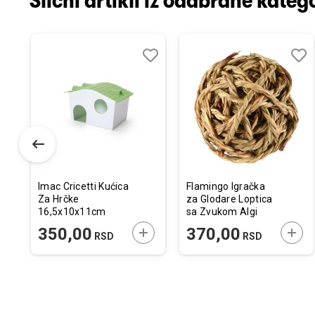
Slični artikli iz odabrane katego
odaj
poredi
Dodaj
Uporedi
Doda
Upor
u
u
istu
listu
listu
elja
želja
želja
Imac Cricetti Kućica
Flamingo Igračka
Za Hrčke
za Glodare Loptica
16,5x10x11cm
sa Zvukom Algi
R7cm
ODAJTE U KORPU
DODAJTE U KORPU
DODA
350,00
370,00
RSD
RSD