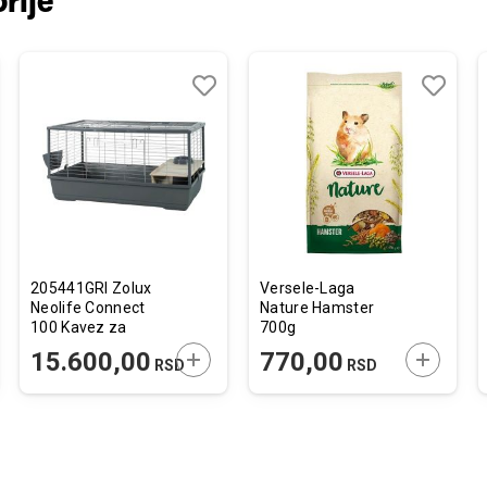
rije
j
edi
Dodaj
Uporedi
Dodaj
Uporedi
u
u
listu
listu
želja
želja
205441GRI Zolux
Versele-Laga
Neolife Connect
Nature Hamster
100 Kavez za
700g
Zečeve i Morsko
JTE U KORPU
DODAJTE U KORPU
DODAJTE
15.600,00
770,00
RSD
RSD
Prase Sivi
101,5x54x51cm