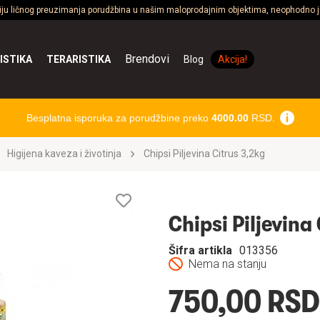
ciju ličnog preuzimanja porudžbina u našim maloprodajnim objektima, neophodno je
Brendovi
ISTIKA
TERARISTIKA
Blog
Akcija!
Besplatna isporuka za porudžbine preko
4000.00
RSD.
Higijena kaveza i životinja
Chipsi Piljevina Citrus 3,2kg
Lista
želja
Chipsi Piljevina
Šifra artikla
013356
Nema na stanju
750,00 RSD