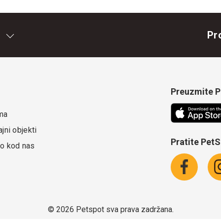
Pr
Preuzmite Pe
ma
jni objekti
Pratite Pet
o kod nas
©
2026 Petspot sva prava zadržana.