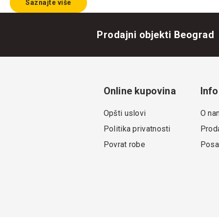
Saznajte više
Prodajni objekti Beograd
Online kupovina
Info
Opšti uslovi
O na
Politika privatnosti
Proda
Povrat robe
Posa