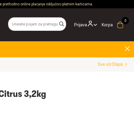
 prethodno online plaćanje isključivo platnim karticama.
Prijava
Korpa
Sve od Chipsi
 Citrus 3,2kg