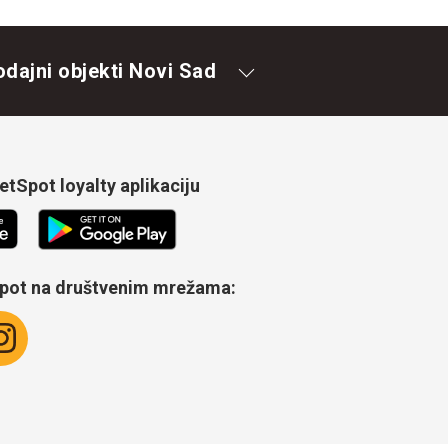
odajni objekti Novi Sad
tSpot loyalty aplikaciju
Spot na društvenim mrežama: