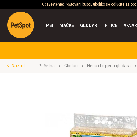
Obaveštenje: Poštovani kupci, ukoliko se odlučite za op
PSI
MAČKE
GLODARI
PTICE
AKVAR
Nazad
Početna
Glodari
Nega i higijena glodara