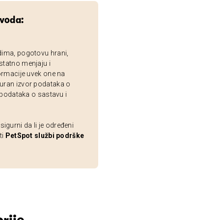
zvoda:
dima, pogotovu hrani,
statno menjaju i
ormacije uvek one na
uran izvor podataka o
 podataka o sastavu i
gurni da li je određeni
ti
PetSpot službi podrške