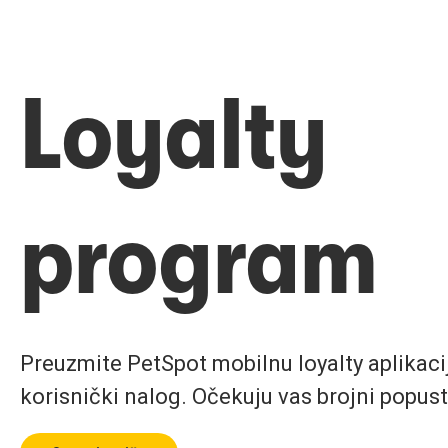
Loyalty
program
Preuzmite PetSpot mobilnu loyalty aplikaciju
korisnički nalog. Očekuju vas brojni popust