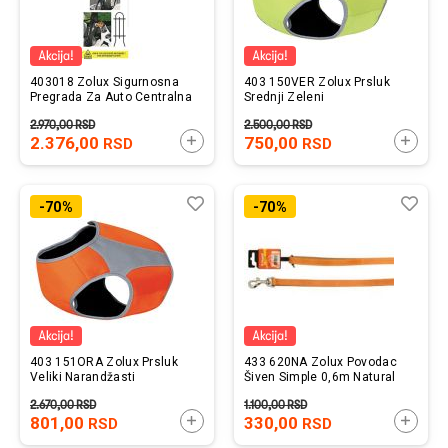
403018 Zolux Sigurnosna
403 150VER Zolux Prsluk
Pregrada Za Auto Centralna
Srednji Zeleni
2.970,00
RSD
2.500,00
RSD
2.376,00
DODAJTE U KORPU
750,00
DODAJ
RSD
RSD
Lista
Uporedi
List
Upo
-70%
-70%
želja
želj
403 151ORA Zolux Prsluk
433 620NA Zolux Povodac
Veliki Narandžasti
Šiven Simple 0,6m Natural
2.670,00
RSD
1.100,00
RSD
801,00
DODAJTE U KORPU
330,00
DODAJ
RSD
RSD