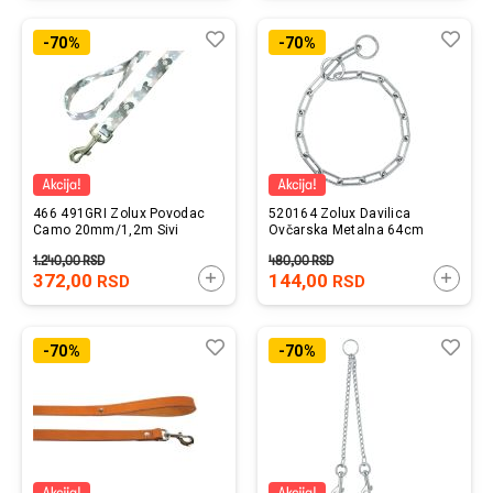
Lista
Uporedi
List
Upo
-70%
-70%
želja
želj
466 491GRI Zolux Povodac
520164 Zolux Davilica
Camo 20mm/1,2m Sivi
Ovčarska Metalna 64cm
1.240,00
RSD
480,00
RSD
372,00
DODAJTE U KORPU
144,00
DODAJ
RSD
RSD
Lista
Uporedi
List
Upo
-70%
-70%
želja
želj