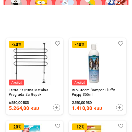
Prijavi se
Lista
Uporedi
List
Upo
-20%
-40%
želja
želj
Trixie Zaštitna Metalna
Bio-Groom Šampon Fluffy
Pregrada Za Gepek
Puppy 355ml
6.580,00
RSD
2.350,00
RSD
5.264,00
DODAJTE U KORPU
1.410,00
DODAJ
RSD
RSD
Lista
Uporedi
List
Upo
-20%
-12%
želja
želj