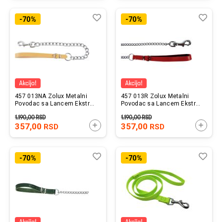
Lista
Uporedi
List
Upo
-70%
-70%
želja
želj
457 013NA Zolux Metalni
457 013R Zolux Metalni
Povodac sa Lancem Ekstra
Povodac sa Lancem Ekstra
Jak 60cm Natural
Jak 60cm Crveni
1.190,00
RSD
1.190,00
RSD
357,00
DODAJTE U KORPU
357,00
DODAJ
RSD
RSD
Lista
Uporedi
List
Upo
-70%
-70%
želja
želj