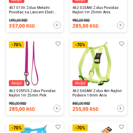
457 013V Zolux Metalni
462 025ANI Zolux Povodac
Povodac sa Lancem Ekstra
Najlon 1m 25mm Anis
Jak 60cm Zeleni
1.190,00
RSD
950,00
RSD
357,00
DODAJTE U KORPU
285,00
DODAJ
RSD
RSD
Lista
Uporedi
List
Upo
-70%
-70%
želja
želj
462 025FUS Zolux Povodac
462 060ANI Zolux Am Najlon
Najlon 1m 25mm Pink
Podesiv 10mm Anis
950,00
RSD
850,00
RSD
285,00
DODAJTE U KORPU
255,00
DODAJ
RSD
RSD
Lista
Uporedi
List
Upo
-70%
-70%
želja
želj