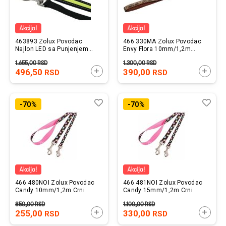
463893 Zolux Povodac
466 330MA Zolux Povodac
Najlon LED sa Punjenjem
Envy Flora 10mm/1,2m
1,2m
Braon
1.655,00
RSD
1.300,00
RSD
496,50
DODAJTE U KORPU
390,00
DODAJ
RSD
RSD
Lista
Uporedi
List
Upo
-70%
-70%
želja
želj
466 480NOI Zolux Povodac
466 481NOI Zolux Povodac
Candy 10mm/1,2m Crni
Candy 15mm/1,2m Crni
850,00
RSD
1.100,00
RSD
255,00
DODAJTE U KORPU
330,00
DODAJ
RSD
RSD