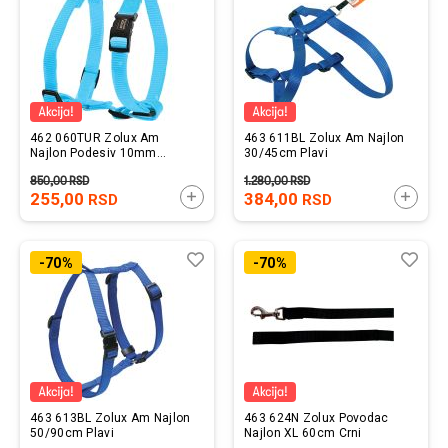
462 060TUR Zolux Am
463 611BL Zolux Am Najlon
Najlon Podesiv 10mm
30/45cm Plavi
Tirkizni
850,00
RSD
1.280,00
RSD
255,00
DODAJTE U KORPU
384,00
DODAJ
RSD
RSD
Lista
Uporedi
List
Upo
-70%
-70%
želja
želj
463 613BL Zolux Am Najlon
463 624N Zolux Povodac
50/90cm Plavi
Najlon XL 60cm Crni