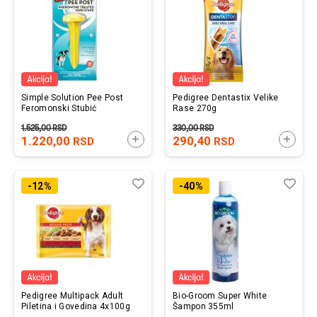
Simple Solution Pee Post
Pedigree Dentastix Velike
Feromonski Stubić
Rase 270g
1.525,00
RSD
330,00
RSD
1.220,00
DODAJTE U KORPU
290,40
DODAJ
RSD
RSD
Lista
Uporedi
List
Upo
-12%
-40%
želja
želj
Pedigree Multipack Adult
Bio-Groom Super White
Piletina i Govedina 4x100g
Šampon 355ml