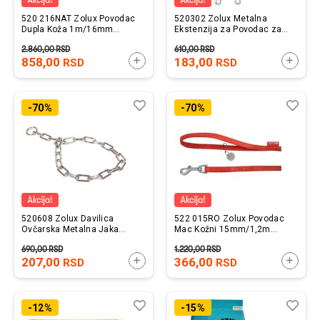
520 216NAT Zolux Povodac
520302 Zolux Metalna
Dupla Koža 1m/16mm
Ekstenzija za Povodac za
Natural
Dva Psa Mali
2.860,00
RSD
610,00
RSD
858,00
DODAJTE U KORPU
183,00
DODAJ
RSD
RSD
Lista
Uporedi
List
Upo
-70%
-70%
želja
želj
520608 Zolux Davilica
522 015RO Zolux Povodac
Ovčarska Metalna Jaka
Mac Kožni 15mm/1,2m
70cm
Crveni
690,00
RSD
1.220,00
RSD
207,00
DODAJTE U KORPU
366,00
DODAJ
RSD
RSD
Lista
Uporedi
List
Upo
-12%
-15%
želja
želj