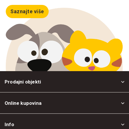
Saznajte više
Prodajni objekti
Online kupovina
Opšti uslovi
Info
Politika privatnosti