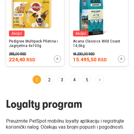
Pedigree Multipack Piletina i
Acana Classics Wild Coast
Jagnjetina 4x100g
14,5kg
255,00
RSD
18.230,00
RSD
224,40
DODAJTE U KORPU
15.495,50
DODAJ
RSD
RSD
Page
You're currently reading page
Page
Page
Page
Page
Page
Sledeće
1
2
3
4
5
Loyalty program
Preuzmite PetSpot mobilnu loyalty aplikaciju i registrujte
korisnički nalog. Očekuju vas brojni popusti i pogodnosti.