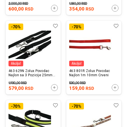
2.000,00
RSD
1.180,00
RSD
600,00
DODAJTE U KORPU
354,00
DODAJ
RSD
RSD
Lista
Uporedi
List
Upo
-70%
-70%
želja
želj
463 629N Zolux Povodac
463 801R Zolux Povodac
Najlon sa 3 Pozicije 25mm
Najlon 1m 10mm Crveni
Crni
1.930,00
RSD
530,00
RSD
579,00
DODAJTE U KORPU
159,00
DODAJ
RSD
RSD
Lista
Uporedi
List
Upo
-70%
-70%
želja
želj