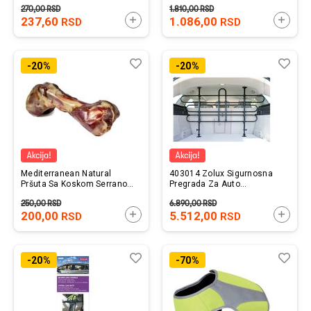
270,00
RSD
1.810,00
RSD
237,60
DODAJTE U KORPU
1.086,00
DODAJ
RSD
RSD
Lista
Uporedi
List
Upo
-20%
-20%
želja
želj
Mediterranean Natural
403014 Zolux Sigurnosna
Pršuta Sa Koskom Serrano
Pregrada Za Auto
370g
Univerzalna
250,00
RSD
6.890,00
RSD
200,00
DODAJTE U KORPU
5.512,00
DODAJ
RSD
RSD
Lista
Uporedi
List
Upo
-20%
-70%
želja
želj