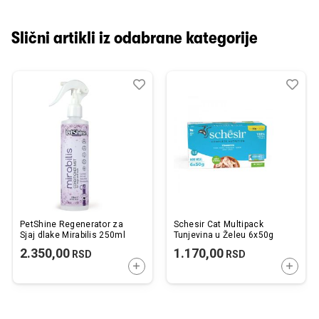
Slični artikli iz odabrane kategorije
Dodaj
Uporedi
Dod
Upo
u
u
listu
listu
želja
želj
PetShine Regenerator za
Schesir Cat Multipack
Sjaj dlake Mirabilis 250ml
Tunjevina u Želeu 6x50g
2.350,00
1.170,00
RSD
RSD
DODAJTE U KORPU
DODAJ