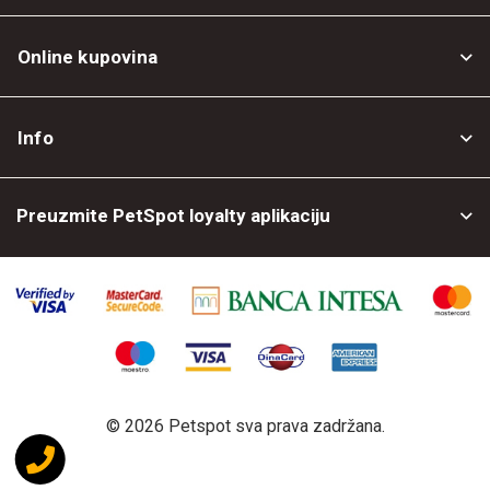
Online kupovina
Opšti uslovi
Info
Politika privatnosti
O nama
Povrat robe
Preuzmite PetSpot loyalty aplikaciju
Prodajni objekti
Posao kod nas
©
2026 Petspot sva prava zadržana.