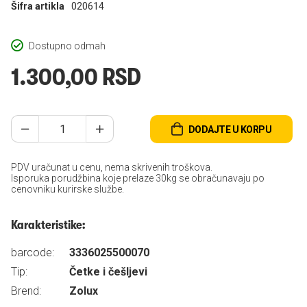
Šifra artikla
020614
Dostupno odmah
1.300,00 RSD
DODAJTE U KORPU
PDV uračunat u cenu, nema skrivenih troškova.
Isporuka porudžbina koje prelaze 30kg se obračunavaju po
cenovniku kurirske službe.
Karakteristike:
barcode:
3336025500070
Tip:
Četke i češljevi
Brend:
Zolux