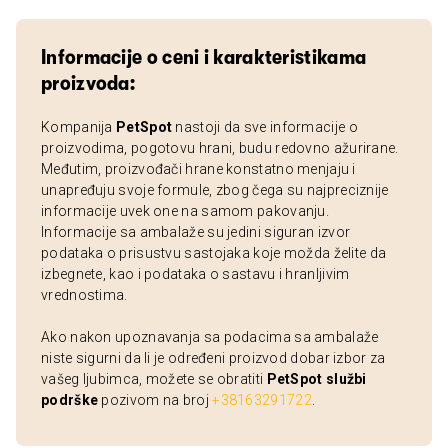
Informacije o ceni i karakteristikama
proizvoda:
Kompanija
PetSpot
nastoji da sve informacije o
proizvodima, pogotovu hrani, budu redovno ažurirane.
Međutim, proizvođači hrane konstatno menjaju i
unapređuju svoje formule, zbog čega su najpreciznije
informacije uvek one na samom pakovanju.
Informacije sa ambalaže su jedini siguran izvor
podataka o prisustvu sastojaka koje možda želite da
izbegnete, kao i podataka o sastavu i hranljivim
vrednostima.
Ako nakon upoznavanja sa podacima sa ambalaže
niste sigurni da li je određeni proizvod dobar izbor za
vašeg ljubimca, možete se obratiti
PetSpot službi
podrške
pozivom na broj
+38163291722
.