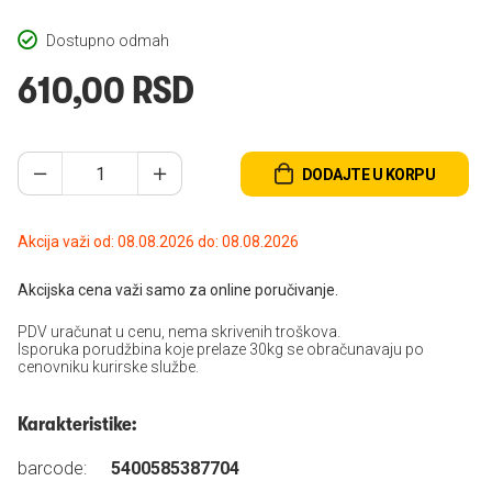
Dostupno odmah
610,00 RSD
DODAJTE U KORPU
Akcija važi od: 08.08.2026 do: 08.08.2026
Akcijska cena važi samo za online poručivanje.
PDV uračunat u cenu, nema skrivenih troškova.
Isporuka porudžbina koje prelaze 30kg se obračunavaju po
cenovniku kurirske službe.
Karakteristike:
barcode:
5400585387704