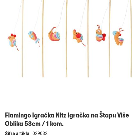
Prijavi se
Flamingo Igračka Nitz Igračka na Štapu Više
Oblika 53cm / 1 kom.
Šifra artikla
029032