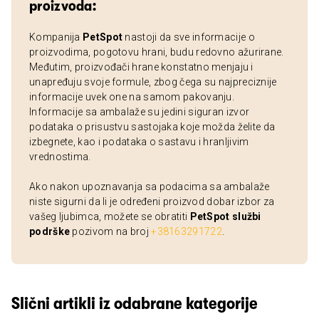
proizvoda:
Kompanija
PetSpot
nastoji da sve informacije o
proizvodima, pogotovu hrani, budu redovno ažurirane.
Međutim, proizvođači hrane konstatno menjaju i
unapređuju svoje formule, zbog čega su najpreciznije
informacije uvek one na samom pakovanju.
Informacije sa ambalaže su jedini siguran izvor
podataka o prisustvu sastojaka koje možda želite da
izbegnete, kao i podataka o sastavu i hranljivim
vrednostima.
Ako nakon upoznavanja sa podacima sa ambalaže
niste sigurni da li je određeni proizvod dobar izbor za
vašeg ljubimca, možete se obratiti
PetSpot službi
podrške
pozivom na broj
+38163291722
.
Slični artikli iz odabrane kategorije