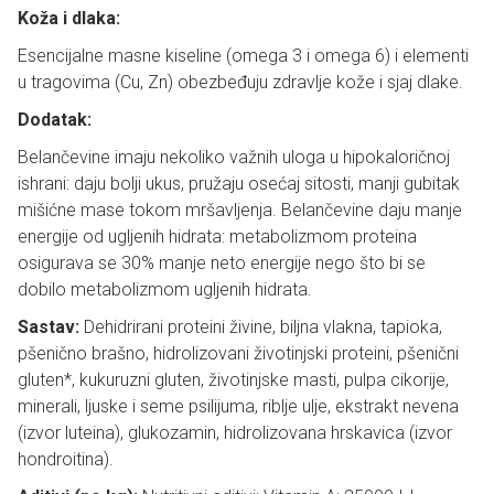
Koža i dlaka:
Esencijalne masne kiseline (omega 3 i omega 6) i elementi
u tragovima (Cu, Zn) obezbeđuju zdravlje kože i sjaj dlake.
Dodatak:
Belančevine imaju nekoliko važnih uloga u hipokaloričnoj
ishrani: daju bolji ukus, pružaju osećaj sitosti, manji gubitak
mišićne mase tokom mršavljenja. Belančevine daju manje
energije od ugljenih hidrata: metabolizmom proteina
osigurava se 30% manje neto energije nego što bi se
dobilo metabolizmom ugljenih hidrata.
Sastav:
Dehidrirani proteini živine, biljna vlakna, tapioka,
pšenično brašno, hidrolizovani životinjski proteini, pšenični
gluten*, kukuruzni gluten, životinjske masti, pulpa cikorije,
minerali, ljuske i seme psilijuma, riblje ulje, ekstrakt nevena
(izvor luteina), glukozamin, hidrolizovana hrskavica (izvor
hondroitina).