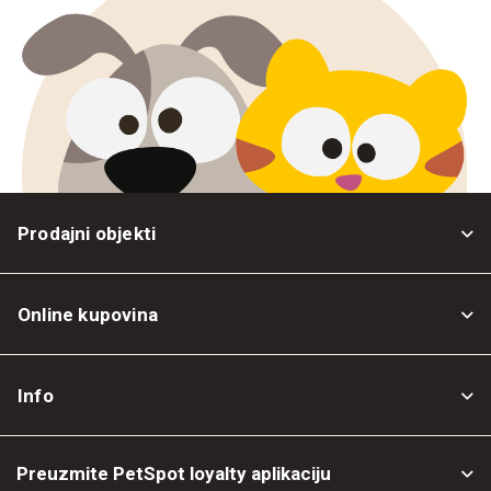
Prodajni objekti
Online kupovina
Opšti uslovi
Info
Politika privatnosti
O nama
Povrat robe
Preuzmite PetSpot loyalty aplikaciju