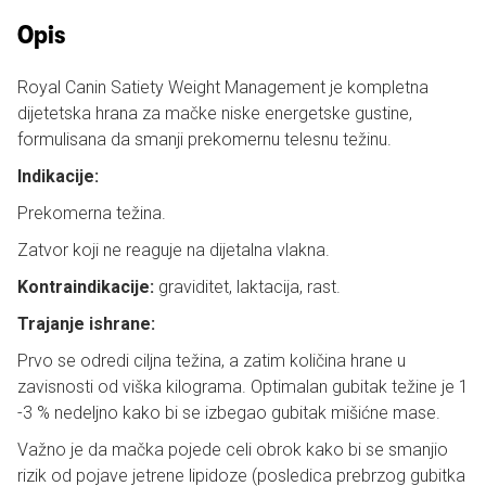
Opis
Royal Canin Satiety Weight Management je kompletna
dijetetska hrana za mačke niske energetske gustine,
formulisana da smanji prekomernu telesnu težinu.
Indikacije:
Prekomerna težina.
Zatvor koji ne reaguje na dijetalna vlakna.
Kontraindikacije:
graviditet, laktacija, rast.
Trajanje ishrane:
Prvo se odredi ciljna težina, a zatim količina hrane u
zavisnosti od viška kilograma. Optimalan gubitak težine je 1
-3 % nedeljno kako bi se izbegao gubitak mišićne mase.
Važno je da mačka pojede celi obrok kako bi se smanjio
rizik od pojave jetrene lipidoze (posledica prebrzog gubitka