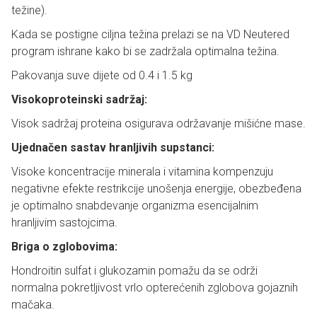
težine).
Kada se postigne ciljna težina prelazi se na VD Neutered
program ishrane kako bi se zadržala optimalna težina.
Pakovanja suve dijete od 0.4 i 1.5 kg
Visokoproteinski sadržaj:
Visok sadržaj proteina osigurava održavanje mišićne mase.
Ujednačen sastav hranljivih supstanci:
Visoke koncentracije minerala i vitamina kompenzuju
negativne efekte restrikcije unošenja energije, obezbeđena
je optimalno snabdevanje organizma esencijalnim
hranljivim sastojcima.
Briga o zglobovima:
Hondroitin sulfat i glukozamin pomažu da se održi
normalna pokretljivost vrlo opterećenih zglobova gojaznih
mačaka.