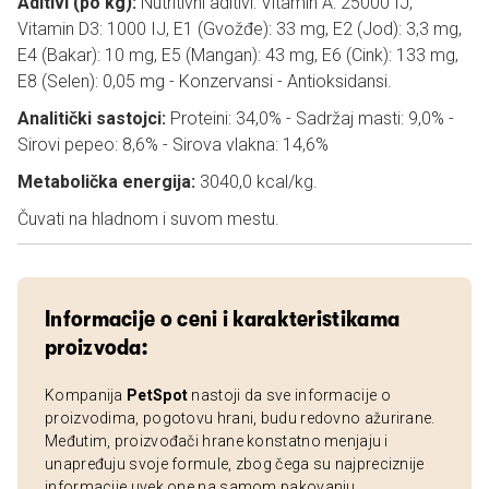
Aditivi (po kg):
Nutritivni aditivi: Vitamin A: 25000 IJ,
Vitamin D3: 1000 IJ, E1 (Gvožđe): 33 mg, E2 (Jod): 3,3 mg,
E4 (Bakar): 10 mg, E5 (Mangan): 43 mg, E6 (Cink): 133 mg,
E8 (Selen): 0,05 mg - Konzervansi - Antioksidansi.
Analitički sastojci:
Proteini: 34,0% - Sadržaj masti: 9,0% -
Sirovi pepeo: 8,6% - Sirova vlakna: 14,6%
Metabolička energija:
3040,0 kcal/kg.
Čuvati na hladnom i suvom mestu.
Informacije o ceni i karakteristikama
proizvoda:
Kompanija
PetSpot
nastoji da sve informacije o
proizvodima, pogotovu hrani, budu redovno ažurirane.
Međutim, proizvođači hrane konstatno menjaju i
unapređuju svoje formule, zbog čega su najpreciznije
informacije uvek one na samom pakovanju.