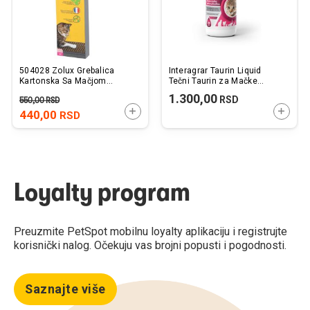
504028 Zolux Grebalica
Interagrar Taurin Liquid
Kartonska Sa Mačjom
Tečni Taurin za Mačke
Travom 11x4x45cm
100ml
1.300,00
RSD
550,00
RSD
DODAJTE U KORPU
DODAJ
440,00
RSD
Loyalty program
Preuzmite PetSpot mobilnu loyalty aplikaciju i registrujte
korisnički nalog. Očekuju vas brojni popusti i pogodnosti.
Saznajte više