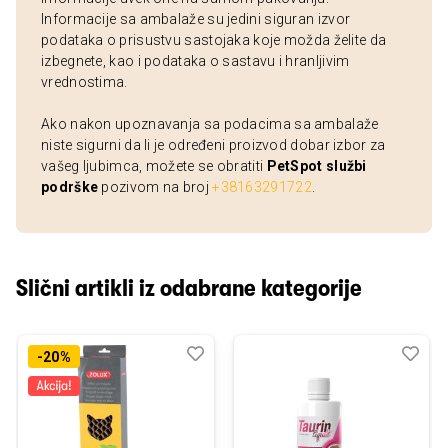
Informacije sa ambalaže su jedini siguran izvor
podataka o prisustvu sastojaka koje možda želite da
izbegnete, kao i podataka o sastavu i hranljivim
vrednostima.
Ako nakon upoznavanja sa podacima sa ambalaže
niste sigurni da li je određeni proizvod dobar izbor za
vašeg ljubimca, možete se obratiti
PetSpot službi
podrške
pozivom na broj
+38163291722
.
Slični artikli iz odabrane kategorije
Dodaj
Uporedi
Dod
Upo
-20%
u
u
listu
listu
želja
želj