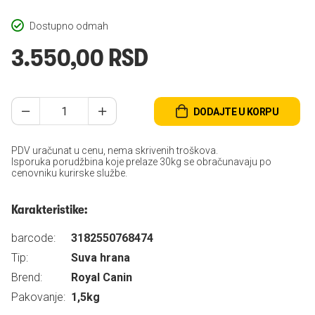
Dostupno odmah
3.550,00 RSD
DODAJTE U KORPU
PDV uračunat u cenu, nema skrivenih troškova.
Isporuka porudžbina koje prelaze 30kg se obračunavaju po
cenovniku kurirske službe.
Karakteristike:
barcode:
3182550768474
Tip:
Suva hrana
Brend:
Royal Canin
Pakovanje:
1,5kg