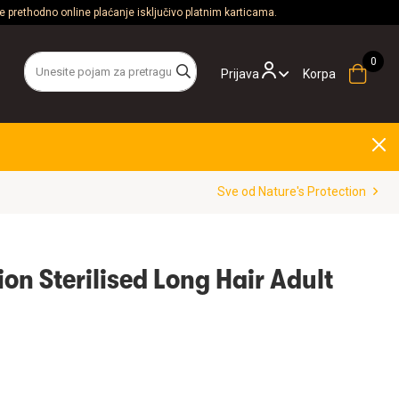
 prethodno online plaćanje isključivo platnim karticama.
Prijava
Korpa
Sve od Nature's Protection
ion Sterilised Long Hair Adult