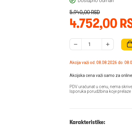
Dostupno odmah
5.940,00 RSD
4.752,00 R
Akcija važi od: 08.08
Akcijska cena važi samo za online
PDV uračunat u cenu, nema skrive
Isporuka porudžbina koje prelaze
Karakteristike: