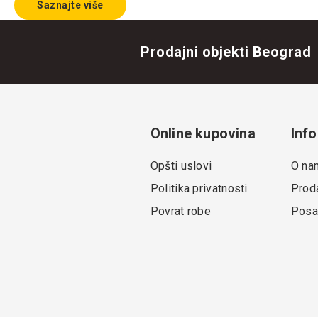
Saznajte više
Prodajni objekti Beograd
Online kupovina
Info
Opšti uslovi
O na
Politika privatnosti
Proda
Povrat robe
Posa