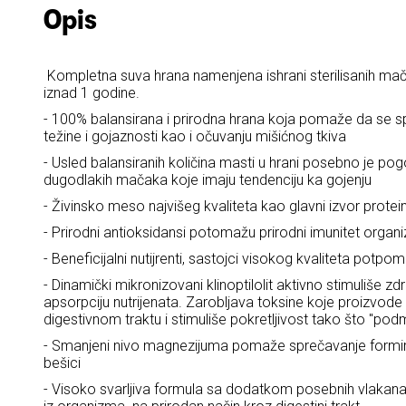
Opis
Kompletna suva hrana namenjena ishrani sterilisanih mač
iznad 1 godine.
- 100% balansirana i prirodna hrana koja pomaže da se s
težine i gojaznosti kao i očuvanju mišićnog tkiva
- Usled balansiranih količina masti u hrani posebno je pogo
dugodlakih mačaka koje imaju tendenciju ka gojenju
- Živinsko meso najvišeg kvaliteta kao glavni izvor protei
- Prirodni antioksidansi potomažu prirodni imunitet organ
- Beneficijalni nutijrenti, sastojci visokog kvaliteta pot
- Dinamički mikronizovani klinoptilolit aktivno stimuliše zdr
apsorpciju nutrijenata. Zarobljava toksine koje proizvode 
digestivnom traktu i stimuliše pokretljivost tako što "po
- Smanjeni nivo magnezijuma pomaže sprečavanje formir
bešici
- Visoko svarljiva formula sa dodatkom posebnih vlakan