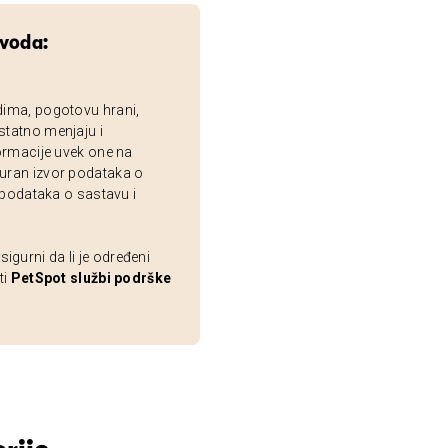
zvoda:
dima, pogotovu hrani,
statno menjaju i
ormacije uvek one na
uran izvor podataka o
 podataka o sastavu i
gurni da li je određeni
ti
PetSpot službi podrške