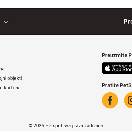
Pr
Preuzmite Pe
ma
jni objekti
Pratite Pet
o kod nas
©
2026 Petspot sva prava zadržana.