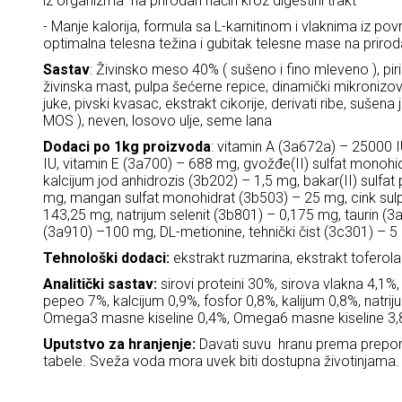
iz organizma na prirodan način kroz digestini trakt
- Manje kalorija, formula sa L-karnitinom i vlaknima iz po
optimalna telesna težina i gubitak telesne mase na prirod
Sastav
: Živinsko meso 40% ( sušeno i fino mleveno ), piri
živinska mast, pulpa šećerne repice, dinamički mikronizova
juke, pivski kvasac, ekstrakt cikorije, derivati ribe, sušena
MOS ), neven, losovo ulje, seme lana
Dodaci po 1kg proizvoda
: vitamin A (3a672a) – 25000 
IU, vitamin E (3a700) – 688 mg, gvožđe(II) sulfat monoh
kalcijum jod anhidrozis (3b202) – 1,5 mg, bakar(II) sulfat
mg, mangan sulfat monohidrat (3b503) – 25 mg, cink sul
143,25 mg, natrijum selenit (3b801) – 0,175 mg, taurin (3
(3a910) –100 mg, DL-metionine, tehnički čist (3c301) – 5 
Tehnološki dodaci:
ekstrakt ruzmarina, ekstrakt toferola
Analitički sastav:
sirovi proteini 30%, sirova vlakna 4,1%, 
pepeo 7%, kalcijum 0,9%, fosfor 0,8%, kalijum 0,8%, natr
Omega3 masne kiseline 0,4%, Omega6 masne kiseline 3
Uputstvo za hranjenje:
Davati suvu hranu prema prepo
tabele. Sveža voda mora uvek biti dostupna životinjama.