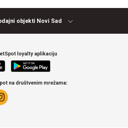
odajni objekti Novi Sad
tSpot loyalty aplikaciju
Spot na društvenim mrežama: