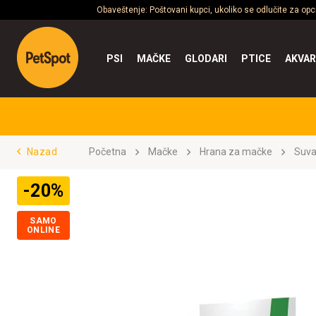
Obaveštenje: Poštovani kupci, ukoliko se odlučite za op
PSI
MAČKE
GLODARI
PTICE
AKVAR
Nazad
Početna
Mačke
Hrana za mačke
Suva
-20%
SAMO
ONLINE