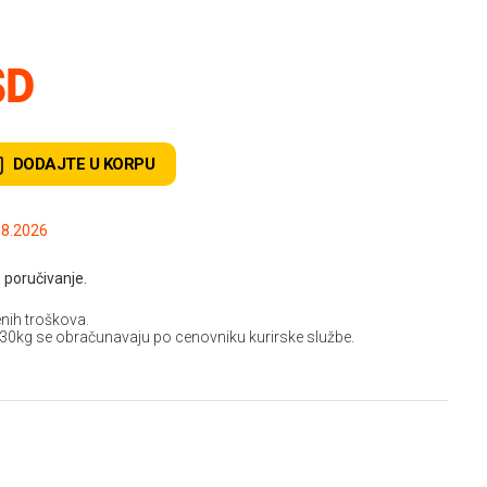
SD
DODAJTE U KORPU
.2026 do: 08.08.2026
 poručivanje.
nih troškova.
 30kg se obračunavaju po cenovniku kurirske službe.