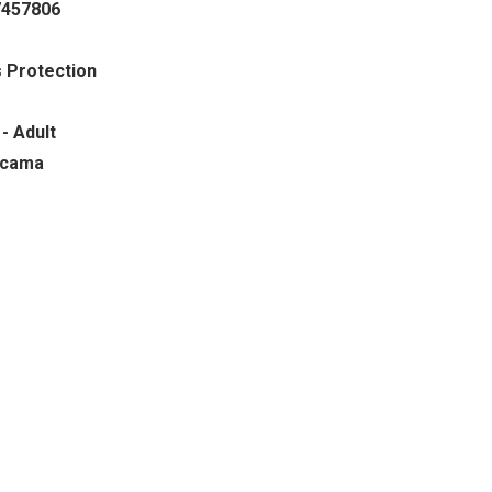
7457806
s Protection
- Adult
ricama