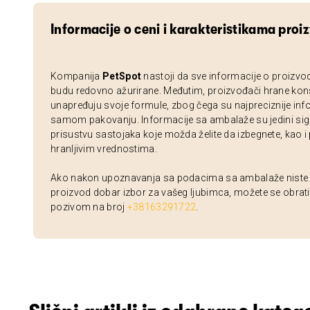
Informacije o ceni i karakteristikama proi
Kompanija
PetSpot
nastoji da sve informacije o proizvo
budu redovno ažurirane. Međutim, proizvođači hrane kon
unapređuju svoje formule, zbog čega su najpreciznije inf
samom pakovanju. Informacije sa ambalaže su jedini sig
prisustvu sastojaka koje možda želite da izbegnete, kao i
hranljivim vrednostima.
Ako nakon upoznavanja sa podacima sa ambalaže niste si
proizvod dobar izbor za vašeg ljubimca, možete se obrati
pozivom na broj
+38163291722
.