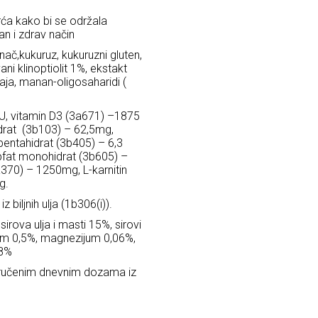
vrća kako bi se održala
an i zdrav način
nač,kukuruz, kukuruzni gluten,
ni klinoptiolit 1%, ekstakt
 jaja, manan-oligosaharidi (
IU, vitamin D3 (3a671) –1875
idrat (3b103) – 62,5mg,
 pentahidrat (3b405) – 6,3
pfat monohidrat (3b605) –
a370) – 1250mg, L-karnitin
g.
 iz biljnih ulja (1b306(i)).
sirova ulja i masti 15%, sirovi
ijum 0,5%, magnezijum 0,06%,
,8%
ručenim dnevnim dozama iz