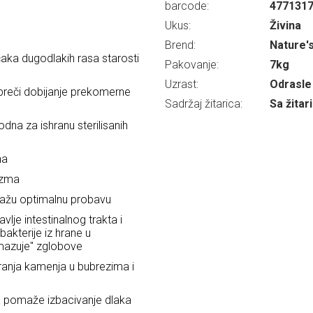
barcode:
477131
Ukus:
Živina
Brend:
Nature'
aka dugodlakih rasa starosti
Pakovanje:
7kg
Uzrast:
Odrasle 
preči dobijanje prekomerne
Sadržaj žitarica:
Sa žita
dna za ishranu sterilisanih
na
izma
pomažu optimalnu probavu
avlje intestinalnog trakta i
bakterije iz hrane u
dmazuje" zglobove
anja kamenja u bubrezima i
a pomaže izbacivanje dlaka