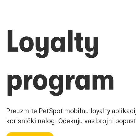
Loyalty
program
Preuzmite PetSpot mobilnu loyalty aplikaciju
korisnički nalog. Očekuju vas brojni popust