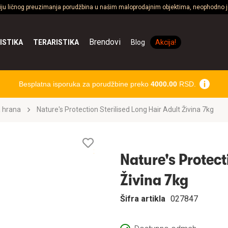
ciju ličnog preuzimanja porudžbina u našim maloprodajnim objektima, neophodno je
Brendovi
ISTIKA
TERARISTIKA
Blog
Akcija!
Besplatna isporuka za porudžbine preko
4000.00
RSD.
 hrana
Nature's Protection Sterilised Long Hair Adult Živina 7kg
Lista
želja
Nature's Protect
Živina 7kg
Šifra artikla
027847