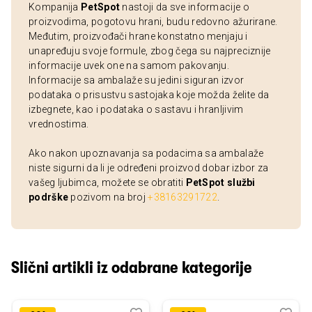
Kompanija
PetSpot
nastoji da sve informacije o
proizvodima, pogotovu hrani, budu redovno ažurirane.
Međutim, proizvođači hrane konstatno menjaju i
unapređuju svoje formule, zbog čega su najpreciznije
informacije uvek one na samom pakovanju.
Informacije sa ambalaže su jedini siguran izvor
podataka o prisustvu sastojaka koje možda želite da
izbegnete, kao i podataka o sastavu i hranljivim
vrednostima.
Ako nakon upoznavanja sa podacima sa ambalaže
niste sigurni da li je određeni proizvod dobar izbor za
vašeg ljubimca, možete se obratiti
PetSpot službi
podrške
pozivom na broj
+38163291722
.
Slični artikli iz odabrane kategorije