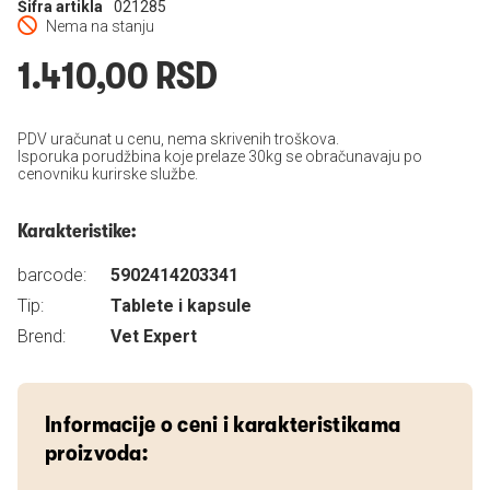
Šifra artikla
021285
Nema na stanju
1.410,00 RSD
PDV uračunat u cenu, nema skrivenih troškova.
Isporuka porudžbina koje prelaze 30kg se obračunavaju po
cenovniku kurirske službe.
Karakteristike:
barcode:
5902414203341
Tip:
Tablete i kapsule
Brend:
Vet Expert
Informacije o ceni i karakteristikama
proizvoda: