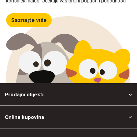
korisnički nalog. Očekuju vas brojni popusti i pogodnosti.
Saznajte više
Prodajni objekti
Online kupovina
Opšti uslovi