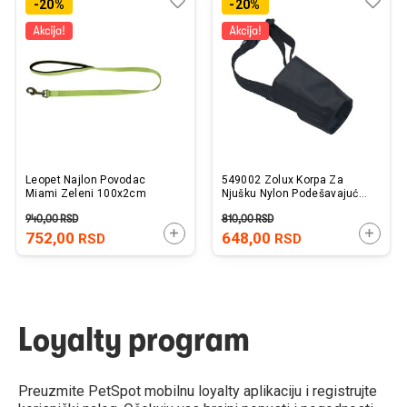
Dodaj
Uporedi
Dod
Upo
-20%
-20%
u
u
listu
listu
želja
želj
Leopet Najlon Povodac
549002 Zolux Korpa Za
Miami Zeleni 100x2cm
Njušku Nylon Podešavajuća
T2
940,00
RSD
810,00
RSD
DODAJTE U KORPU
DODAJ
752,00
648,00
RSD
RSD
Loyalty program
Preuzmite PetSpot mobilnu loyalty aplikaciju i registrujte