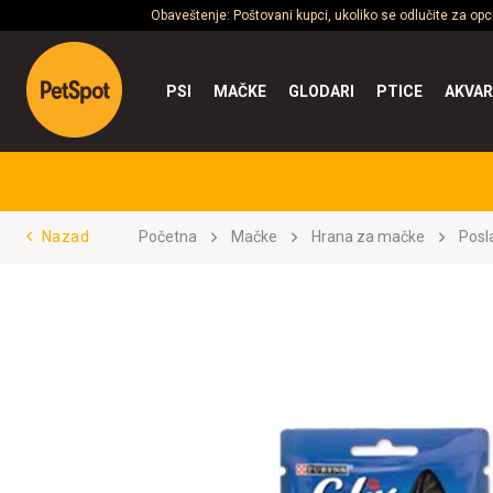
Obaveštenje: Poštovani kupci, ukoliko se odlučite za op
PSI
MAČKE
GLODARI
PTICE
AKVAR
Nazad
Početna
Mačke
Hrana za mačke
Posl