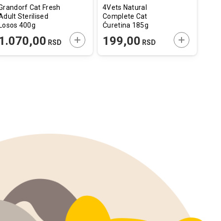
Grandorf Cat Fresh
4Vets Natural
Gran
Adult Sterilised
Complete Cat
Free
Losos 400g
Ćuretina 185g
Tune
E U KORPU
DODAJTE U KORPU
DODAJTE U
1.070,00
199,00
27
RSD
RSD