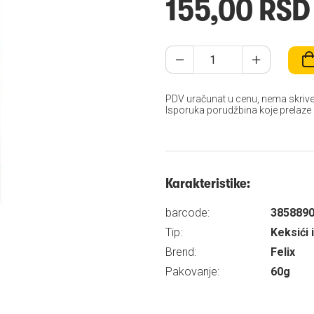
155,00 RSD
PDV uračunat u cenu, nema skrive
Isporuka porudžbina koje prelaze
Karakteristike:
barcode:
385889
Tip:
Keksići i
Brend:
Felix
Pakovanje:
60g