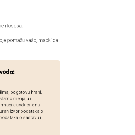
e i lososa.
 koje pomažu vašoj macki da
zvoda:
dima, pogotovu hrani,
statno menjaju i
ormacije uvek one na
uran izvor podataka o
 podataka o sastavu i