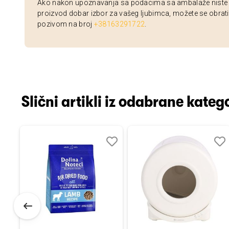
Ako nakon upoznavanja sa podacima sa ambalaže niste si
proizvod dobar izbor za vašeg ljubimca, možete se obrati
pozivom na broj
+38163291722
.
Slični artikli iz odabrane katego
Dodaj
Uporedi
Dodaj
Uporedi
Dod
Upo
u
u
u
listu
listu
listu
želja
želja
želj