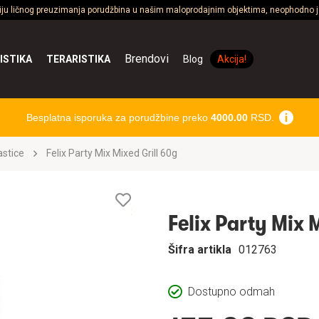
ciju ličnog preuzimanja porudžbina u našim maloprodajnim objektima, neophodno je
Brendovi
ISTIKA
TERARISTIKA
Blog
Akcija!
Besplatna isporuka za porudžbine preko
4000.00
RSD.
astice
Felix Party Mix Mixed Grill 60g
Lista
želja
Felix Party Mix 
Šifra artikla
012763
Dostupno odmah