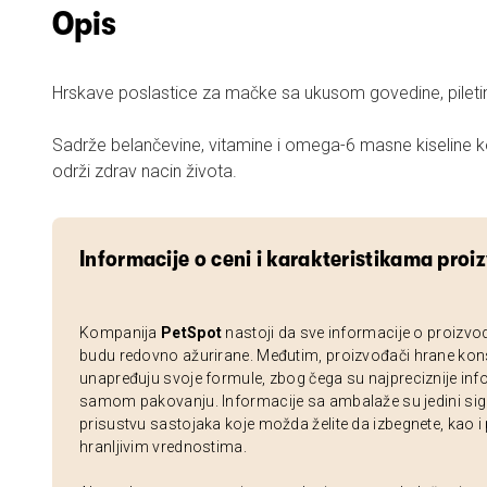
Opis
Hrskave poslastice za mačke sa ukusom govedine, piletin
Sadrže belančevine, vitamine i omega-6 masne kiseline
održi zdrav nacin života.
Informacije o ceni i karakteristikama proi
Kompanija
PetSpot
nastoji da sve informacije o proizvo
budu redovno ažurirane. Međutim, proizvođači hrane kon
unapređuju svoje formule, zbog čega su najpreciznije inf
samom pakovanju. Informacije sa ambalaže su jedini sig
prisustvu sastojaka koje možda želite da izbegnete, kao i
hranljivim vrednostima.