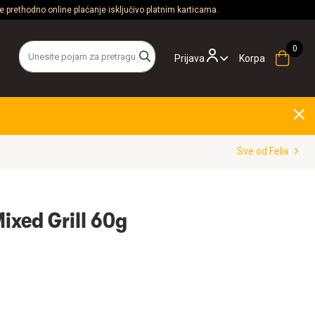
 prethodno online plaćanje isključivo platnim karticama.
Prijava
Korpa
Sve od Felix
Mixed Grill 60g