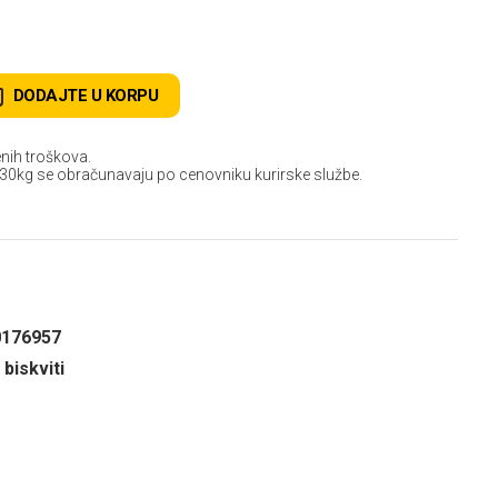
DODAJTE U KORPU
nih troškova.
 30kg se obračunavaju po cenovniku kurirske službe.
0176957
 biskviti