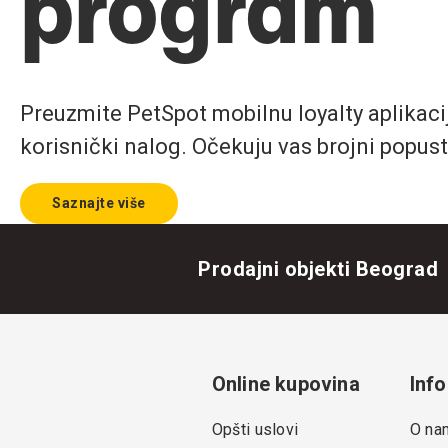
program
Preuzmite PetSpot mobilnu loyalty aplikaciju
korisnički nalog. Očekuju vas brojni popust
Saznajte više
Prodajni objekti Beograd
Online kupovina
Info
Opšti uslovi
O na