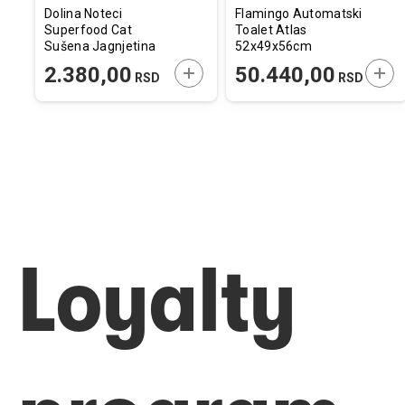
Dolina Noteci
Flamingo Automatski
Superfood Cat
Toalet Atlas
Sušena Jagnjetina
52x49x56cm
1kg
ODAJTE U KORPU
DODAJTE U KORPU
DOD
2.380,00
50.440,00
RSD
RSD
Loyalty