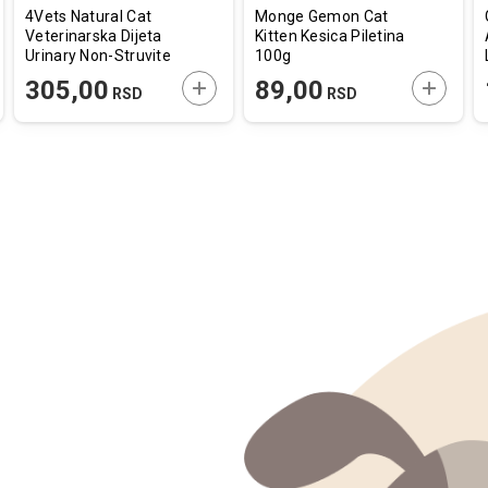
4Vets Natural Cat
Monge Gemon Cat
Veterinarska Dijeta
Kitten Kesica Piletina
Urinary Non-Struvite
100g
185g
AJTE U KORPU
DODAJTE U KORPU
DODAJT
305,00
89,00
RSD
RSD