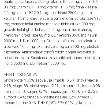
pantotenska kiselina 50 mg; vitamin B2 20 mg; vitamin B6
8,1 mg; vitamin B1 10 mg; vitamin H 1,5 mg; folna kiselina
1,5 mg; vitamin B12 0,1 mg; holin hlorid 2500 mg; beta-
karoten 1,5 mg; cink helat analog metionin hidroksilaze 910
mg; mangan helat analog metionin hidroksilaze 380 mg;
gvožđe helat glicin hidrata 250 mg; bakar helat analog
metionin hidroksilaze 88 mg; DL-metionin 3500 mg; taurin
2000 mg; L-lizin 1000 mg. Organoleptički dodaci: ekstrakt
aloe vere 1000 mg; ekstrakt zelenog čaja 100 mg; ekstrakt
ruzmarina. Antioksidant: tokoferolom bogati ekstrakti iz
prirodnih izvora. Supstanca za acidifikaciju urina: amonijum
hlorid 3500 mg; DL-metionin 3500 mg.
ANALITIČKI SASTAV
Sirovi proteini 33%; sirova ulja i masti 16,5%; sirova vlakna
2,1%; vlaga: 8%; sirovi pepeo 7,9%; kalcijum 1%; fosfor 0,9%;
natrijum 0,5%; kalijum 0,7%; magnezijum 0,08%; hlor 0,75%;
sumpor 0,4%; omega-6 masne kiseline 3,2%; omega-3
masne kiseline 0,4%; DHA 0,15%; EPA 0,1%; glukozamin