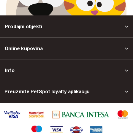
Prodajni objekti
Online kupovina
Opšti uslovi
Info
Politika privatnosti
O nama
Povrat robe
Preuzmite PetSpot loyalty aplikaciju
Prodajni objekti
Posao kod nas