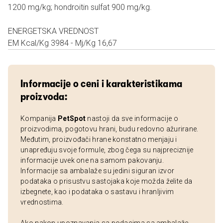
1200 mg/kg; hondroitin sulfat 900 mg/kg.
ENERGETSKA VREDNOST
EM Kcal/Kg 3984 - Mj/Kg 16,67
Informacije o ceni i karakteristikama
proizvoda:
Kompanija
PetSpot
nastoji da sve informacije o
proizvodima, pogotovu hrani, budu redovno ažurirane.
Međutim, proizvođači hrane konstatno menjaju i
unapređuju svoje formule, zbog čega su najpreciznije
informacije uvek one na samom pakovanju.
Informacije sa ambalaže su jedini siguran izvor
podataka o prisustvu sastojaka koje možda želite da
izbegnete, kao i podataka o sastavu i hranljivim
vrednostima.