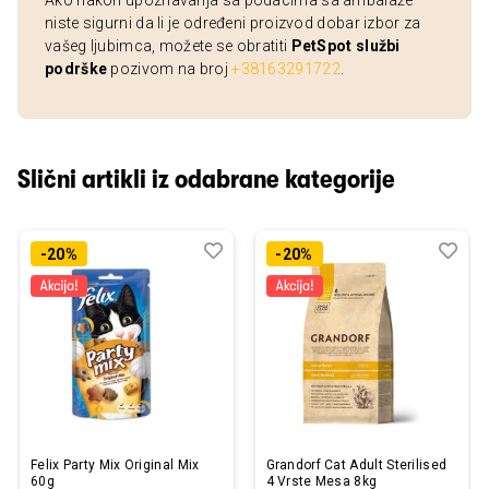
Ako nakon upoznavanja sa podacima sa ambalaže
niste sigurni da li je određeni proizvod dobar izbor za
vašeg ljubimca, možete se obratiti
PetSpot službi
podrške
pozivom na broj
+38163291722
.
Slični artikli iz odabrane kategorije
Dodaj
Uporedi
Dod
Upo
-20%
-20%
u
u
listu
listu
želja
želj
Felix Party Mix Original Mix
Grandorf Cat Adult Sterilised
60g
4 Vrste Mesa 8kg