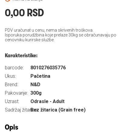
0,00 RSD
PDV uračunat u cenu, nema skrivenih troškova.
Isporuka porudžbina koje prelaze 30kg se obračunavaju po
cenovniku kurirske službe.
Karakteristike:
barcode:
8010276035776
Ukus:
Pačetina
Brend:
N&D
Pakovanje:
300g
Uzrast:
Odrasle - Adult
Sadržaj žitarica:
Bez žitarica (Grain free)
Opis