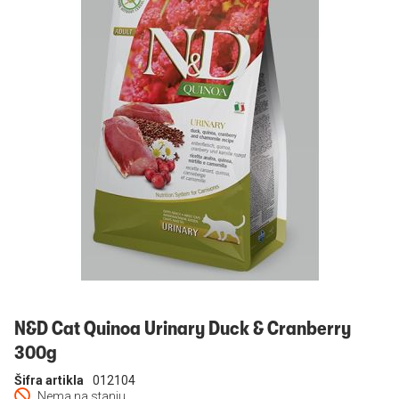
Prijavi se
N&D Cat Quinoa Urinary Duck & Cranberry
300g
Šifra artikla
012104
Nema na stanju