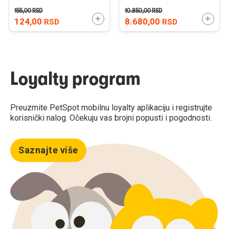
155,00
RSD
10.850,00
RSD
DODAJTE U KORPU
DODAJ
124,00
8.680,00
RSD
RSD
Loyalty program
Preuzmite PetSpot mobilnu loyalty aplikaciju i registrujte
korisnički nalog. Očekuju vas brojni popusti i pogodnosti.
Saznajte više