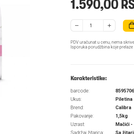
1.590,00 R
PDV uračunat u cenu, nema skrive
Isporuka porudžbina koje prelaze
Karakteristike:
barcode:
859570
Ukus:
Piletina
Brend:
Calibra
Pakovanje:
1,5kg
Uzrast:
Mačići -
Sadržaj žitarica:
Sa žita