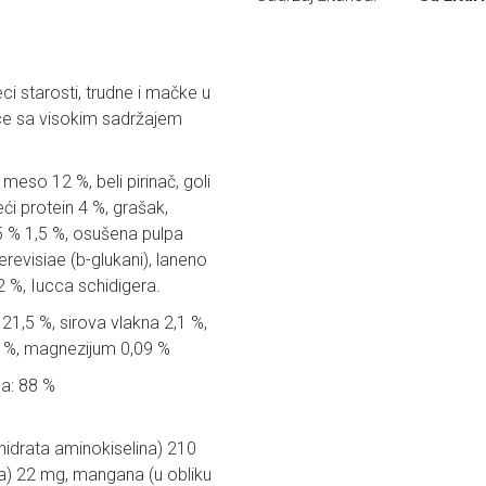
i starosti, trudne i mačke u
ce sa visokim sadržajem
 meso 12 %, beli pirinač, goli
eći protein 4 %, grašak,
,5 % 1,5 %, osušena pulpa
revisiae (b-glukani), laneno
,2 %, Iucca schidigera.
i 21,5 %, sirova vlakna 2,1 %,
,4 %, magnezijum 0,09 %
na: 88 %
hidrata aminokiselina) 210
ta) 22 mg, mangana (u obliku