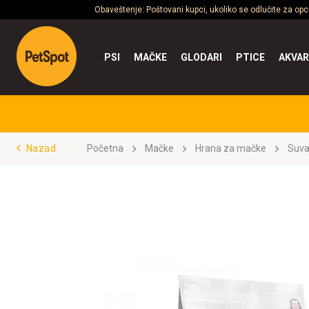
Obaveštenje: Poštovani kupci, ukoliko se odlučite za op
PSI
MAČKE
GLODARI
PTICE
AKVAR
Nazad
Početna
Mačke
Hrana za mačke
Suva