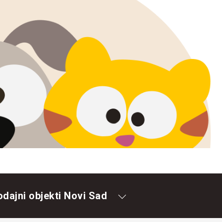
odajni objekti Novi Sad