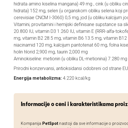
hidrata amino kiselina mangana) 49 mg , cink (u obliku ci
hidrata) 152 mg, selen (u organskom obliku selena koji 
cerevisiae CNCM I-3060) 0,5 mg, jod (u obliku kalcijum j
Vitamini, provitamini i hemijski definisane supstance sa s
20.800 IU, vitamin D3 1.260 IU, vitamin E (RRR-alfa-tokof
mg, vitamin B2 28.5 mg, vitamin B6 13.5 mg, vitamin B12 
niacinamid 120 mg, kalcijum pantotenat 60 mg, folna kisel
holin hlorid 2,900 mg, taurin 2,000 mg
Aminokiseline: metionin (u obliku DL-metionina) 7.280 mg
Prirodni konzervansi, antioksidansi odobreni od strane EU
Energija metabolizma:
4.220 kcal/kg
Informacije o ceni i karakteristikama proi
Kompanija
PetSpot
nastoji da sve informacije o proizvo