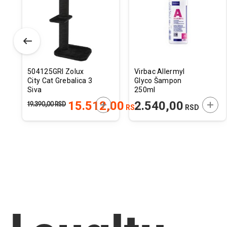
istu
listu
listu
elja
želja
želja
504125GRI Zolux
Virbac Allermyl
City Cat Grebalica 3
Glyco Šampon
Siva
250ml
ODAJTE U KORPU
DODAJTE U KORPU
DODA
15.512,00
2.540,00
19.390,00
RSD
RSD
RSD