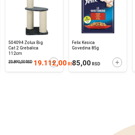
listu
listu
želja
želja
504094 Zolux Big
Felix Kesica
Cat 2 Grebalica
Govedina 85g
112cm
JTE U KORPU
DODAJTE U KORPU
DODAJTE
19.112,00
85,00
23.890,00
RSD
RSD
RSD