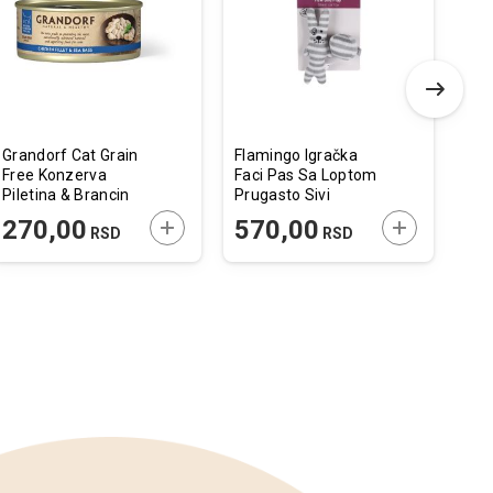
listu
listu
želja
želja
Grandorf Cat Grain
Flamingo Igračka
Roy
Free Konzerva
Faci Pas Sa Loptom
Car
Piletina & Brancin
Prugasto Sivi
70g
 U KORPU
DODAJTE U KORPU
DODAJTE U 
270,00
570,00
4
RSD
RSD