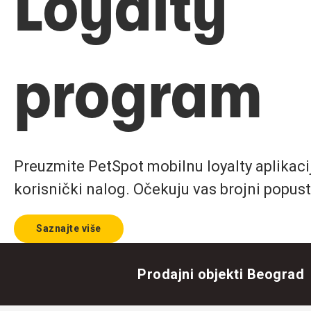
Loyalty
program
Preuzmite PetSpot mobilnu loyalty aplikaciju
korisnički nalog. Očekuju vas brojni popust
Saznajte više
Prodajni objekti Beograd