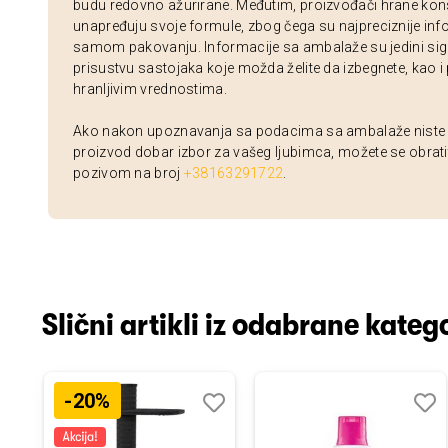
budu redovno ažurirane. Međutim, proizvođači hrane kon
unapređuju svoje formule, zbog čega su najpreciznije inf
samom pakovanju. Informacije sa ambalaže su jedini sig
prisustvu sastojaka koje možda želite da izbegnete, kao i
hranljivim vrednostima.
Ako nakon upoznavanja sa podacima sa ambalaže niste si
proizvod dobar izbor za vašeg ljubimca, možete se obrati
pozivom na broj
+38163291722
.
Slični artikli iz odabrane katego
-20%
odaj
poredi
Dodaj
Uporedi
Doda
Upor
u
u