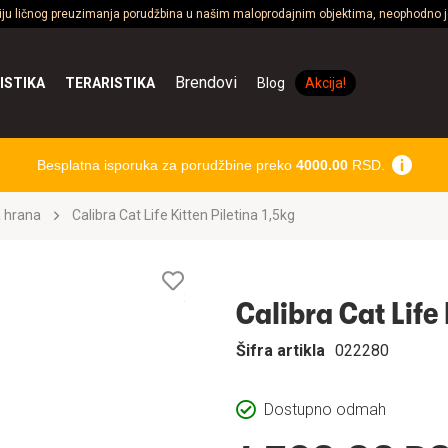
ciju ličnog preuzimanja porudžbina u našim maloprodajnim objektima, neophodno je
Brendovi
ISTIKA
TERARISTIKA
Blog
Akcija!
Besplatna isporuka za porudžbine preko
4000.00
RSD.
 hrana
Calibra Cat Life Kitten Piletina 1,5kg
Lista
želja
Calibra Cat Life 
Šifra artikla
022280
Dostupno odmah