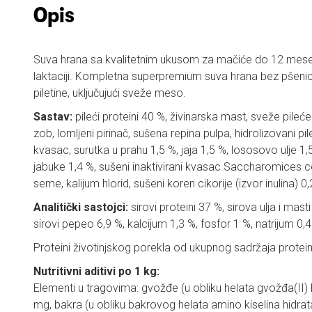
Opis
Suva hrana sa kvalitetnim ukusom za mačiće do 12 mesec
laktaciji. Kompletna superpremium suva hrana bez pšeni
piletine, uključujući sveže meso.
Sastav:
pileći proteini 40 %, živinarska mast, sveže pileće
zob, lomljeni pirinač, sušena repina pulpa, hidrolizovani pil
kvasac, surutka u prahu 1,5 %, jaja 1,5 %, lososovo ulje 1
jabuke 1,4 %, sušeni inaktivirani kvasac Saccharomices ce
seme, kalijum hlorid, sušeni koren cikorije (izvor inulina) 0
Analitički sastojci:
sirovi proteini 37 %, sirova ulja i mast
sirovi pepeo 6,9 %, kalcijum 1,3 %, fosfor 1 %, natrijum 0
Proteini životinjskog porekla od ukupnog sadržaja protei
Nutritivni aditivi po 1 kg:
Elementi u tragovima: gvožđe (u obliku helata gvožđa(II) 
mg, bakra (u obliku bakrovog helata amino kiselina hidra