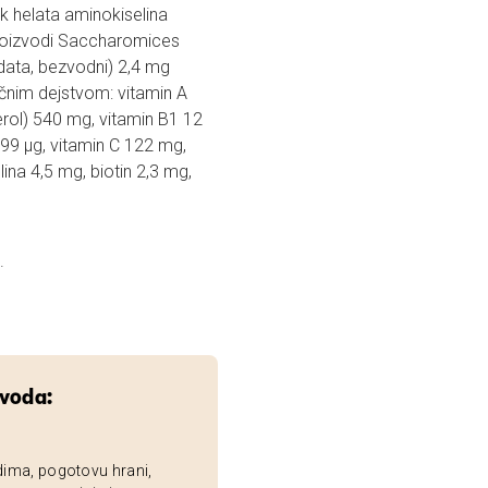
nk helata aminokiselina
proizvodi Saccharomices
odata, bezvodni) 2,4 mg
ličnim dejstvom: vitamin A
erol) 540 mg, vitamin B1 12
99 µg, vitamin C 122 mg,
ina 4,5 mg, biotin 2,3 mg,
.
zvoda:
dima, pogotovu hrani,