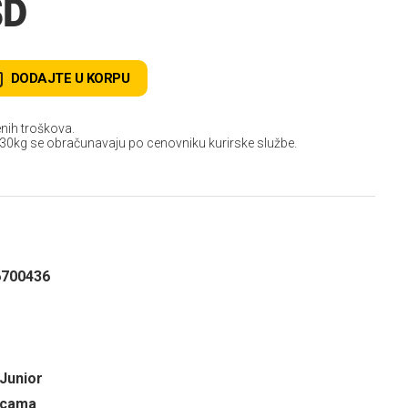
SD
DODAJTE U KORPU
nih troškova.
 30kg se obračunavaju po cenovniku kurirske službe.
6700436
 Junior
ricama