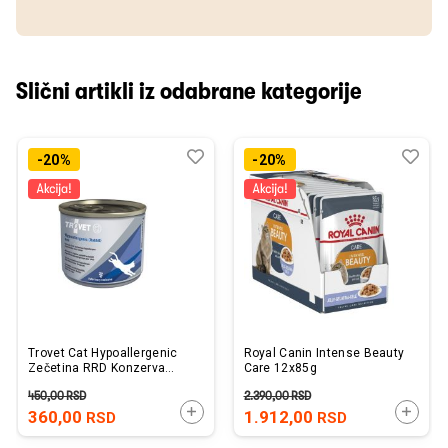
Slični artikli iz odabrane kategorije
Dodaj
Uporedi
Dod
Upo
-20%
-20%
u
u
listu
listu
želja
želj
Trovet Cat Hypoallergenic
Royal Canin Intense Beauty
Zečetina RRD Konzerva
Care 12x85g
200g
450,00
RSD
2.390,00
RSD
DODAJTE U KORPU
DODAJ
360,00
1.912,00
RSD
RSD