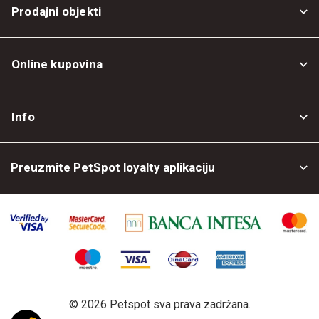
Prodajni objekti
Online kupovina
Opšti uslovi
Info
Politika privatnosti
O nama
Povrat robe
Preuzmite PetSpot loyalty aplikaciju
Prodajni objekti
Posao kod nas
©
2026 Petspot sva prava zadržana.