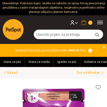
Obaveštenje: Poštovani kupci, ukoliko se odlučite za opciju ličnog preuzimanja
porudžbina u našim maloprodajnim objektima, neophodno je prethodno online
Psi
plaćanje isključivo platnim karticama.
Mačke
Korpa
Glodari
Ptice
Besplatna isporuka za porudžbine preko
4000.00
RSD.
Akvaristika
Hrana za pse
Hrana za mačke
Igračke za pse
Grebalice za mač
Teraristika
Nazad
Sve od Whiskas
Brendovi
Blog
Lis
želj
Akcija!