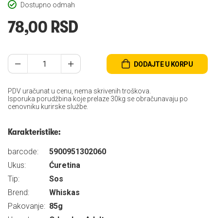
Dostupno odmah
78,00 RSD
DODAJTE U KORPU
PDV uračunat u cenu, nema skrivenih troškova.
Isporuka porudžbina koje prelaze 30kg se obračunavaju po
cenovniku kurirske službe.
Karakteristike:
barcode:
5900951302060
Ukus:
Ćuretina
Tip:
Sos
Brend:
Whiskas
Pakovanje:
85g