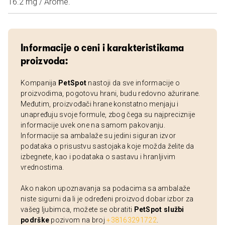
16.2 mg / Arome.
Informacije o ceni i karakteristikama
proizvoda:
Kompanija
PetSpot
nastoji da sve informacije o
proizvodima, pogotovu hrani, budu redovno ažurirane.
Međutim, proizvođači hrane konstatno menjaju i
unapređuju svoje formule, zbog čega su najpreciznije
informacije uvek one na samom pakovanju.
Informacije sa ambalaže su jedini siguran izvor
podataka o prisustvu sastojaka koje možda želite da
izbegnete, kao i podataka o sastavu i hranljivim
vrednostima.
Ako nakon upoznavanja sa podacima sa ambalaže
niste sigurni da li je određeni proizvod dobar izbor za
vašeg ljubimca, možete se obratiti
PetSpot službi
podrške
pozivom na broj
+38163291722
.