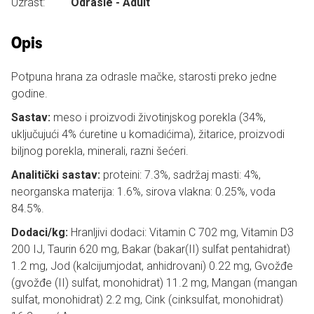
Uzrast:
Odrasle - Adult
Opis
Potpuna hrana za odrasle mačke, starosti preko jedne
godine.
Sastav:
meso i proizvodi životinjskog porekla (34%,
uključujući 4% ćuretine u komadićima), žitarice, proizvodi
biljnog porekla, minerali, razni šećeri.
Analitički sastav:
proteini: 7.3%, sadržaj masti: 4%,
neorganska materija: 1.6%, sirova vlakna: 0.25%, voda
84.5%.
Dodaci/kg:
Hranljivi dodaci: Vitamin C 702 mg, Vitamin D3
200 IJ, Taurin 620 mg, Bakar (bakar(II) sulfat pentahidrat)
1.2 mg, Jod (kalcijumjodat, anhidrovani) 0.22 mg, Gvožđe
(gvožđe (II) sulfat, monohidrat) 11.2 mg, Mangan (mangan
sulfat, monohidrat) 2.2 mg, Cink (cinksulfat, monohidrat)