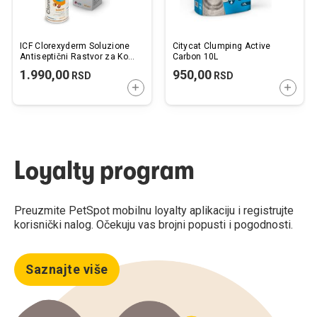
ICF Clorexyderm Soluzione
Citycat Clumping Active
Antiseptični Rastvor za Kožu
Carbon 10L
za Pse i Mačke 200ml
1.990,00
950,00
RSD
RSD
DODAJTE U KORPU
DODAJ
Loyalty program
Preuzmite PetSpot mobilnu loyalty aplikaciju i registrujte
korisnički nalog. Očekuju vas brojni popusti i pogodnosti.
Saznajte više