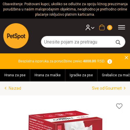
Obaveštenje: Poštovani kupci, ukoliko se odlučite za opciju ličnog preuzimanja
porudžbina u našim maloprodajnim objektima, neophodno je prethodno online
Psi
plaćanje isključivo platnim karticama.
Mačke
Korpa
Glodari
Ptice
Besplatna isporuka za porudžbine preko
4000.00
RSD.
Akvaristika
Hrana za pse
Hrana za mačke
Igračke za pse
Grebalice za mač
Teraristika
Nazad
Sve od Gourmet
Brendovi
Blog
Lis
želj
Akcija!