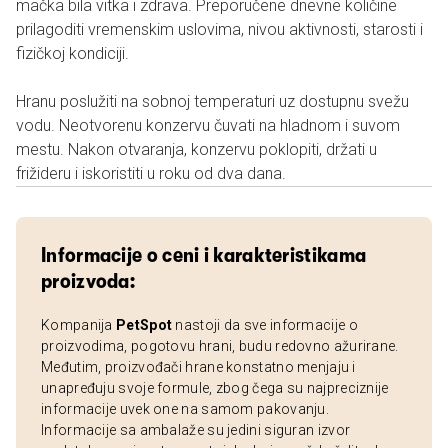
mačka bila vitka i zdrava. Preporučene dnevne količine
prilagoditi vremenskim uslovima, nivou aktivnosti, starosti i
fizičkoj kondiciji.
Hranu poslužiti na sobnoj temperaturi uz dostupnu svežu
vodu. Neotvorenu konzervu čuvati na hladnom i suvom
mestu. Nakon otvaranja, konzervu poklopiti, držati u
frižideru i iskoristiti u roku od dva dana.
Informacije o ceni i karakteristikama
proizvoda:
Kompanija
PetSpot
nastoji da sve informacije o
proizvodima, pogotovu hrani, budu redovno ažurirane.
Međutim, proizvođači hrane konstatno menjaju i
unapređuju svoje formule, zbog čega su najpreciznije
informacije uvek one na samom pakovanju.
Informacije sa ambalaže su jedini siguran izvor