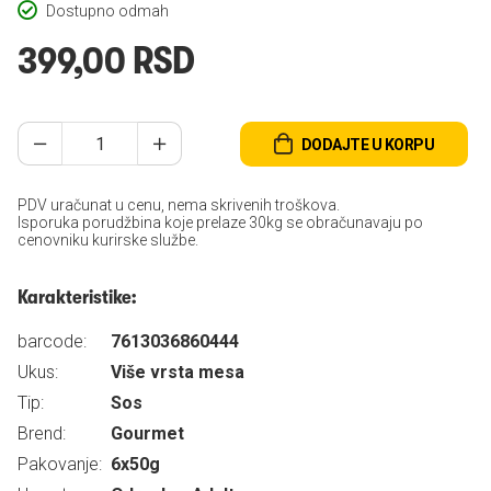
Dostupno odmah
399,00 RSD
DODAJTE U KORPU
PDV uračunat u cenu, nema skrivenih troškova.
Isporuka porudžbina koje prelaze 30kg se obračunavaju po
cenovniku kurirske službe.
Karakteristike:
barcode:
7613036860444
Ukus:
Više vrsta mesa
Tip:
Sos
Brend:
Gourmet
Pakovanje:
6x50g