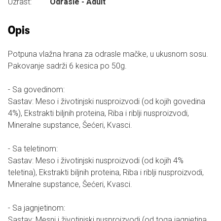
Uzrast:
Odrasle - Adult
Opis
Potpuna vlažna hrana za odrasle mačke, u ukusnom sosu.
Pakovanje sadrži 6 kesica po 50g.
- Sa govedinom:
Sastav: Meso i životinjski nusproizvodi (od kojih govedina
4%), Ekstrakti biljnih proteina, Riba i riblji nusproizvodi,
Mineralne supstance, Šećeri, Kvasci.
- Sa teletinom:
Sastav: Meso i životinjski nusproizvodi (od kojih 4%
teletina), Ekstrakti biljnih proteina, Riba i riblji nusproizvodi,
Mineralne supstance, Šećeri, Kvasci.
- Sa jagnjetinom:
Sastav: Mesni i životinjski nusproizvodi (od toga jagnjetina