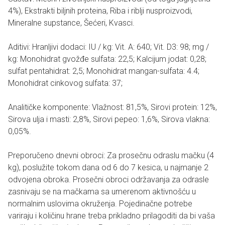
4%), Ekstrakti biljnih proteina, Riba i riblji nusproizvodi,
Mineralne supstance, Šećeri, Kvasci.
Aditivi: Hranljivi dodaci: IU / kg: Vit. A: 640; Vit. D3: 98; mg /
kg: Monohidrat gvožđe sulfata: 22,5; Kalcijum jodat: 0,28;
sulfat pentahidrat: 2,5; Monohidrat mangan-sulfata: 4.4;
Monohidrat cinkovog sulfata: 37;
Analitičke komponente: Vlažnost: 81,5%, Sirovi protein: 12%,
Sirova ulja i masti: 2,8%, Sirovi pepeo: 1,6%, Sirova vlakna:
0,05%.
Preporučeno dnevni obroci: Za prosečnu odraslu mačku (4
kg), poslužite tokom dana od 6 do 7 kesica, u najmanje 2
odvojena obroka. Prosečni obroci održavanja za odrasle
zasnivaju se na mačkama sa umerenom aktivnošću u
normalnim uslovima okruženja. Pojedinačne potrebe
variraju i količinu hrane treba prikladno prilagoditi da bi vaša