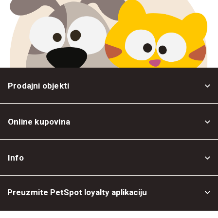
Prodajni objekti
Online kupovina
Opšti uslovi
Info
Politika privatnosti
O nama
Povrat robe
Preuzmite PetSpot loyalty aplikaciju
Prodajni objekti