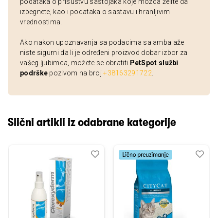
podataka o prisustvu sastojaka koje možda želite da
izbegnete, kao i podataka o sastavu i hranljivim
vrednostima.
Ako nakon upoznavanja sa podacima sa ambalaže
niste sigurni da li je određeni proizvod dobar izbor za
vašeg ljubimca, možete se obratiti
PetSpot službi
podrške
pozivom na broj
+38163291722
.
Slični artikli iz odabrane kategorije
Dodaj
Uporedi
Dod
Upo
u
u
listu
listu
želja
želj