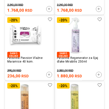
2.210,00
RSD
2.210,00
RSD
DODAJTE U KORPU
DODAJ
1.768,00
1.768,00
RSD
RSD
Lista
Uporedi
List
Upo
-20%
-20%
želja
želj
SAMO
SAMO
ONLINE
ONLINE
Petshine Passion Vlažne
PetShine Regenerator za Sjaj
Maramice 40 kom.
dlake Mirabilis 250ml
295,00
RSD
2.350,00
RSD
DODAJTE U KORPU
DODAJ
236,00
1.880,00
RSD
RSD
Lista
Uporedi
List
Upo
-20%
-20%
želja
želj