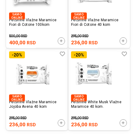
SAMO
SAMO
ONLINE
ONLINE
PetShine Vlažne Maramice
PetShine Vlažne Maramice
Fiori di Cotone 100kom
Fiori di Cotone 40 kom
500,00
RSD
295,00
RSD
DODAJTE U KORPU
DODAJ
400,00
236,00
RSD
RSD
Lista
Uporedi
List
Upo
-20%
-20%
želja
želj
SAMO
SAMO
ONLINE
ONLINE
PetShine Vlažne Maramice
Petshine White Musk Vlažne
Jojoba Avena 40 kom
Maramice 40 kom.
295,00
RSD
295,00
RSD
DODAJTE U KORPU
DODAJ
236,00
236,00
RSD
RSD