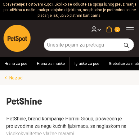
Obaveštenje: Poštovani kupci, ukoliko se odlučite za opciju ličnog preuzimanja
porudžbina u našim maloprodajnim objektima, neophodno je prethodno online
Psi
plaćanje isključivo platnim karticama.
Mačke
Korpa
Glodari
Ptice
Hrana za pse
Hrana za mačke
Igračke za pse
Grebalice za mač
Akvaristika
Nazad
Teraristika
Brendovi
PetShine
Blog
PetShine, brend kompanije Porrini Group, posvećen je
proizvodima za negu kućnih ljubimaca, sa naglaskom na
visokokvalitetne vlažne marami
...
Akcija!