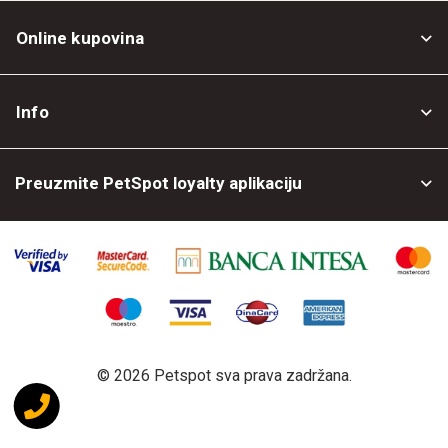
Online kupovina
Opšti uslovi
Info
Politika privatnosti
O nama
Povrat robe
Preuzmite PetSpot loyalty aplikaciju
Prodajni objekti
Posao kod nas
©
2026 Petspot sva prava zadržana.