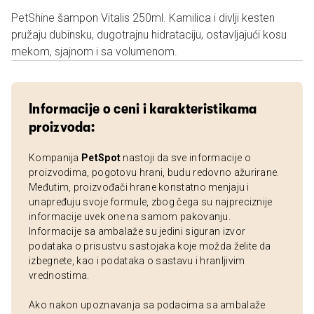
PetShine šampon Vitalis 250ml. Kamilica i divlji kesten
pružaju dubinsku, dugotrajnu hidrataciju, ostavljajući kosu
mekom, sjajnom i sa volumenom.
Informacije o ceni i karakteristikama
proizvoda:
Kompanija
PetSpot
nastoji da sve informacije o
proizvodima, pogotovu hrani, budu redovno ažurirane.
Međutim, proizvođači hrane konstatno menjaju i
unapređuju svoje formule, zbog čega su najpreciznije
informacije uvek one na samom pakovanju.
Informacije sa ambalaže su jedini siguran izvor
podataka o prisustvu sastojaka koje možda želite da
izbegnete, kao i podataka o sastavu i hranljivim
vrednostima.
Ako nakon upoznavanja sa podacima sa ambalaže