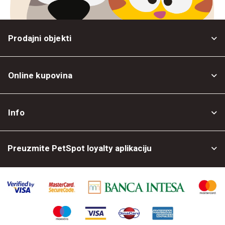
Prodajni objekti
Online kupovina
Opšti uslovi
Info
Politika privatnosti
O nama
Povrat robe
Preuzmite PetSpot loyalty aplikaciju
Prodajni objekti
Posao kod nas