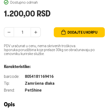
Dostupno odmah
1.200,00 RSD
DODAJTE U KORPU
PDV uračunat u cenu, nema skrivenih troškova.
Isporuka porudžbina koje prelaze 30kg se obračunavaju po
cenovniku kurirske službe.
Karakteristike:
barcode:
8054181169416
Tip:
Zamršena dlaka
Brend:
PetShine
Opis