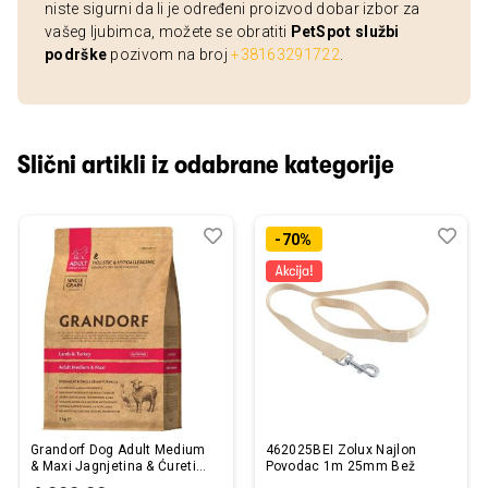
niste sigurni da li je određeni proizvod dobar izbor za
vašeg ljubimca, možete se obratiti
PetSpot službi
podrške
pozivom na broj
+38163291722
.
Slični artikli iz odabrane kategorije
Dodaj
Uporedi
Dod
Upo
-70%
u
u
listu
listu
želja
želj
Grandorf Dog Adult Medium
462025BEI Zolux Najlon
& Maxi Jagnjetina & Ćuretina
Povodac 1m 25mm Bež
3kg