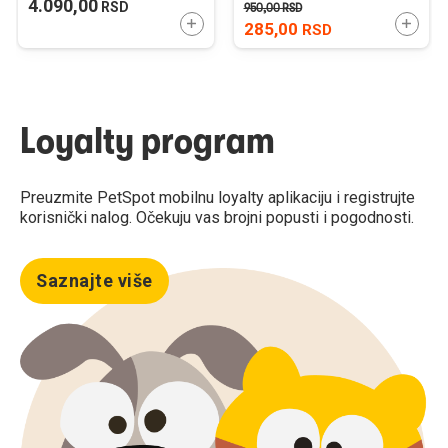
4.090,00
RSD
950,00
RSD
DODAJTE U KORPU
DODAJ
285,00
RSD
Loyalty program
Preuzmite PetSpot mobilnu loyalty aplikaciju i registrujte
korisnički nalog. Očekuju vas brojni popusti i pogodnosti.
Saznajte više