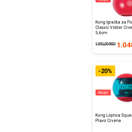
Kong Igračka za P
Classic Vobler Crv
5,6cm
1.04
1.310,00
RSD
-20%
Kong Loptica Sque
Plavo Crvena