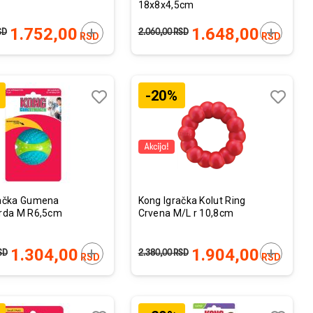
18x8x4,5cm
U
DODAJTE U KORPU
DODAJTE
1.752,00
1.648,00
SD
2.060,00
RSD
RSD
RSD
-20%
Lista
Lista
želja
želja
Uporedi
Uporedi
račka Gumena
Kong Igračka Kolut Ring
vrda M R6,5cm
Crvena M/L r 10,8cm
U
DODAJTE U KORPU
DODAJTE
1.304,00
1.904,00
SD
2.380,00
RSD
RSD
RSD