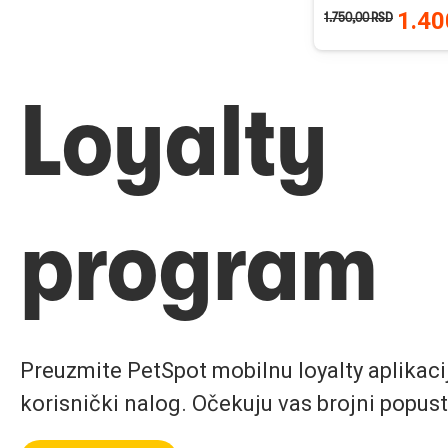
1.40
1.750,00
RSD
Loyalty
program
Preuzmite PetSpot mobilnu loyalty aplikaciju
korisnički nalog. Očekuju vas brojni popust