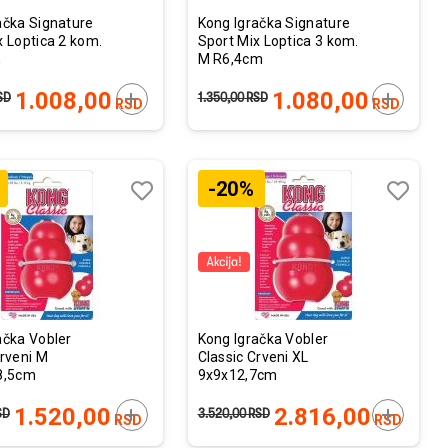
ačka Signature
Kong Igračka Signature
x Loptica 2 kom.
Sport Mix Loptica 3 kom.
m
M R6,4cm
U
DODAJTE U KORPU
DODAJTE
1.008,00
1.080,00
SD
1.350,00
RSD
RSD
RSD
-20%
Lista
Lista
želja
želja
Uporedi
Uporedi
ačka Vobler
Kong Igračka Vobler
Crveni M
Classic Crveni XL
8,5cm
9x9x12,7cm
U
DODAJTE U KORPU
DODAJTE
1.520,00
2.816,00
SD
3.520,00
RSD
RSD
RSD