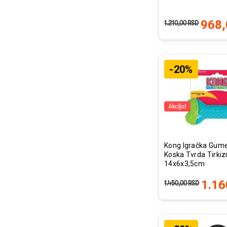
968,
1.210,00
RSD
-20%
Kong Igračka Gum
Koska Tvrda Tirki
14x6x3,5cm
1.16
1.450,00
RSD