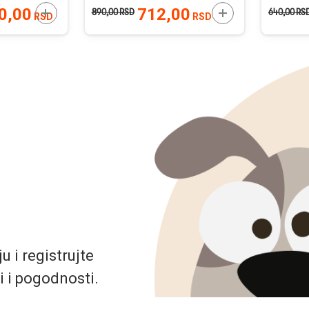
DODAJTE U KORPU
DODAJTE U KORP
0,00
712,00
890,00
RSD
640,00
RS
RSD
RSD
 i registrujte
i i pogodnosti.