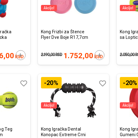
gračka
Kong Frizbi za Štence
Kong Igr
ocka
Flyer Dve Boje R17,7cm
sa Lopti
DODAJTE U KORPU
DODAJTE U KORP
6,00
1.752,00
2.190,00
RSD
2.050,00
R
RSD
RSD
-20%
-20%
Lista
Lista
želja
želja
Uporedi
Uporedi
og Teg
Kong Igračka Dental
Kong Igra
cm
Konopac Extreme Crni
Gumeni C