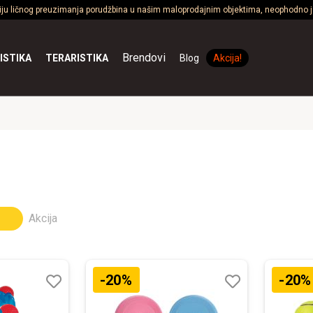
ciju ličnog preuzimanja porudžbina u našim maloprodajnim objektima, neophodno je
Brendovi
ISTIKA
TERARISTIKA
Blog
Akcija!
Akcija
-20%
-20%
Lista
Lista
želja
želja
Uporedi
Uporedi