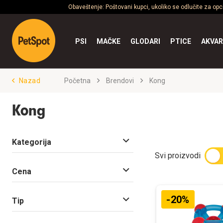
Obaveštenje: Poštovani kupci, ukoliko se odlučite za op
PSI
MAČKE
GLODARI
PTICE
AKVAR
Nazad
Početna
Brendovi
Kong
Kong
Kategorija
Svi proizvodi
Cena
-20%
Tip