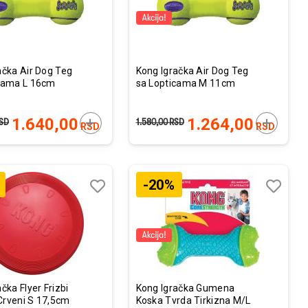
ačka Air Dog Teg
Kong Igračka Air Dog Teg
cama L 16cm
sa Lopticama M 11cm
U
DODAJTE U KORPU
DODAJTE
1.640,00
1.264,00
SD
1.580,00
RSD
RSD
RSD
-20%
Lista
Lista
želja
želja
Uporedi
Uporedi
čka Flyer Frizbi
Kong Igračka Gumena
rveni S 17,5cm
Koska Tvrda Tirkizna M/L