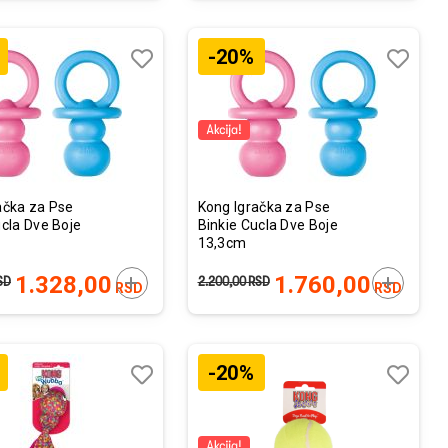
-20%
Lista
Lista
želja
želja
Uporedi
Uporedi
ačka za Pse
Kong Igračka za Pse
ucla Dve Boje
Binkie Cucla Dve Boje
13,3cm
U
DODAJTE U KORPU
DODAJTE
1.328,00
1.760,00
SD
2.200,00
RSD
RSD
RSD
-20%
Lista
Lista
želja
želja
Uporedi
Uporedi