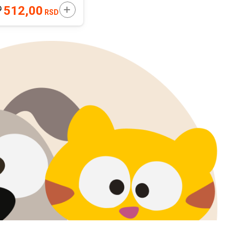
U
DODAJTE U KORPU
512,00
D
RSD