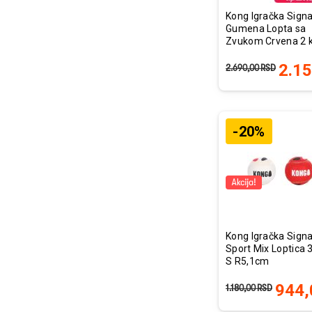
Kong Igračka Sign
Gumena Lopta sa
Zvukom Crvena 2 
R8,3cm
2.1
2.690,00
RSD
-20%
Kong Igračka Sign
Sport Mix Loptica 
S R5,1cm
944,
1.180,00
RSD