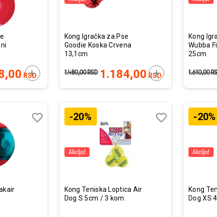
se
Kong Igračka za Pse
Kong Igr
eni
Goodie Koska Crvena
Wubba Fi
13,1cm
25cm
DODAJTE U KORPU
DODAJTE U KORP
8,00
1.184,00
1.480,00
RSD
1.610,00
R
RSD
RSD
-20%
-20%
Lista
Lista
želja
želja
Uporedi
Uporedi
akair
Kong Teniska Loptica Air
Kong Ten
Dog S 5cm / 3 kom.
Dog XS 4