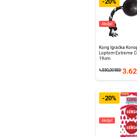
-20%
Kong Igračka Kono
Loptom Extreme C
19cm
3.6
4.530,00
RSD
-20%