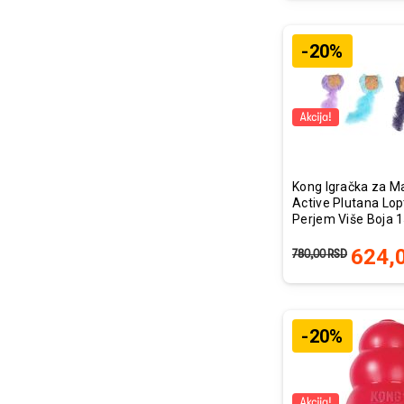
-20%
Kong Igračka za M
Active Plutana Lop
Perjem Više Boja 
624,
780,00
RSD
-20%