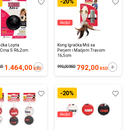
-20%
Lista
Lista
želja
želja
Uporedi
Uporedi
ačka Lopta
Kong Igračka Miš sa
 Crna S R6,2cm
Perjem i Mačjom Travom
16,5cm
U
DODAJTE U KORPU
DODAJTE
1.464,00
792,00
SD
990,00
RSD
RSD
RSD
-20%
Lista
Lista
želja
želja
Uporedi
Uporedi