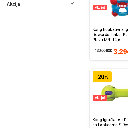
Akcija
Kong Edukativna I
Rewards Tinker K
Plava M/L 14,6
x14,6x14,6cm
3.29
4.120,00
RSD
-20%
Kong Igračka Air D
sa Lopticama S 9