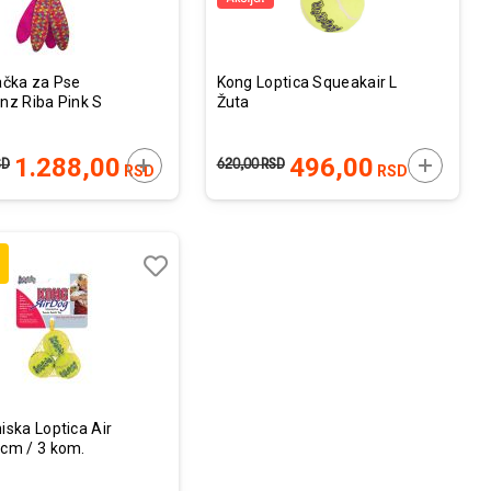
ačka za Pse
Kong Loptica Squeakair L
nz Riba Pink S
Žuta
U
DODAJTE U KORPU
DODAJTE
1.288,00
496,00
SD
620,00
RSD
RSD
RSD
Lista
želja
Uporedi
iska Loptica Air
cm / 3 kom.