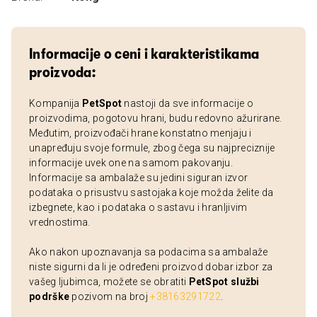
Informacije o ceni i karakteristikama
proizvoda:
Kompanija
PetSpot
nastoji da sve informacije o
proizvodima, pogotovu hrani, budu redovno ažurirane.
Međutim, proizvođači hrane konstatno menjaju i
unapređuju svoje formule, zbog čega su najpreciznije
informacije uvek one na samom pakovanju.
Informacije sa ambalaže su jedini siguran izvor
podataka o prisustvu sastojaka koje možda želite da
izbegnete, kao i podataka o sastavu i hranljivim
vrednostima.
Ako nakon upoznavanja sa podacima sa ambalaže
niste sigurni da li je određeni proizvod dobar izbor za
vašeg ljubimca, možete se obratiti
PetSpot službi
podrške
pozivom na broj
+38163291722
.