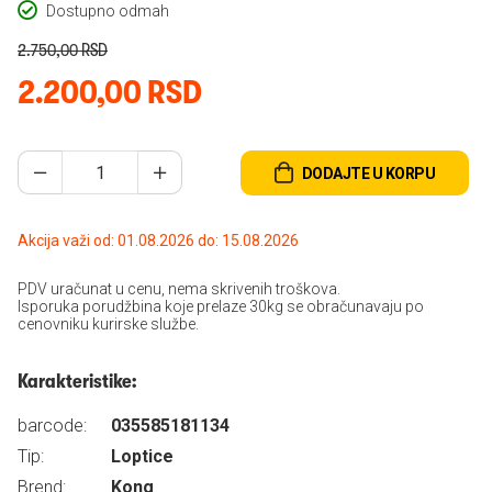
Dostupno odmah
2.750,00 RSD
2.200,00 RSD
DODAJTE U KORPU
Akcija važi od: 01.08.2026 do: 15.08.2026
PDV uračunat u cenu, nema skrivenih troškova.
Isporuka porudžbina koje prelaze 30kg se obračunavaju po
cenovniku kurirske službe.
Karakteristike:
barcode:
035585181134
Tip:
Loptice
Brend:
Kong