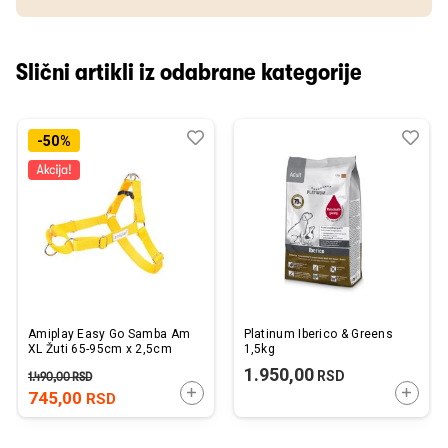
Slični artikli iz odabrane kategorije
Dodaj
Uporedi
Dod
Upo
-50%
u
u
listu
listu
želja
želj
Amiplay Easy Go Samba Am
Platinum Iberico & Greens
XL Žuti 65-95cm x 2,5cm
1,5kg
1.950,00
RSD
1.490,00
RSD
DODAJTE U KORPU
DODAJ
745,00
RSD