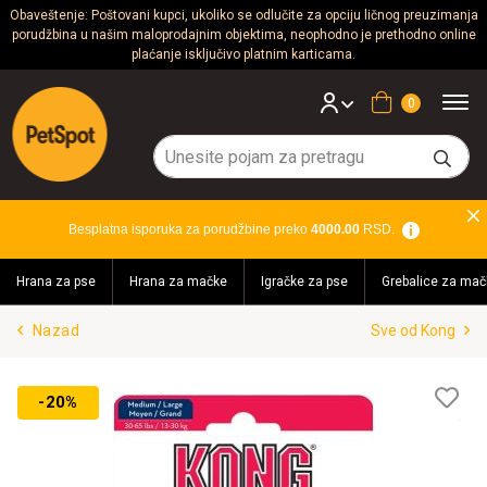
Obaveštenje: Poštovani kupci, ukoliko se odlučite za opciju ličnog preuzimanja
porudžbina u našim maloprodajnim objektima, neophodno je prethodno online
Psi
plaćanje isključivo platnim karticama.
Mačke
Korpa
Glodari
Ptice
Besplatna isporuka za porudžbine preko
4000.00
RSD.
Akvaristika
Hrana za pse
Hrana za mačke
Igračke za pse
Grebalice za mač
Teraristika
Nazad
Sve od Kong
Brendovi
Blog
Lis
-20%
želj
Akcija!