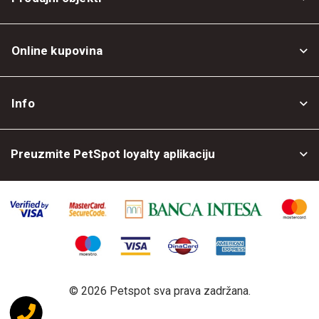
Online kupovina
Opšti uslovi
Info
Politika privatnosti
O nama
Povrat robe
Preuzmite PetSpot loyalty aplikaciju
Prodajni objekti
Posao kod nas
©
2026 Petspot sva prava zadržana.