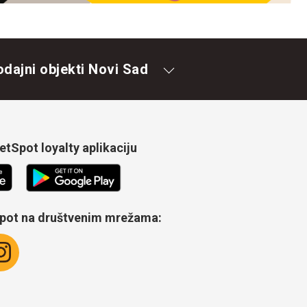
odajni objekti Novi Sad
tSpot loyalty aplikaciju
Spot na društvenim mrežama: