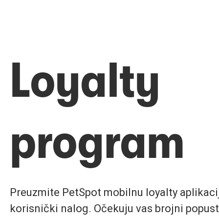
Loyalty
program
Preuzmite PetSpot mobilnu loyalty aplikaciju
korisnički nalog. Očekuju vas brojni popust