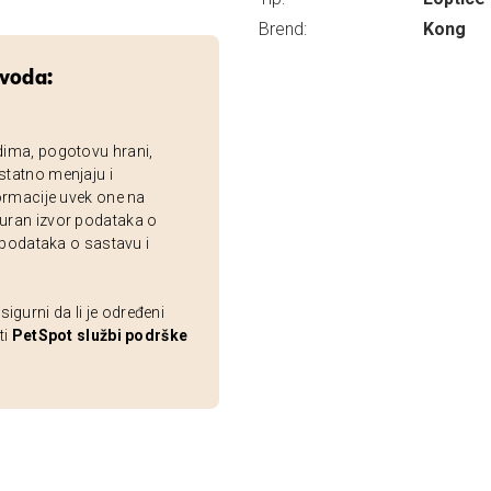
Brend:
Kong
zvoda:
dima, pogotovu hrani,
statno menjaju i
ormacije uvek one na
uran izvor podataka o
 podataka o sastavu i
gurni da li je određeni
ti
PetSpot službi podrške