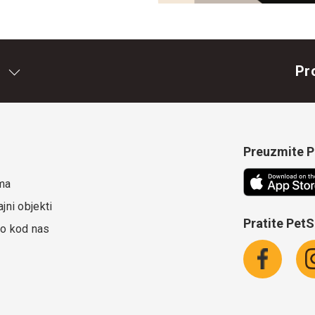
Pr
Preuzmite Pe
ma
jni objekti
Pratite Pet
o kod nas