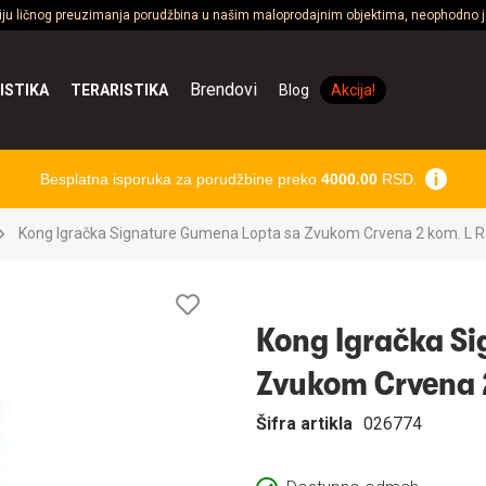
ciju ličnog preuzimanja porudžbina u našim maloprodajnim objektima, neophodno je
Brendovi
ISTIKA
TERARISTIKA
Blog
Akcija!
Besplatna isporuka za porudžbine preko
4000.00
RSD.
Kong Igračka Signature Gumena Lopta sa Zvukom Crvena 2 kom. L 
Lista
želja
Kong Igračka S
Zvukom Crvena 
Šifra artikla
026774