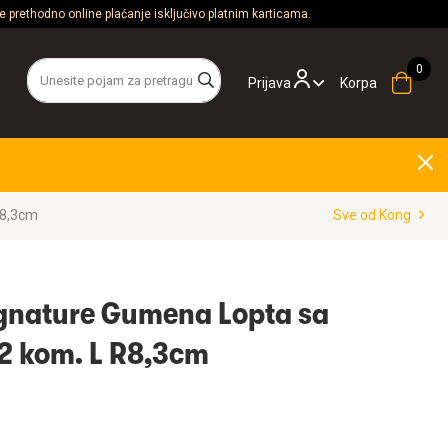
 prethodno online plaćanje isključivo platnim karticama.
Prijava
Korpa
R8,3cm
Sve od Kong
ignature Gumena Lopta sa
2 kom. L R8,3cm