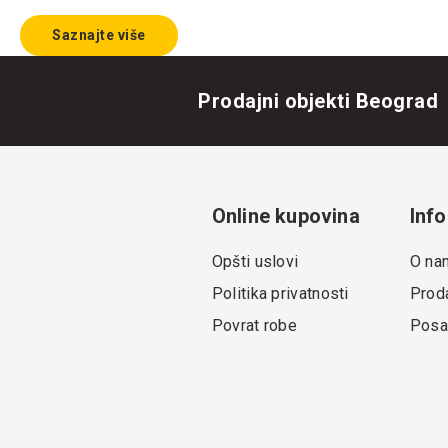
Saznajte više
Prodajni objekti Beograd
Online kupovina
Info
Opšti uslovi
O na
Politika privatnosti
Proda
Povrat robe
Posa