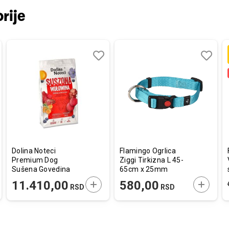
rije
aj
redi
Dodaj
Uporedi
Dodaj
Uporedi
u
u
listu
listu
a
želja
želja
Dolina Noteci
Flamingo Ogrlica
Premium Dog
Ziggi Tirkizna L 45-
Sušena Govedina
65cm x 25mm
9kg
AJTE U KORPU
DODAJTE U KORPU
DODAJT
11.410,00
580,00
RSD
RSD