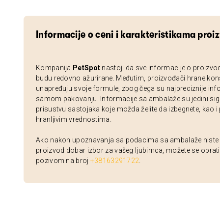
Informacije o ceni i karakteristikama proi
Kompanija
PetSpot
nastoji da sve informacije o proizvo
budu redovno ažurirane. Međutim, proizvođači hrane kon
unapređuju svoje formule, zbog čega su najpreciznije inf
samom pakovanju. Informacije sa ambalaže su jedini sig
prisustvu sastojaka koje možda želite da izbegnete, kao i
hranljivim vrednostima.
Ako nakon upoznavanja sa podacima sa ambalaže niste si
proizvod dobar izbor za vašeg ljubimca, možete se obrati
pozivom na broj
+38163291722
.