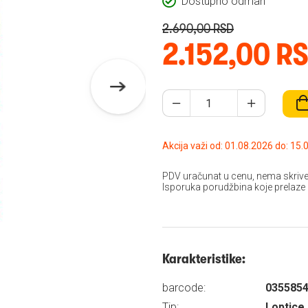
Dostupno odmah
2.690,00 RSD
2.152,00 R
Akcija važi od: 01.08
PDV uračunat u cenu, nema skrive
Isporuka porudžbina koje prelaze
Karakteristike:
barcode:
035585
Tip:
Loptice