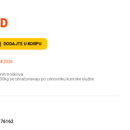
SD
DODAJTE U KORPU
.2026 do: 15.08.2026
nih troškova.
 30kg se obračunavaju po cenovniku kurirske službe.
476162