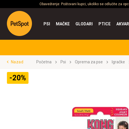
Obaveštenje: Poštovani kupci, ukoliko se odlučite za op
PSI
MAČKE
GLODARI
PTICE
AKVAR
Nazad
Početna
Psi
Oprema za pse
Igračke
-20%