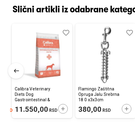
Slični artikli iz odabrane katego
Dodaj
Uporedi
Dodaj
Uporedi
Dod
Upo
u
u
u
listu
listu
listu
želja
želja
želj
Calibra Veterinary
Flamingo Zaštitna
Diets Dog
Opruga Jalu Srebrna
Gastrointestinal &
18 0 x3x3cm
Pancreas Low Fat
ODAJTE U KORPU
DODAJTE U KORPU
DOD
0
11.550,00
380,00
RSD
RSD
RSD
12kg