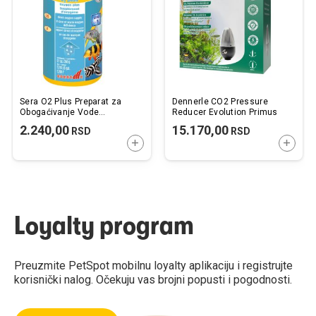
želja
želj
Sera O2 Plus Preparat za
Dennerle CO2 Pressure
Obogaćivanje Vode
Reducer Evolution Primus
Kiseonikom 260g
2.240,00
15.170,00
RSD
RSD
DODAJTE U KORPU
DODAJ
Loyalty program
Preuzmite PetSpot mobilnu loyalty aplikaciju i registrujte
korisnički nalog. Očekuju vas brojni popusti i pogodnosti.