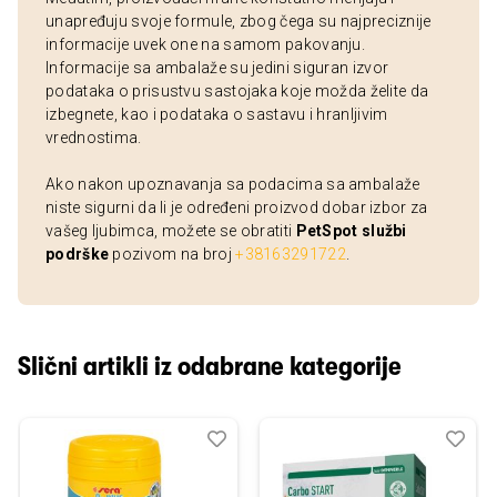
unapređuju svoje formule, zbog čega su najpreciznije
informacije uvek one na samom pakovanju.
Informacije sa ambalaže su jedini siguran izvor
podataka o prisustvu sastojaka koje možda želite da
izbegnete, kao i podataka o sastavu i hranljivim
vrednostima.
Ako nakon upoznavanja sa podacima sa ambalaže
niste sigurni da li je određeni proizvod dobar izbor za
vašeg ljubimca, možete se obratiti
PetSpot službi
podrške
pozivom na broj
+38163291722
.
Slični artikli iz odabrane kategorije
Dodaj
Uporedi
Dod
Upo
u
u
listu
listu