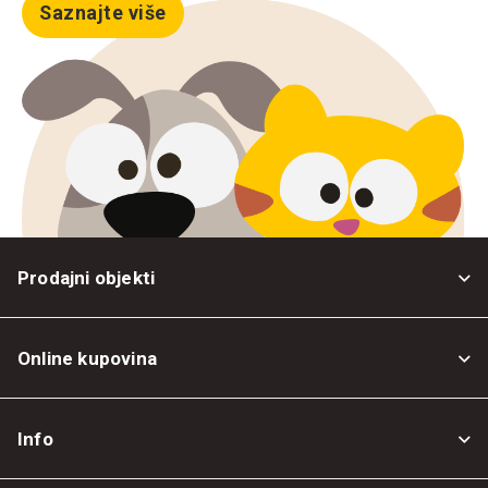
Saznajte više
Prodajni objekti
Online kupovina
Opšti uslovi
Info
Politika privatnosti