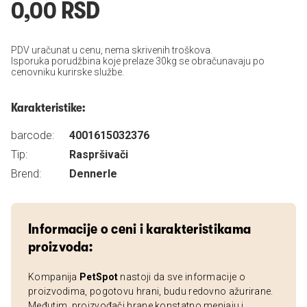
0,00 RSD
PDV uračunat u cenu, nema skrivenih troškova.
Isporuka porudžbina koje prelaze 30kg se obračunavaju po
cenovniku kurirske službe.
Karakteristike:
barcode:
4001615032376
Tip:
Raspršivači
Brend:
Dennerle
Informacije o ceni i karakteristikama
proizvoda:
Kompanija
PetSpot
nastoji da sve informacije o
proizvodima, pogotovu hrani, budu redovno ažurirane.
Međutim, proizvođači hrane konstatno menjaju i