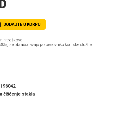
SD
DODAJTE U KORPU
nih troškova.
 30kg se obračunavaju po cenovniku kurirske službe.
9196042
a čišćenje stakla