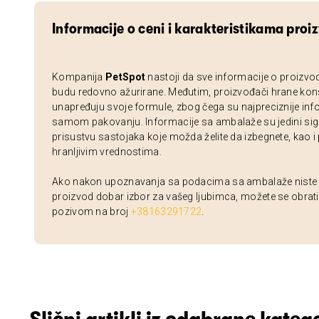
Informacije o ceni i karakteristikama proi
Kompanija
PetSpot
nastoji da sve informacije o proizvo
budu redovno ažurirane. Međutim, proizvođači hrane kon
unapređuju svoje formule, zbog čega su najpreciznije inf
samom pakovanju. Informacije sa ambalaže su jedini sig
prisustvu sastojaka koje možda želite da izbegnete, kao i
hranljivim vrednostima.
Ako nakon upoznavanja sa podacima sa ambalaže niste si
proizvod dobar izbor za vašeg ljubimca, možete se obrati
pozivom na broj
+38163291722
.