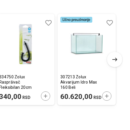
Dodaj
Uporedi
Dodaj
Uporedi
u
u
listu
listu
želja
želja
334750 Zolux
307213 Zolux
Res
Raspršivač
Akvarijum Idro Max
Kera
Fleiksibilan 20cm
160 Beli
83,5x45x56,1cm
E U KORPU
DODAJTE U KORPU
DODAJTE U
340,00
60.620,00
44
RSD
RSD