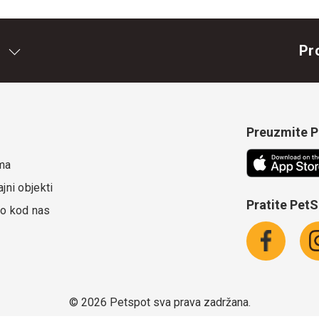
Pr
Preuzmite Pe
ma
jni objekti
Pratite Pet
o kod nas
©
2026 Petspot sva prava zadržana.