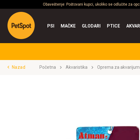
Obaveštenje: Poštovani kupci, ukoliko se odlučite za op
PSI
MAČKE
GLODARI
PTICE
AKVAR
Nazad
Početna
Akvaristika
Oprema za akvarijum