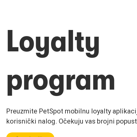
Loyalty
program
Preuzmite PetSpot mobilnu loyalty aplikaciju
korisnički nalog. Očekuju vas brojni popust