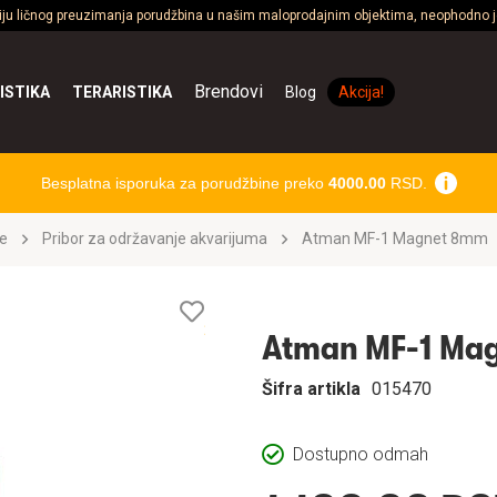
ciju ličnog preuzimanja porudžbina u našim maloprodajnim objektima, neophodno je
Brendovi
ISTIKA
TERARISTIKA
Blog
Akcija!
Besplatna isporuka za porudžbine preko
4000.00
RSD.
e
Pribor za održavanje akvarijuma
Atman MF-1 Magnet 8mm
Lista
želja
Atman MF-1 Ma
Šifra artikla
015470
Dostupno odmah