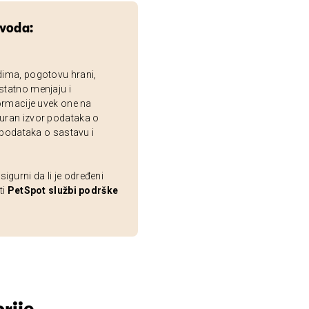
zvoda:
dima, pogotovu hrani,
statno menjaju i
ormacije uvek one na
uran izvor podataka o
 podataka o sastavu i
gurni da li je određeni
ti
PetSpot službi podrške