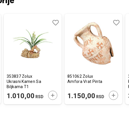
rije
aj
redi
Dodaj
Uporedi
Dodaj
Uporedi
u
u
listu
listu
a
želja
želja
353837 Zolux
851062 Zolux
Ukrasni Kamen Sa
Amfora Vrat Pinta
Biljkama T1
AJTE U KORPU
DODAJTE U KORPU
DODAJT
1.010,00
1.150,00
RSD
RSD