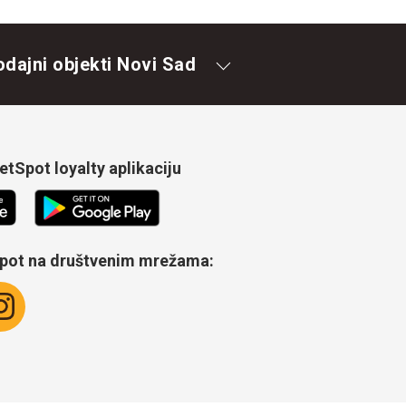
odajni objekti Novi Sad
tSpot loyalty aplikaciju
Spot na društvenim mrežama: