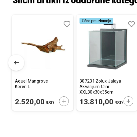
Slični artikli iz odabrane katego
Dodaj
Uporedi
Dodaj
Uporedi
Dod
Upo
u
u
u
listu
listu
listu
želja
želja
želj
Aquel Mangrove
307231 Zolux Jalaya
Koren L
Akvarijum Crni
XXL30x30x35cm
ODAJTE U KORPU
DODAJTE U KORPU
DOD
2.520,00
13.810,00
RSD
RSD