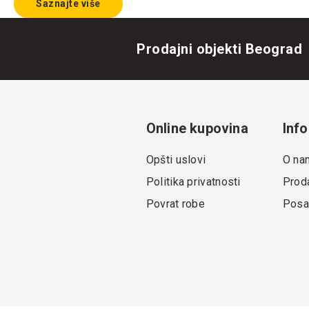
Saznajte više
Prodajni objekti Beograd
Online kupovina
Info
Opšti uslovi
O na
Politika privatnosti
Proda
Povrat robe
Posa