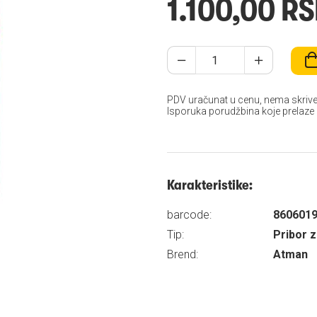
1.100,00 R
PDV uračunat u cenu, nema skrive
Isporuka porudžbina koje prelaze
Karakteristike:
barcode:
860601
Tip:
Pribor z
Brend:
Atman