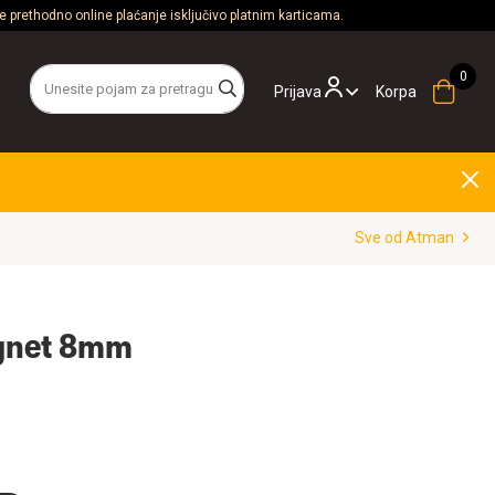
 prethodno online plaćanje isključivo platnim karticama.
Prijava
Korpa
Sve od Atman
gnet 8mm