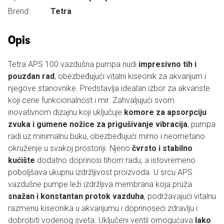
Brend:
Tetra
Opis
Tetra APS 100 vazdušna pumpa nudi
impresivno tih i
pouzdan rad
, obezbeđujući vitalni kiseonik za akvarijum i
njegove stanovnike. Predstavlja idealan izbor za akvariste
koji cene funkcionalnost i mir. Zahvaljujući svom
inovativnom dizajnu koji uključuje
komore za apsorpciju
zvuka i gumene nožice za prigušivanje vibracija
, pumpa
radi uz minimalnu buku, obezbeđujući mirno i neometano
okruženje u svakoj prostoriji. Njeno
čvrsto i stabilno
kućište
dodatno doprinosi tihom radu, a istovremeno
poboljšava ukupnu izdržljivost proizvoda. U srcu APS
vazdušne pumpe leži izdržljiva membrana koja pruža
snažan i konstantan protok vazduha
, podržavajući vitalnu
razmenu kiseonika u akvarijumu i doprinoseći zdravlju i
dobrobiti vodenog sveta. Uključeni ventil omogućava
lako