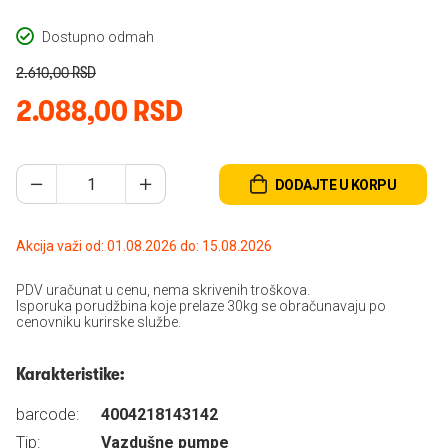
Dostupno odmah
2.610,00 RSD
2.088,00 RSD
DODAJTE U KORPU
Akcija važi od: 01.08.2026 do: 15.08.2026
PDV uračunat u cenu, nema skrivenih troškova.
Isporuka porudžbina koje prelaze 30kg se obračunavaju po
cenovniku kurirske službe.
Karakteristike:
barcode:
4004218143142
Tip:
Vazdušne pumpe