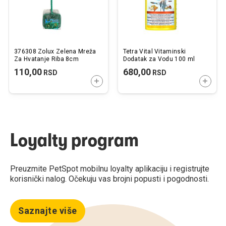
376308 Zolux Zelena Mreža
Tetra Vital Vitaminski
Za Hvatanje Riba 8cm
Dodatak za Vodu 100 ml
110,00
680,00
RSD
RSD
DODAJTE U KORPU
DODAJ
Loyalty program
Preuzmite PetSpot mobilnu loyalty aplikaciju i registrujte
korisnički nalog. Očekuju vas brojni popusti i pogodnosti.
Saznajte više