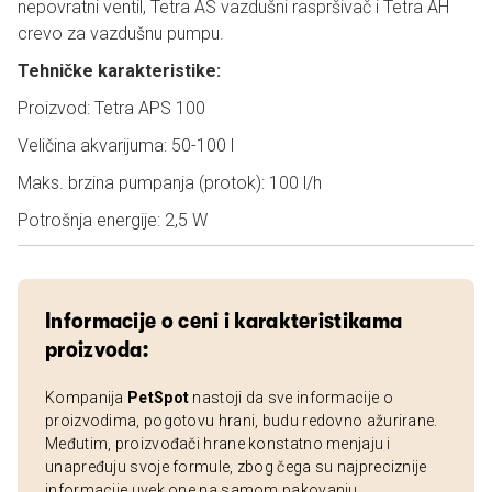
nepovratni ventil, Tetra AS vazdušni raspršivač i Tetra AH
crevo za vazdušnu pumpu.
Tehničke karakteristike:
Proizvod: Tetra APS 100
Veličina akvarijuma: 50-100 l
Maks. brzina pumpanja (protok): 100 l/h
Potrošnja energije: 2,5 W
Informacije o ceni i karakteristikama
proizvoda:
Kompanija
PetSpot
nastoji da sve informacije o
proizvodima, pogotovu hrani, budu redovno ažurirane.
Međutim, proizvođači hrane konstatno menjaju i
unapređuju svoje formule, zbog čega su najpreciznije
informacije uvek one na samom pakovanju.