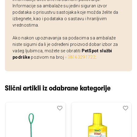
Informacije sa ambalaže su jedini siguran izvor
podataka o prisustvu sastojaka koje možda želite da
izbegnete, kao i podataka o sastavu i hranljivim
vrednostima.
Ako nakon upoznavanja sa podacima sa ambalaže
niste sigurni da li je određeni proizvod dobar izbor za
vašeg ljubimca, možete se obratiti
PetSpot službi
podrške
pozivom na broj
+38163291722
.
Slični artikli iz odabrane kategorije
Dodaj
Uporedi
Dod
Upo
u
u
listu
listu
želja
želj