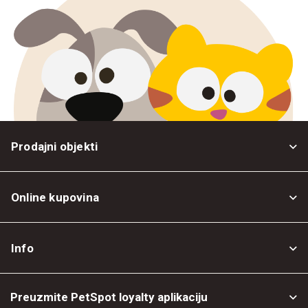
Prodajni objekti
Online kupovina
Opšti uslovi
Info
Politika privatnosti
O nama
Povrat robe
Preuzmite PetSpot loyalty aplikaciju