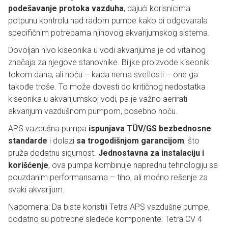
podešavanje protoka vazduha
, dajući korisnicima
potpunu kontrolu nad radom pumpe kako bi odgovarala
specifičnim potrebama njihovog akvarijumskog sistema.
Dovoljan nivo kiseonika u vodi akvarijuma je od vitalnog
značaja za njegove stanovnike. Biljke proizvode kiseonik
tokom dana, ali noću – kada nema svetlosti – one ga
takođe troše. To može dovesti do kritičnog nedostatka
kiseonika u akvarijumskoj vodi, pa je važno aerirati
akvarijum vazdušnom pumpom, posebno noću.
APS vazdušna pumpa
ispunjava TÜV/GS bezbednosne
standarde
i dolazi
sa trogodišnjom garancijom
, što
pruža dodatnu sigurnost.
Jednostavna za instalaciju i
korišćenje
, ova pumpa kombinuje naprednu tehnologiju sa
pouzdanim performansama – tiho, ali moćno rešenje za
svaki akvarijum.
Napomena: Da biste koristili Tetra APS vazdušne pumpe,
dodatno su potrebne sledeće komponente: Tetra CV 4